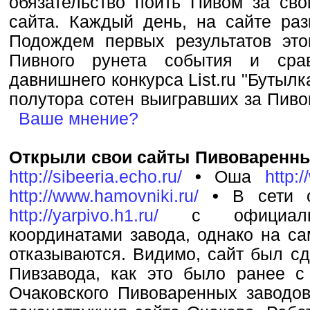
обязательство поить Пивом за сво
сайта. Каждый день, на сайте раз
Подождем первых результатов это
Пивного рунета события и сра
давнишнего конкурса List.ru "Бутылка
полутора сотен выигравших за Пиво
Ваше мнение?
Открыли свои сайты Пивоваренн
http://sibeeria.echo.ru/
•
Оша
http:
http://www.hamovniki.ru/
•
В сети 
http://yarpivo.h1.ru/
с официаль
координатами завода, однако на са
отказываются. Видимо, сайт был сд
Пивзавода, как это было ранее с
Очаковского Пивоваренных заводо