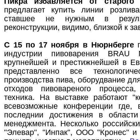
Пикра избавляется от старого 
предлагает купить линии розлив
ставшее не нужным в резуль
реконструкции, видимо, близкой к 
С 15 по 17 ноября в Нюрнберге
индустрии пивоварения BRAU N
крупнейшей и престижнейшей в Ев
представленно все технологич
производства пива, оборудвание дл
отходов пивовареного процесса,
техника. На выставке работают "к
всевозможные конференции где, 
последнии достижения в области
менеджмента. Несколько российск
"Элевар", "Инпак", ООО "Кронес" и