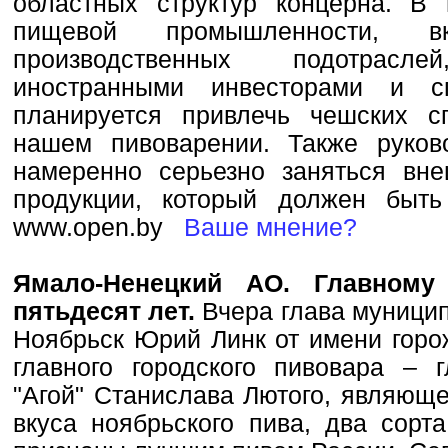
областных структур концерна. В 
пищевой промышленности, 
производственных подотрасл
иностранными инвесторами и сп
планируется привлечь чешских с
нашем пивоварении. Также руков
намеренно серьезно заняться вн
продукции, который должен быть
www.open.by
Ваше мнение?
Ямало-Ненецкий АО. Главному
пятьдесят лет.
Вчера глава муници
Ноябрьск Юрий Линк от имени горо
главного городского пивовара – 
"Агой" Станислава Лютого, являюще
вкуса ноябрьского пива, два сорт