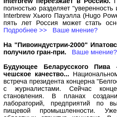
Interbrew переезжает в Россию.
Г
полностью разделяет "уверенность 
Interbrew Хьюго Пауэлла (Hugo Powe
пять лет Россия может стать ос
Подробнее >>
Ваше мнение?
На "Пивоиндустрии-2000" Ипатов
получило гран-при.
Ваше мнение?
Будующее Беларусского Пива -
чешское качество...
Национальном
встреча президента концерна "Бел
с журналистами. Сейчас конце
становления. В планах создан
лабораторий, предприятий по в
пищевой промышленности. Уж