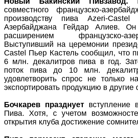
Новый Бакинский Пивзавод.
совместного французско-азербай
производству пива Azeri-Сastel
Азербайджана Гейдар Алиев. Он
расширением французско-азе
Выступивший на церемонии презид
Castel Пьер Кастель сообщил, что 
6 млн. декалитров пива в год. За
поток пива до 10 млн. декалит
удовлетворить спрос не только н
экспортировать продукцию в другие
Бочкарев празднует
вступление в
Пива. Хотя, с учетом возможност
открытия клуба достижение сомнит