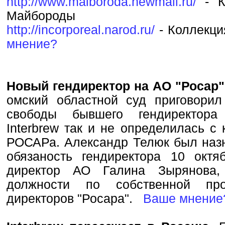
http://www.maiboroda.newmail.ru/
- Ко
Майбороды
http://incorporeal.narod.ru/
- Коллекци
мнение?
Новый гендиректор на АО "Росар"
омский областной суд приговори
свободы бывшего гендиректора
Interbrew так и не определилась с
РОСАРа. Александр Телюк был на
обязаность гендиректора 10 окт
директор АО Галина Зырянова,
должности по собственной про
директоров "Росара".
Ваше мнение