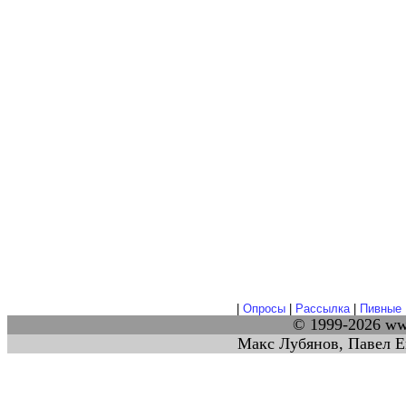
|
Опросы
|
Рассылка
|
Пивные 
© 1999-2026 w
Макс Лубянов, Павел Е