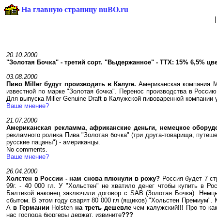
На главную страницу nuBO.ru
20.10.2000
"Золотая Бочка" - третий сорт. "Выдержанное" - ТТХ: 15% 6,5% цв
03.08.2000
Пиво Miller будут производить в Калуге.
Американская компания M
известной по марке "Золотая бочка". Перенос производства в Россию 
Для выпуска Miller Genuine Draft в Калужской пивоваренной компании
Ваше мнение?
21.07.2000
Американская рекламма, африканские деньги, немецкое оборуд
рекламного ролика Пива "Золотая бочка" (три друга-товарища, путеш
русские пацаны") - американцы.
No comments.
Ваше мнение?
26.04.2000
Холстен в России - нам снова плюнули в рожу?
Россия будет 7 ст
99г. - 40 000 гл. У "Хольстен" не хватило денег чтобы купить в 
Балтикой наконец заключили договор с SAB (Золотая Бочка). Немц
сбытом. В этом году сварят 80 000 гл (ящиков) "Хольстен Премиум". К
А
в Германии
Holsten
на треть дешевле
чем калужский!!! Про то ка
нас господа бюргеры держат, извините
???