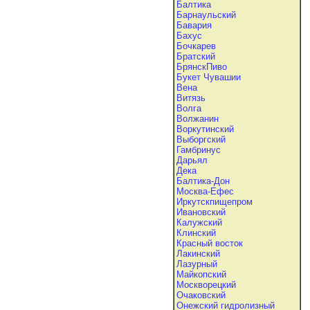
Балтика
Барнаульский
Бавария
Бахус
Бочкарев
Братский
БрянскПиво
Букет Чувашии
Вена
Витязь
Волга
Волжанин
Воркутинский
Выборгский
Гамбринус
Дарьял
Дека
Балтика-Дон
Москва-Ефес
Иркутскпищепром
Ивановский
Калужский
Клинский
Красный восток
Лакинский
Лазурный
Майкопский
Москворецкий
Очаковский
Онежский гидролизный