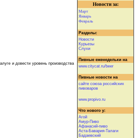
Новости за:
Март
Январь
Февраль
Разделы:
Новости
Курьезы
Слухи
Пивные еженедельки на
Калуге и довести уровень производства
www.citycat.ru/beer
Пивные новости на
сайте союза российских
пивоваров
www.propivo.ru
Что нового у:
Агой
Амур-Пиво
Афанасий-пиво
Аста-Бавария-Талаги
Бадаевский