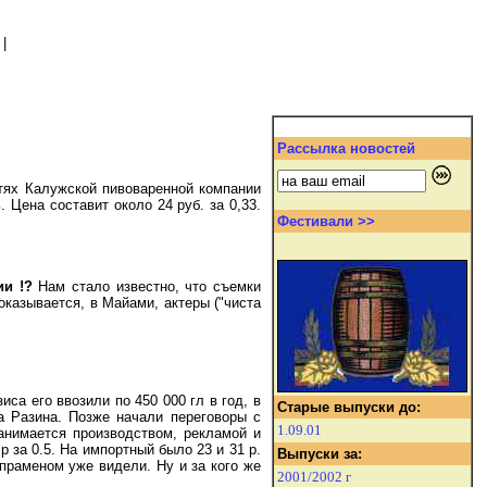
|
Рассылка новостей
стях Калужской пивоваренной компании
 Цена составит около 24 руб. за 0,33.
Фестивали >>
ии !?
Нам стало известно, что съемки
оказывается, в Майами, актеры ("чиста
иса его ввозили по 450 000 гл в год, в
Старые выпуски до:
на Разина. Позже начали переговоры с
1.09.01
анимается производством, рекламой и
р за 0.5. На импортный было 23 и 31 р.
Выпуски за:
опраменом уже видели. Ну и за кого же
2001/2002 г