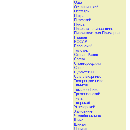
Оша
Останкинский
Остмарк
Патра
Пермский
Пикра
Пивовар - Живое пиво
Пивоиндустрия Приморья
Радиант
РОСАР
Рязанский
Толстяк
Степан Разин
Самко
Славгородский
Сокол
Сургутский
Сыктывкарпиво
Тихорецкое пиво
Тиньков
Томское Пиво
Трехсосенский
Тула
Тверской
Углегорский
Хамовники
Челябинскпиво
Шико
Шихан
Ярпиво