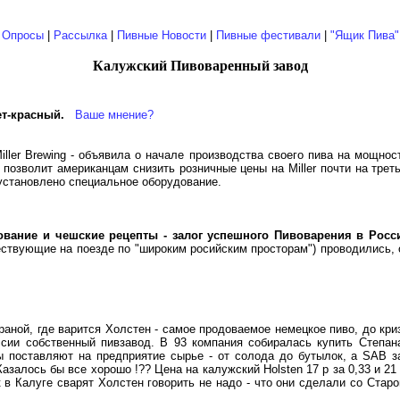
|
Опросы
|
Рассылка
|
Пивные Новости
|
Пивные фестивали
|
"Ящик Пива"
Калужский Пивоваренный завод
ет-красный.
Ваше мнение?
iller Brewing - объявила о начале производства своего пива на мощно
позволит американцам снизить розничные цены на Miller почти на треть.
 установлено специальное оборудование.
ование и чешские рецепты - залог успешного Пивоварения в Росс
ествующие на поезде по "широким росийским просторам") проводились, 
раной, где варится Холстен - самое продоваемое немецкое пиво, до криз
России собственный пивзавод. В 93 компания собиралась купить Степа
ы поставляют на предприятие сырье - от солода до бутылок, а SAB з
азалось бы все хорошо !?? Цена на калужский Holsten 17 р за 0,33 и 21 
к в Калуге сварят Холстен говорить не надо - что они сделали со Стар