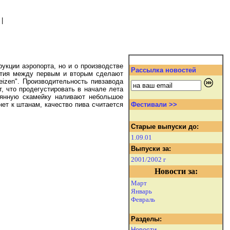
|
рукции аэропорта, но и о производстве
Рассылка новостей
рытия между первым и вторым сделают
eizen". Производительность пивзавода
т, что продегустировать в начале лета
вянную скамейку наливают небольшое
ет к штанам, качество пива считается
Фестивали >>
Старые выпуски до:
1.09.01
Выпуски за:
2001/2002 г
Новости за:
Март
Январь
Февраль
Разделы:
Новости