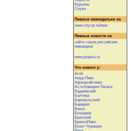
Курьезы
Слухи
Пивные еженедельки на
www.citycat.ru/beer
Пивные новости на
сайте союза российских
пивоваров
www.propivo.ru
Что нового у:
Агой
Амур-Пиво
Афанасий-пиво
Аста-Бавария-Талаги
Бадаевский
Балтика
Барнаульский
Бавария
Бахус
Бочкарев
Братский
БрянскПиво
Букет Чувашии
Вена