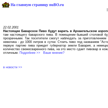
На главную страницу nuBO.ru
22.02.2001
Настоящее Баварское Пиво будут варить в Архангельском аэроп
там настоящего баварского пива. В помещении бывшей столовой бу
прозрачными. Так посетители смогут наблюдать за приготовлением 
невелика - до 1000 литров в сутки. Стоить пиво под названием "Аст
первую партию пива приедет губернатор земли Бавария, а немецк
количество свежесваренного пива, на это место сдает пивовар в кож
отличным.
Подробнее >>
Ваше мнение?
в новости >>