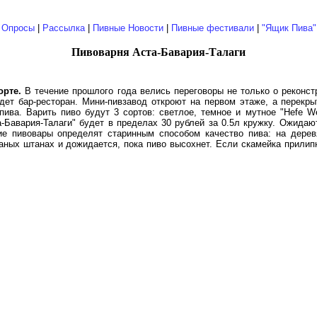
|
Опросы
|
Рассылка
|
Пивные Новости
|
Пивные фестивали
|
"Ящик Пива"
Пивоварня Аста-Бавария-Талаги
орте.
В течение прошлого года велись переговоры не только о реконст
дет бар-ресторан. Мини-пивзавод откроют на первом этаже, а перек
пива. Варить пиво будут 3 сортов: светлое, темное и мутное "Hefe W
а-Бавария-Талаги" будет в пределах 30 рублей за 0.5л кружку. Ожидаю
ие пивовары определят старинным способом качество пива: на дере
аных штанах и дожидается, пока пиво высохнет. Если скамейка прилипн