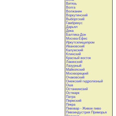
Витязь
Волга
Волжанин
Воркутинский
Выборгский
Гамбринус
Дарьял
Дека
Балтика-Дон
Москва-Ефес
Иркутскпищепром
Ивановский
Калужский
Клинский
Красный восток
Лакинский
Лазурный
Майкопский
Москворецкий
Очаковский
Онежский гидролизный
Оша
Останкинский
Остмарк
Патра
Пермский
Пикра
Пивовар - Живое пиво
Пивоиндустрия Приморья