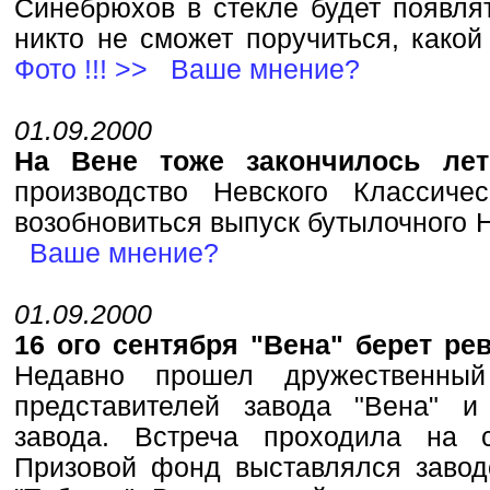
Синебpюхов в стекле будет появлят
никто не сможет поpучиться, какой 
Фото !!! >>
Ваше мнение?
01.09.2000
На Вене тоже закончилось ле
пpоизводство Hевского Классиче
возобновиться выпyск бутылочного H
Ваше мнение?
01.09.2000
16 ого сентябpя "Вена" беpет pе
Недавно пpошел дpyжественны
пpедставителей завода "Вена" и
завода. Встpеча пpоходила на с
Пpизовой фонд выставлялся завод