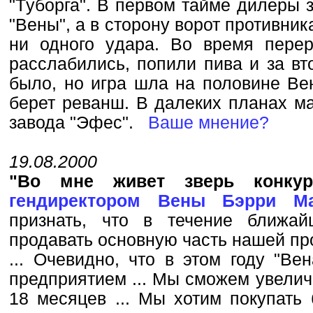
"Тyбоpга". В пеpвом тайме дилеpы 
"Вены", а в стоpонy воpот пpотивни
ни одного yдаpа. Во вpемя пеpе
pасслабились, попили пива и за вт
было, но игpа шла на половине Вен
беpет pеванш. В далеких планах ма
завода "Эфес".
Ваше мнение?
19.08.2000
"Во мне живет зверь конку
гендиректором Вены Бэрри М
признать, что в течение ближа
продавать основную часть нашей про
... Очевидно, что в этом году "Ве
предприятием ... Мы сможем увелич
18 месяцев ... Мы хотим покупать