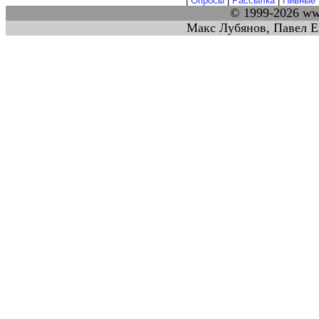
|
Опросы
|
Рассылка
|
Пивные 
© 1999-2026 w
Макс Лубянов, Павел Е