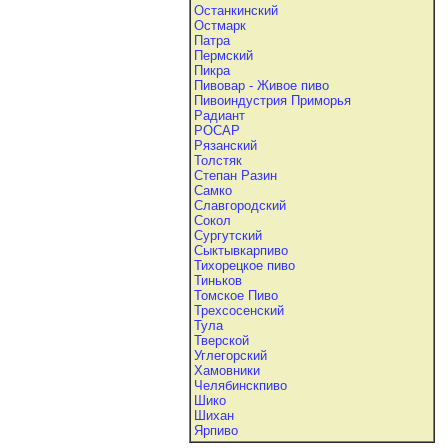
Останкинский
Остмарк
Патра
Пермский
Пикра
Пивовар - Живое пиво
Пивоиндустрия Приморья
Радиант
РОСАР
Рязанский
Толстяк
Степан Разин
Самко
Славгородский
Сокол
Сургутский
Сыктывкарпиво
Тихорецкое пиво
Тиньков
Томское Пиво
Трехсосенский
Тула
Тверской
Углегорский
Хамовники
Челябинскпиво
Шико
Шихан
Ярпиво