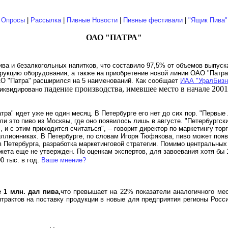
|
Опросы
|
Рассылка
|
Пивные Новости
|
Пивные фестивали
|
"Ящик Пива"
ОАО "ПАТРА"
ива и безалкогольных напитков, что составило 97,5% от объемов выпуска 
рукцию оборудования, а также на приобретение новой линии ОАО "Патра"
ОАО "Патра" расширился на 5 наименований. Как сообщает
ИАА "УралБизн
падение производства, имевшее место в начале 2001
 ликвидировано
тра" идет уже не один месяц. В Петербурге его нет до сих пор. "Первые
зли это пиво из Москвы, где оно появилось лишь в августе. "Петербургс
 и с этим приходится считаться", -- говорит директор по маркетингу тор
иллионниках. В Петербурге, по словам Игоря Тюфякова, пиво может появ
 Петербурга, разработка маркетинговой стратегии. Помимо центральных
ета еще не утвержден. По оценкам экспертов, для завоевания хотя бы 
0 тыс. в год.
Ваше мнение?
 1 млн. дал пива,
что превышает на 22% показатели аналогичного ме
актов на поставку продукции в новые для предприятия регионы России