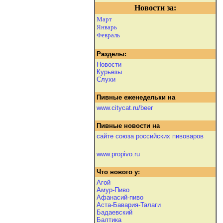
Новости за:
Март
Январь
Февраль
Разделы:
Новости
Курьезы
Слухи
Пивные еженедельки на
www.citycat.ru/beer
Пивные новости на
сайте союза российских пивоваров
www.propivo.ru
Что нового у:
Агой
Амур-Пиво
Афанасий-пиво
Аста-Бавария-Талаги
Бадаевский
Балтика