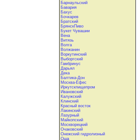
Барнаульский
Бавария
Бахус
Бочкарев
Братский
БрянскПиво
Букет Чувашии
Вена
Витязь
Волга
Волжанин
Воркутинский
Выборгский
Гамбринус
Дарьял
Дека
Балтика-Дон
Москва-Ефес
Иркутскпищепром
Ивановский
Калужский
Клинский
Красный восток
Лакинский
Лазурный
Майкопский
Москворецкий
Очаковский
Онежский гидролизный
Оша