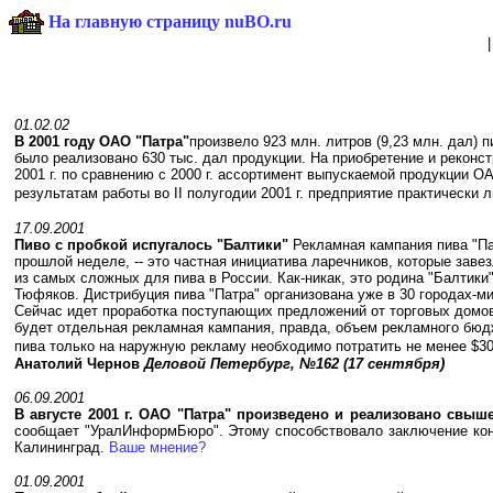
На главную страницу nuBO.ru
01.02.02
В 2001 году ОАО "Патра"
произвело 923 млн. литров (9,23 млн. дал) п
было реализовано 630 тыс. дал продукции. На приобретение и реконст
2001 г. по сравнению с 2000 г. ассортимент выпускаемой продукции 
результатам работы во II полугодии 2001 г. предприятие практически
17.09.2001
Пиво с пробкой испугалось "Балтики"
Рекламная кампания пива "Па
прошлой неделе, -- это частная инициатива ларечников, которые заве
из самых сложных для пива в России. Как-никак, это родина "Балтики",
Тюфяков. Дистрибуция пива "Патра" организована уже в 30 городах-м
Сейчас идет проработка поступающих предложений от
торговых домов
будет отдельная рекламная кампания, правда, объем рекламного бюдж
пива только на наружную рекламу необходимо потратить не менее $30
Анатолий Чернов
Деловой Петербург, №162 (17 сентября)
06.09.2001
В августе 2001 г. ОАО "Патра" произведено и реализовано свыше
сообщает "УралИнформБюро". Этому способствовало заключение контр
Калининград.
Ваше мнение?
01.09.2001