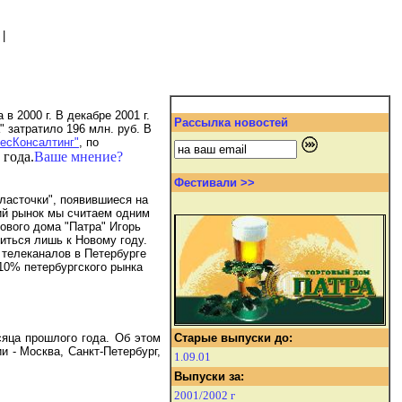
|
в 2000 г. В декабре 2001 г.
Рассылка новостей
 затратило 196 млн. руб. В
есКонсалтинг"
, по
 года.
Ваше мнение?
Фестивали >>
 ласточки", появившиеся на
кий рынок мы считаем одним
гового дома "Патра" Игорь
иться лишь к Новому году.
 телеканалов в Петербурге
10% петербургского рынка
сяца прошлого года. Об этом
Старые выпуски до:
 - Москва, Санкт-Петербург,
1.09.01
Выпуски за:
2001/2002 г