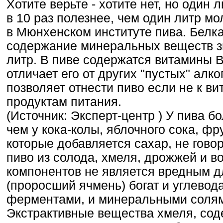
Хотите верьте - хотите нет, но один
в 10 раз полезнее, чем один литр мо
в Мюнхенском институте пива. Белка 
содержание минеральных веществ зн
литр. В пиве содержатся витамины B1
отличает его от других "пустых" алк
позволяет отнести пиво если не к ви
продуктам питания.
(Источник: Эксперт-центр ) У пива б
чем у кока-колы, яблочного сока, фр
которые добавляется сахар, не гово
пиво из солода, хмеля, дрожжей и во
компонентов не является вредным д
(проросший ячмень) богат и углевода
ферментами, и минеральными соля
Экстрактивные вещества хмеля, сод