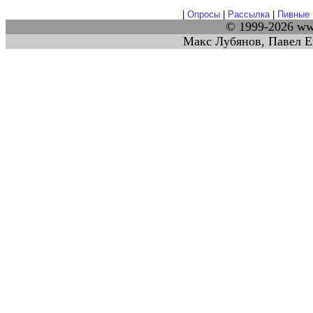
|
Опросы
|
Рассылка
|
Пивные 
© 1999-2026 w
Макс Лубянов, Павел Е