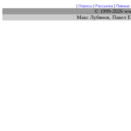
|
Опросы
|
Рассылка
|
Пивные 
© 1999-2026 w
Макс Лубянов, Павел Е