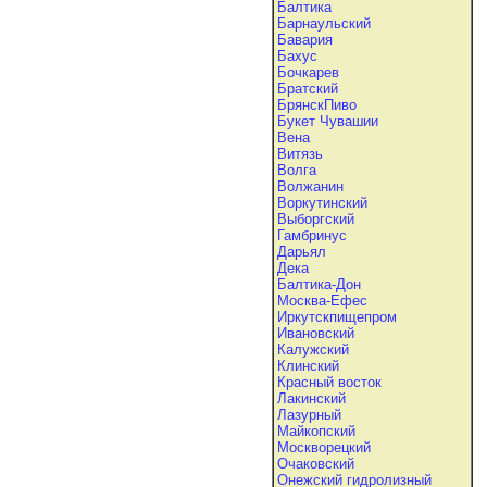
Балтика
Барнаульский
Бавария
Бахус
Бочкарев
Братский
БрянскПиво
Букет Чувашии
Вена
Витязь
Волга
Волжанин
Воркутинский
Выборгский
Гамбринус
Дарьял
Дека
Балтика-Дон
Москва-Ефес
Иркутскпищепром
Ивановский
Калужский
Клинский
Красный восток
Лакинский
Лазурный
Майкопский
Москворецкий
Очаковский
Онежский гидролизный