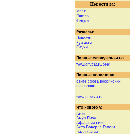
Новости за:
Март
Январь
Февраль
Разделы:
Новости
Курьезы
Слухи
Пивные еженедельки на
www.citycat.ru/beer
Пивные новости на
сайте союза российских
пивоваров
www.propivo.ru
Что нового у:
Агой
Амур-Пиво
Афанасий-пиво
Аста-Бавария-Талаги
Бадаевский