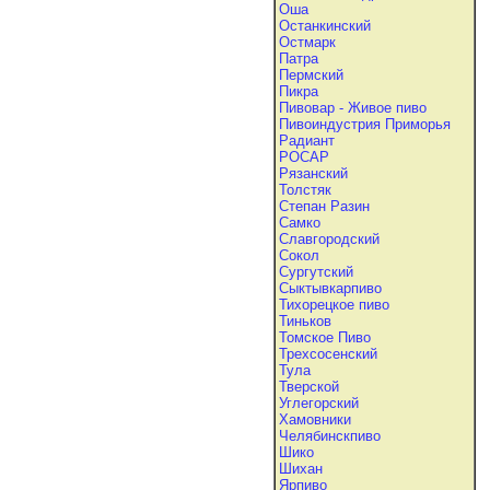
Оша
Останкинский
Остмарк
Патра
Пермский
Пикра
Пивовар - Живое пиво
Пивоиндустрия Приморья
Радиант
РОСАР
Рязанский
Толстяк
Степан Разин
Самко
Славгородский
Сокол
Сургутский
Сыктывкарпиво
Тихорецкое пиво
Тиньков
Томское Пиво
Трехсосенский
Тула
Тверской
Углегорский
Хамовники
Челябинскпиво
Шико
Шихан
Ярпиво