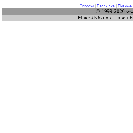
|
Опросы
|
Рассылка
|
Пивные 
© 1999-2026 w
Макс Лубянов, Павел Е