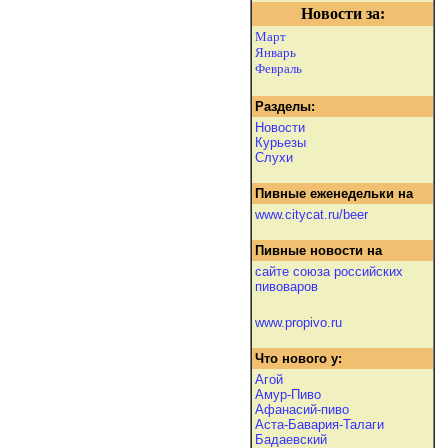
Новости за:
Март
Январь
Февраль
Разделы:
Новости
Курьезы
Слухи
Пивные еженедельки на
www.citycat.ru/beer
Пивные новости на
сайте союза российских
пивоваров
www.propivo.ru
Что нового у:
Агой
Амур-Пиво
Афанасий-пиво
Аста-Бавария-Талаги
Бадаевский