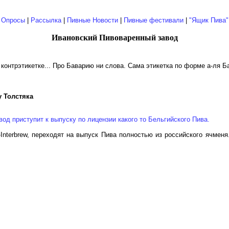
|
Опросы
|
Рассылка
|
Пивные Новости
|
Пивные фестивали
|
"Ящик Пива"
Ивановский Пивоваренный завод
контрэтикетке... Про Баварию ни слова. Сама этикетка по форме а-ля Б
 Толстяка
од приступит к выпуску по лицензии какого то Бельгийского Пива.
nterbrew, переходят на выпуск Пива полностью из российского ячменя