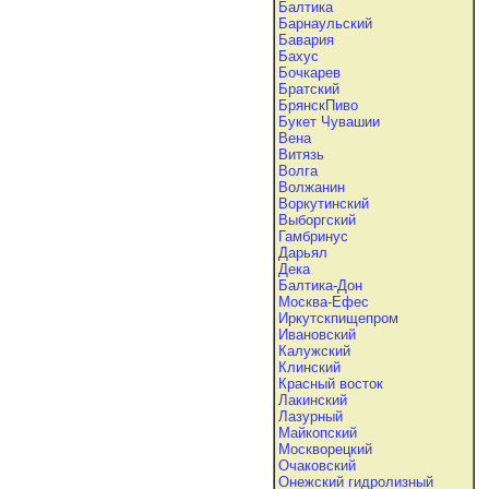
Балтика
Барнаульский
Бавария
Бахус
Бочкарев
Братский
БрянскПиво
Букет Чувашии
Вена
Витязь
Волга
Волжанин
Воркутинский
Выборгский
Гамбринус
Дарьял
Дека
Балтика-Дон
Москва-Ефес
Иркутскпищепром
Ивановский
Калужский
Клинский
Красный восток
Лакинский
Лазурный
Майкопский
Москворецкий
Очаковский
Онежский гидролизный