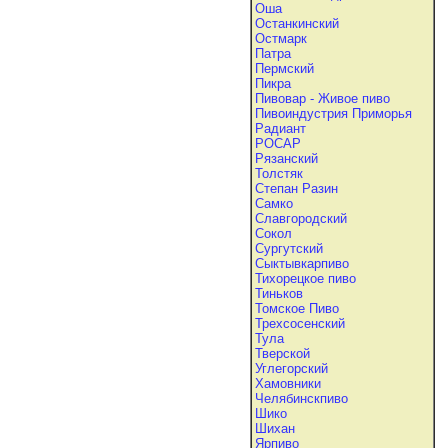
Оша
Останкинский
Остмарк
Патра
Пермский
Пикра
Пивовар - Живое пиво
Пивоиндустрия Приморья
Радиант
РОСАР
Рязанский
Толстяк
Степан Разин
Самко
Славгородский
Сокол
Сургутский
Сыктывкарпиво
Тихорецкое пиво
Тиньков
Томское Пиво
Трехсосенский
Тула
Тверской
Углегорский
Хамовники
Челябинскпиво
Шико
Шихан
Ярпиво