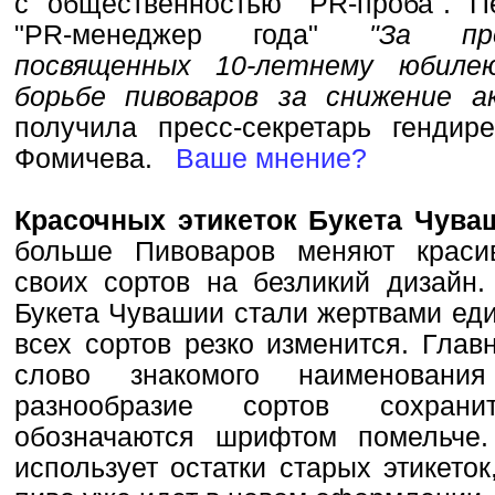
с общественностью "PR-проба". 
"PR-менеджер года"
"За про
посвященных 10-летнему юбиле
борьбе пивоваров за снижение а
получила пресс-секретарь гендир
Фомичева.
Ваше мнение?
Красочных этикеток Букета Чува
больше Пивоваров меняют краси
своих сортов на безликий дизайн.
Букета Чувашии стали жертвами еди
всех сортов резко изменится. Глав
слово знакомого наименовани
разнообразие сортов сохран
обозначаются шрифтом помельче.
использует остатки старых этикето