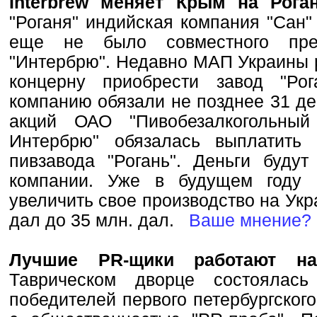
Interbrew меняет Крым на Рога
"Роганя" индийская компания "Сан" 
еще не было совместного пред
"Интербрю". Недавно МАП Украины
концерну приобрести завод "Ро
компанию обязали не позднее 31 дек
акций ОАО "Пивобезалкогольный
Интербрю" обязалась выплатить
пивзавода "Рогань". Деньги буду
компании. Уже в будущем году 
увеличить свое производство на Укр
дал до 35 млн. дал.
Ваше мнение?
Лучшие PR-щики работают н
Таврическом дворце состоялась
победителей первого петербургского