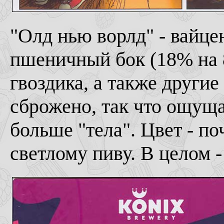
"Олд нью ворлд" - вайце
пшеничный бок (18% на 8
гвоздика, а также други
сброжено, так что ощуща
больше "тела". Цвет - по
светлому пиву. В целом 