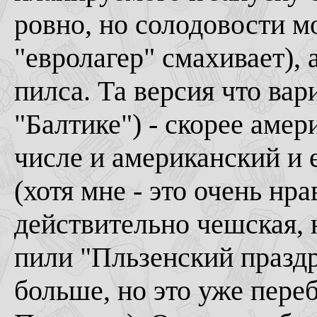
ровно, но солодовости мо
"евролагер" смахивает),
пилса. Та версия что вар
"Балтике") - скорее амер
числе и американский и
(хотя мне - это очень нр
действительно чешская,
пили "Пльзенский праздр
больше, но это уже переб