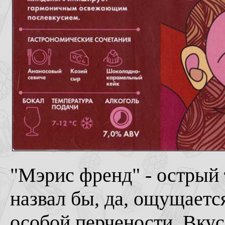
"Мэрис френд" - острый 
назвал бы, да, ощущается
особой перчености. Вкус