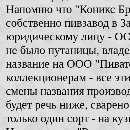
Напомню что "Коникс Бре
собственно пивзавод в 
юридическому лицу - ОО
не было путаницы, влад
название на ООО "Пивато
коллекционерам - все эт
смены названия производ
будет речь ниже, сварен
только один сорт - на ку