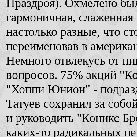
Праздроя). Охмелено был
гармоничная, слаженная и
настолько разные, что с
переименовав в американ
Немного отвлекусь от пи
вопросов. 75% акций "К
"Хоппи Юнион" - подразд
Татуев сохранил за собо
и руководить "Коникс Бре
каких-то радикальных пе