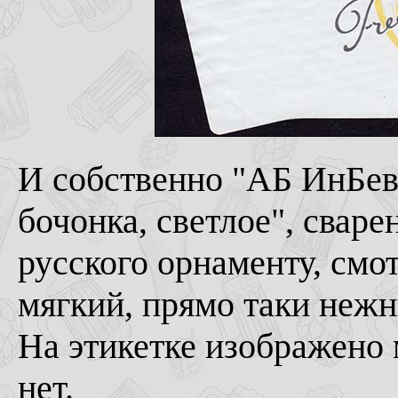
И собственно "АБ ИнБев
бочонка, светлое", сваре
русского орнаменту, смо
мягкий, прямо таки неж
На этикетке изображено м
нет.