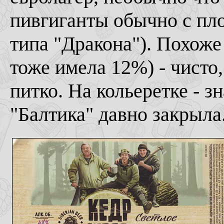
пивгиганты обычно с пло
типа "Дракона"). Похоже
тоже имела 12%) - чисто,
питко. На кольеретке - з
"Балтика" давно закрыла