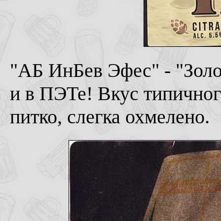
"АБ ИнБев Эфес" - "Золот
и в ПЭТе! Вкус типичного
питко, слегка охмелено.