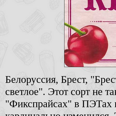
Белоруссия, Брест, "Брес
светлое". Этот сорт не т
"Фикспрайсах" в ПЭТах и
кардинально изменился. 