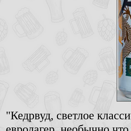
"Кедрвуд, светлое класси
евролагер, необычно что