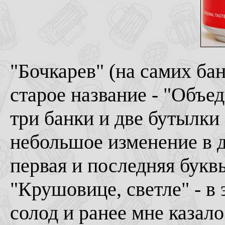
"Бочкарев" (на самих бан
старое название - "Объе
три банки и две бутылки
небольшое изменение в ди
первая и последняя букв
"Крушовице, светле" - в
солод и ранее мне казал