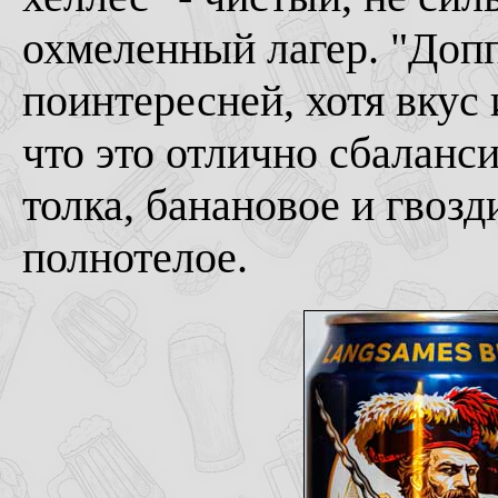
охмеленный лагер. "Доппе
поинтересней, хотя вкус
что это отлично сбалан
толка, банановое и гвозд
полнотелое.