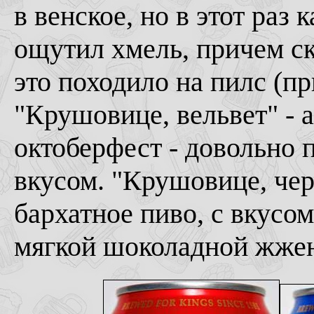
в венское, но в этот раз
ощутил хмель, причем ск
это походило на пилс (при
"Крушовице, вельвет" - 
октоберфест - довольно 
вкусом. "Крушовице, черн
бархатное пиво, с вкусо
мягкой шоколадной жжен