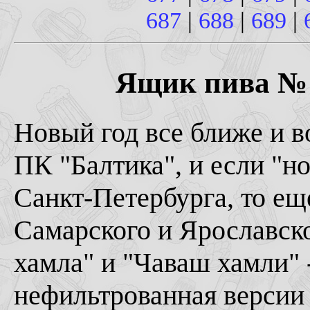
687
|
688
|
689
|
Ящик пива № 6
Новый год все ближе и в
ПК "Балтика", и если "н
Санкт-Петербурга, то ещ
Самарского и Ярославско
хамла" и "Чаваш хамли" 
нефильтрованная версии