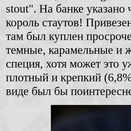
stout". На банке указано 
король стаутов! Привезе
там был куплен просроч
темные, карамельные и ж
специя, хотя может это у
плотный и крепкий (6,8%
виде был бы поинтересн