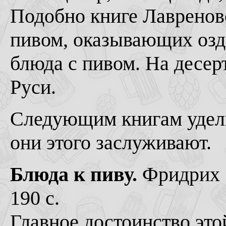
Подобно книге Лавренов
пивом, оказывающих озд
блюда с пивом. На десерт
Руси.
Следующим книгам уделю
они этого заслуживают.
Блюда к пиву.
Фридрих Э
190 с.
Главное достоинство это