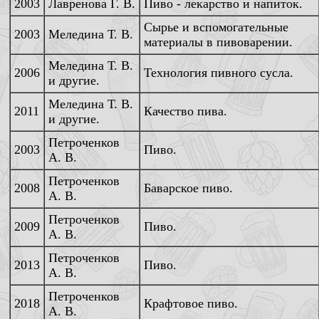
2003
Лавренова Г. В.
Пиво - лекарство и напиток.
Сырье и вспомогательные
2003
Меледина Т. В.
материалы в пивоварении.
Меледина Т. В.
2006
Технология пивного сусла.
и другие.
Меледина Т. В.
2011
Качество пива.
и другие.
Петроченков
2003
Пиво.
А. В.
Петроченков
2008
Баварское пиво.
А. В.
Петроченков
2009
Пиво.
А. В.
Петроченков
2013
Пиво.
А. В.
Петроченков
2018
Крафтовое пиво.
А. В.