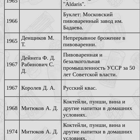
1965
"Aldaris".
Буклет: Московский
1966
пивоваренный завод им.
Бадаева.
Денщиков М.
Непрерывное брожение в
1965
Т.
пивоваренни.
Пивоваренная и
Дейнега Ф. Д.
безалкогольная
1967
Рабинович С.
промышленность УССР за 50
Д.
лет Советской власти.
1967
Королев Д. А.
Русский квас.
Коктейли, пунши, вина и
1968
Митюков А. Д.
другие напитки в домашних
условиях.
Коктейли, пунши, вина и
1974
Митюков А. Д.
другие напитки в домашних
условиях.