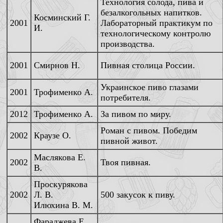
Технология солода, пива и
безалкогольных напитков.
Косминский Г.
2001
Лабораторный практикум по
И.
технологическому контролю
производства.
2001
Смирнов Н.
Пивная столица России.
Украинское пиво глазами
2001
Трофименко А.
потребителя.
2012
Трофименко А.
За пивом по миру.
Роман с пивом. Победим
2002
Краузе О.
пивной живот.
Маслякова Е.
2002
Твоя пивная.
В.
Проскурякова
2002
Л. В.
500 закусок к пиву.
Илюхина В. М.
Фараджева Е.