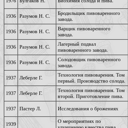
1976
Булгаков Н.
Биохимия солода и пива.
Бродильщик пивоваренного
1936
Разумов Н. С.
завода.
Варщик пивоваренного
1936
Разумов Н. С.
завода.
Лагерный подвал
1936
Разумов Н. С.
пивоваренного завода.
Солодовщик пивоваренного
1936
Разумов Н. С.
завода.
Технология пивоварения. Том
1937
Леберле Г.
первый. Производство солода.
Технология пивоварения. Том
1937
Леберле Г.
второй. Приготовление пива.
1937
Пастер Л.
Исследования о брожениях
О мероприятиях по
1939
улучшению качества пива.