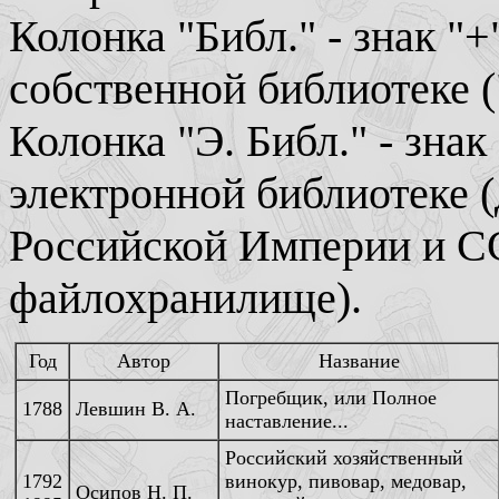
Колонка "Библ." - знак "+
собственной библиотеке (
Колонка "Э. Библ." - знак 
электронной библиотеке (
Российской Империи и СС
файлохранилище).
Год
Автор
Название
Погребщик, или Полное
1788
Левшин В. А.
наставление...
Российский хозяйственный
1792
винокур, пивовар, медовар,
Осипов Н. П.