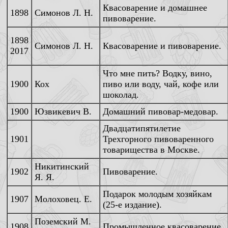
Квасоварение и домашнее
1898
Симонов Л. Н.
пивоварение.
1898
Симонов Л. Н.
Квасоварение и пивоварение.
2017
Что мне пить? Водку, вино,
1900
Кох
пиво или воду, чай, кофе или
шоколад.
1900
Юзвикевич В.
Домашний пивовар-медовар.
Двадцатипятилетие
1901
Трехгорного пивоваренного
товарищества в Москве.
Никитинский
1902
Пивоварение.
Я. Я.
Подарок молодым хозяйкам
1907
Молоховец. Е.
(25-е издание).
Поземский М.
1908
Промышленное квасоварение.