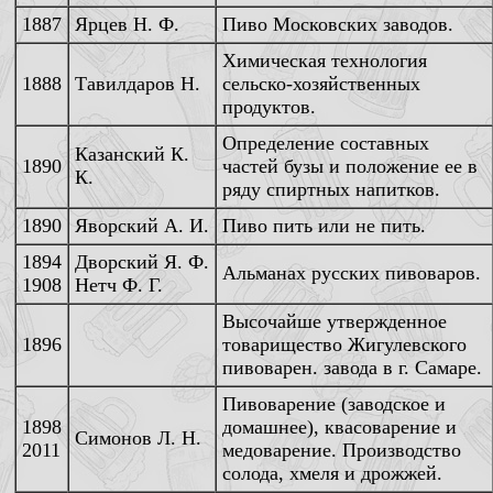
1887
Ярцев Н. Ф.
Пиво Московских заводов.
Химическая технология
1888
Тавилдаров Н.
сельско-хозяйственных
продуктов.
Определение составных
Казанский К.
1890
частей бузы и положение ее в
К.
ряду спиртных напитков.
1890
Яворский А. И.
Пиво пить или не пить.
1894
Дворский Я. Ф.
Альманах русских пивоваров.
1908
Нетч Ф. Г.
Высочайше утвержденное
1896
товарищество Жигулевского
пивоварен. завода в г. Самаре.
Пивоварение (заводское и
1898
домашнее), квасоварение и
Симонов Л. Н.
2011
медоварение. Производство
солода, хмеля и дрожжей.