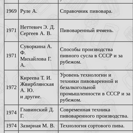
1969
Руле А.
Справочник пивовара.
Неттевич Э. Д.
1971
Пивоваренный ячмень.
Сергеев А. В.
Суворкина А.
Способы производства
Ф.
1971
пивного сусла в СССР и за
Михайлова Г.
рубежом.
А.
Уровень технологии и
Киреева Т. И.
техники пивоваренной и
Жвирблянская
1972
безалкогольной
А. Ю.
промышленности в СССР и за
и другие.
рубежом.
Главинский Д.
Современная техника
1974
Г.
пивоваренного производства.
1974
Зазирная М. В.
Технология сортового пива.