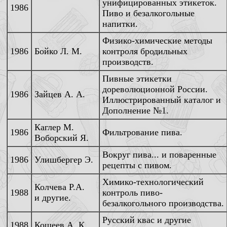
унифицированных этикеток.
1986
Пиво и безалкогольные
напитки.
Физико-химические методы
1986
Бойко Л. М.
контроля бродильных
производств.
Пивные этикетки
дореволюционной России.
1986
Зайцев А. А.
Иллюстрированный каталог и
Дополнение №1.
Каглер М.
1986
Фильтрование пива.
Воборский Я.
Вокруг пива... и поваренные
1986
Улишбергер Э.
рецепты с пивом.
Химико-технологический
Колчева Р.А.
1988
контроль пиво-
и другие.
безалкогольного производства.
Русский квас и другие
1988
Кощеев А. К.