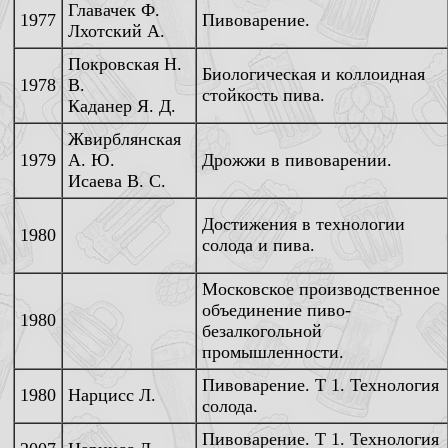
Главачек Ф.
1977
Пивоварение.
Лхотский А.
Покровская Н.
Биологическая и коллоидная
1978
В.
стойкость пива.
Каданер Я. Д.
Жвирблянская
1979
А. Ю.
Дрожжи в пивоварении.
Исаева В. С.
Достижения в технологии
1980
солода и пива.
Московское производственное
объединение пиво-
1980
безалкогольной
промышленности.
Пивоварение. Т 1. Технология
1980
Нарцисс Л.
солода.
Пивоварение. Т 1. Технология