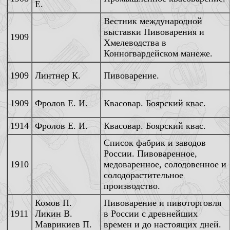
Е.
Вестник международной
выставки Пивоварения и
1909
Хмелеводства в
Конногвардейском манеже.
1909
Линтнер К.
Пивоварение.
1909
Фролов Е. И.
Квасовар. Боярский квас.
1914
Фролов Е. И.
Квасовар. Боярский квас.
Список фабрик и заводов
России. Пивоваренное,
1910
медоваренное, солодовенное и
солодорастительное
производство.
Комов П.
Пивоварение и пивоторговля
1911
Ликин В.
в России с древнейших
Маврикиев П.
времен и до настоящих дней.