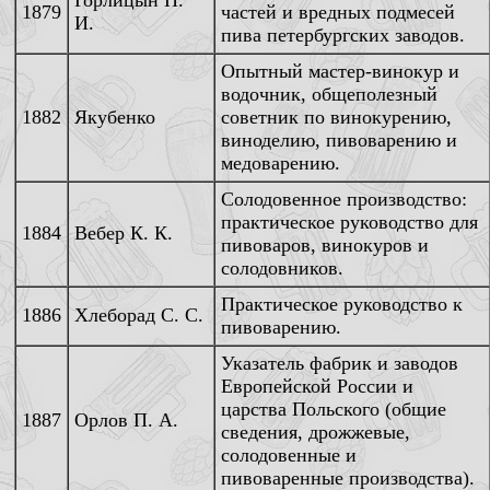
Горлицын Н.
1879
частей и вредных подмесей
И.
пива петербургских заводов.
Опытный мастер-винокур и
водочник, общеполезный
1882
Якубенко
советник по винокурению,
виноделию, пивоварению и
медоварению.
Солодовенное производство:
практическое руководство для
1884
Вебер К. К.
пивоваров, винокуров и
солодовников.
Практическое руководство к
1886
Хлеборад С. С.
пивоварению.
Указатель фабрик и заводов
Европейской России и
царства Польского (общие
1887
Орлов П. А.
сведения, дрожжевые,
солодовенные и
пивоваренные производства).