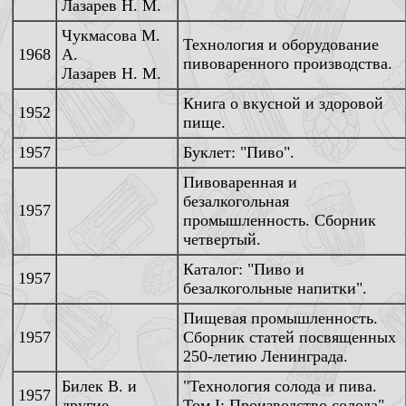
Лазарев Н. М.
Чукмасова М.
Технология и оборудование
1968
А.
пивоваренного производства.
Лазарев Н. М.
Книга о вкусной и здоровой
1952
пище.
1957
Буклет: "Пиво".
Пивоваренная и
безалкогольная
1957
промышленность. Сборник
четвертый.
Каталог: "Пиво и
1957
безалкогольные напитки".
Пищевая промышленность.
1957
Сборник статей посвященных
250-летию Ленинграда.
Билек В. и
"Технология солода и пива.
1957
другие.
Том I: Производство солода".