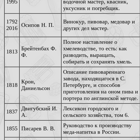
1995
водочной мастер, квасник,
уксусник и погребщик.
1792
Винокур, пивовар, медовар и
Осипов Н. П.
2016
других дел мастер.
Полное наставление о
Брейтенбах Ф.
хмелеводстве, то есть: как
1813
Ф.
разводить, выращать,
собирать и сохранять хмель.
Описание пивовареннаго
завода, находящагося в С.
Крон,
1818
Петербурге, и способов
Даниельсон
приготовления на оном пива и
портера по англинской методе.
Двигубский И.
Лексикон городского и
1837
А.
сельского хозяйства, том 6.
Руководство к производству
1855
Писарев В. В.
меда-напитка в России.