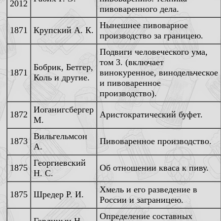
2012
пивоваренного дела.
Нынешнее пивоварное
1871
Крупский А. К.
производство за границею.
Подвиги человеческого ума,
том 3. (включает
Бобрик, Бетгер,
1871
винокуренное, винодельческое
Коль и другие.
и пивоваренное
производство).
Иоганигсбергер
1872
Аристократический буфет.
М.
Вильгельмсон
1873
Пивоваренное производство.
А.
Георгиевский
1875
Об отношении кваса к пиву.
Н. С.
Хмель и его разведение в
1875
Шредер Р. И.
России и заграницею.
Определение составных