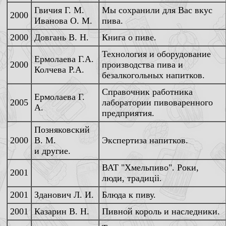
Гвичия Г. М.
Мы сохранили для Вас вкус
2000
Иванова О. М.
пива.
2000
Довгань В. Н.
Книга о пиве.
Технология и оборудование
Ермолаева Г.А.
2000
производства пива и
Колчева Р.А.
безалкогольных напитков.
Справочник работника
Ермолаева Г.
2005
лаборатории пивоваренного
А.
предприятия.
Позняковский
2000
В. М.
Экспертиза напитков.
и другие.
ВАТ "Хмельпиво". Роки,
2001
люди, традицii.
2001
Зданович Л. И.
Блюда к пиву.
2001
Казарин В. Н.
Пивной король и наследники.