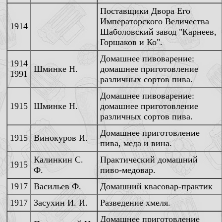
Поставщики Двора Его
Императорского Величества
1914
Шаболовский завод "Карнеев,
Горшаков и Ко".
Домашнее пивоварение:
1914
Шминке Н.
домашнее приготовление
1991
различных сортов пива.
Домашнее пивоварение:
1915
Шминке Н.
домашнее приготовление
различных сортов пива.
Домашнее приготовление
1915
Винокуров И.
пива, меда и вина.
Калинкин С.
Практический домашний
1915
Ф.
пиво-медовар.
1917
Васильев Ф.
Домашний квасовар-практик
1917
Засухин И. И.
Разведение хмеля.
Домашнее приготовление