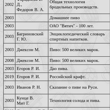
Общая технология
2002
Д.,
бродильных производств.
Федоров В. А.
2003
Домашнее пиво
2003
ОАО "Вятич" - 100 лет.
Багриновский
Энциклопедический словарь
2003
Г. Ю.
спиртных напитков.
2003
Джексон М.
Пиво: 500 великих марок.
2008
Джексон М.
Пиво: 500 великих марок.
2003
Егоров Р. И.
Дао пива.
2019
Егоров Р. И.
Российский крафт.
2003
Иванов Р. Н.
Сказание о пиве на Руси.
Кунце В.
2003
Технология солода и пива.
Мит Г.