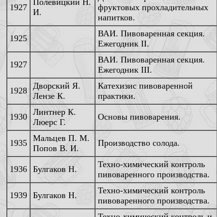
Полевицкий Н.
1927
фруктовых прохладительных
И.
напитков.
ВАИ. Пивоваренная секция.
1925
Ежегодник II.
ВАИ. Пивоваренная секция.
1927
Ежегодник III.
Дворский Я.
Катехизис пивоваренной
1928
Лензе К.
практики.
Линтнер К.
1930
Основы пивоварения.
Люерс Г.
Мальцев П. М.
1935
Производство солода.
Попов В. И.
Техно-химический контроль
1936
Булгаков Н.
пивоваренного производства.
Техно-химический контроль
1939
Булгаков Н.
пивоваренного производства.
Техно-химический контроль и