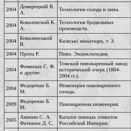
Домарецкий В.
2004
Технология солода и пива.
А.
Ковалевский К.
Технология бродильных
2004
А.
производств.
Ковалинський
2004
Киiвськi мiнiатюри, т. 3.
В.
2004
Протц Р.
Пиво. Энциклопедия.
Томский пивоваренный завод:
Фоминых С. Ф.
2004
исторический очерк (1884-
и другие.
2004 гг.).
Федоренко Б.
Инженерия пивоваренного
2004
М.
солода.
Федоренко Б.
2009
Пивоваренная инженерия.
М.
Аникин С. А.
Каталог пивных этикеток
2005
Фатюхин Д. С.
Российской Империи.