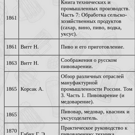
Книга технических и
промышленных производств.
Часть 7: Обработка сельско-
1861
хозяйственных продуктов
(сахар, вино, пиво, водка,
уксус).
1861
Витт Н.
Пиво и его приготовление.
Соображения о русском
1863
Витт Н.
пивоварении.
Обзор различных отраслей
мануфактурной
1865
Корсак А.
промышленности России. Том
3. Часть 1. Пивоварение (и
медоварение).
Пивовар, медовар, квасник и
1865
уксусоделатель.
Практическое руководство к
1870
Габих Г. Э.
пивоварению: техника