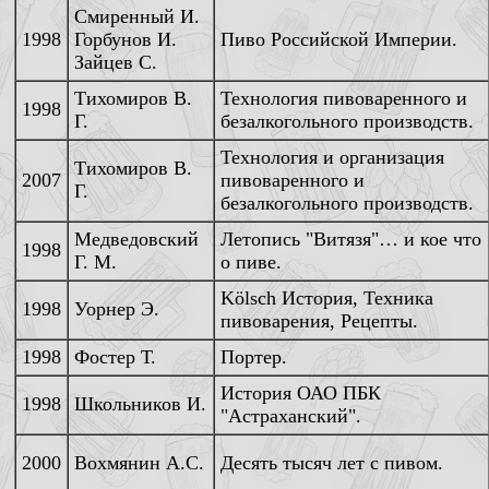
Смиренный И.
1998
Горбунов И.
Пиво Российской Империи.
Зайцев С.
Тихомиров В.
Технология пивоваренного и
1998
Г.
безалкогольного производств.
Технология и организация
Тихомиров В.
2007
пивоваренного и
Г.
безалкогольного производств.
Медведовский
Летопись "Витязя"… и кое что
1998
Г. М.
о пиве.
Kölsch История, Техника
1998
Уорнер Э
.
пивоварения, Рецепты
.
1998
Фостер
Т.
Портер
.
История ОАО ПБК
1998
Школьников И.
"Астраханский".
2000
Вохмянин А.С.
Десять тысяч лет с пивом.