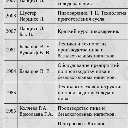
2007
Нарцисс Л.
солодоращения.
Шустер
Пивоварение. Т II. Технология
2003
Нарцисс Л.
приготовления сусла.
Нарцисс Л.
2007
Краткий курс пивоварения.
Бак В.
Техника и технология
Балашов В. Е.
1981
производства пива и
Рудольф В. В.
безалкогольных напитков.
Оборудование предприятий
1984
Балашов В. Е.
по производству пива и
безалкогольных напитков.
Технологическая инструкция
1985
по производству солода и
пива.
Колчева Р.А.
Производство пива и
1985
Ермолаева Г.А.
безалкогольных напитков.
Центросоюз. Каталог