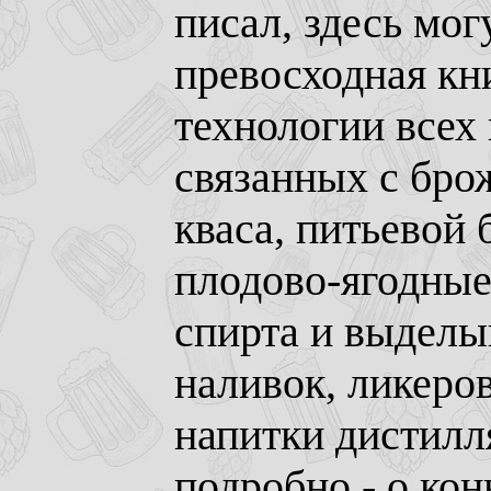
писал, здесь мог
превосходная кн
технологии всех 
связанных с брож
кваса, питьевой 
плодово-ягодные
спирта и выделыв
наливок, ликеро
напитки дистилля
подробно - о кон