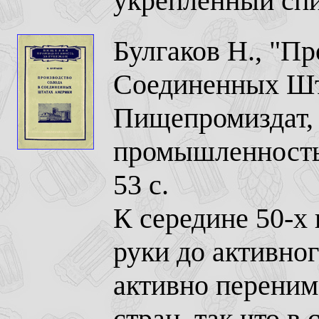
укрепленный спи
Булгаков Н., "Пр
Соединенных Шт
Пищепромиздат, 
промышленность
53 с.
К середине 50-х
руки до активно
активно переним
стран, так что 