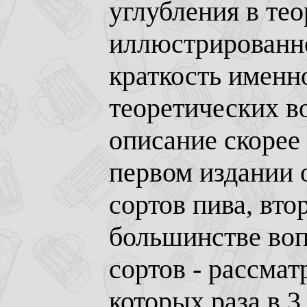
углубления в те
иллюстрированно
краткость именно
теоретических в
описание скорее
первом издании 
сортов пива, вто
большинстве воп
сортов - рассма
которых раза в 3