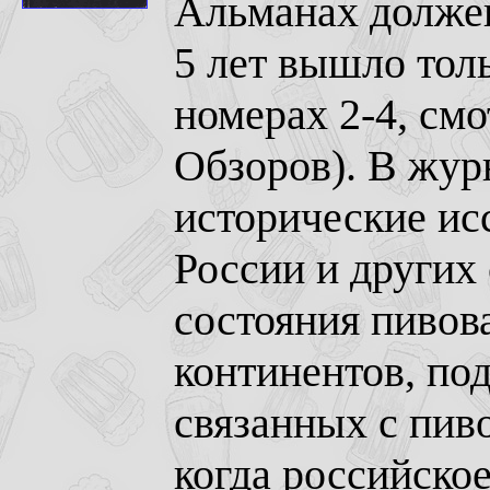
Альманах должен 
5 лет вышло толь
номерах 2-4, см
Обзоров). В жур
исторические ис
России и других
состояния пивов
континентов, по
связанных с пив
когда российско