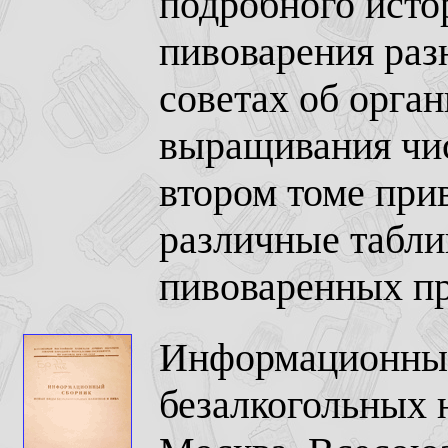
подробного исто
пивоварения раз
советах об орга
выращивания чи
втором томе при
различные табли
пивоваренных пр
Информационный
безалкогольных н