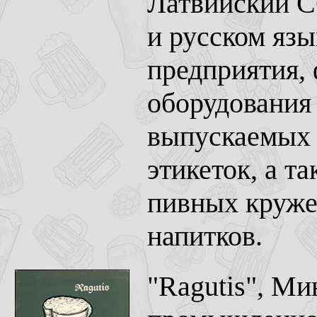
Латвийский СС
и русском язы
предприятия, 
оборудования 
выпускаемых 
этикеток, а т
пивных кружек
напитков.
"Ragutis", М