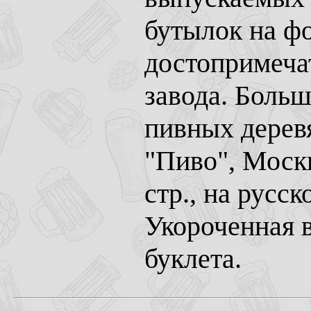
бутылок на ф
достопримеча
завода. Больш
пивных дерев
"Пиво", Москв
стр., на русс
Укороченная в
буклета.