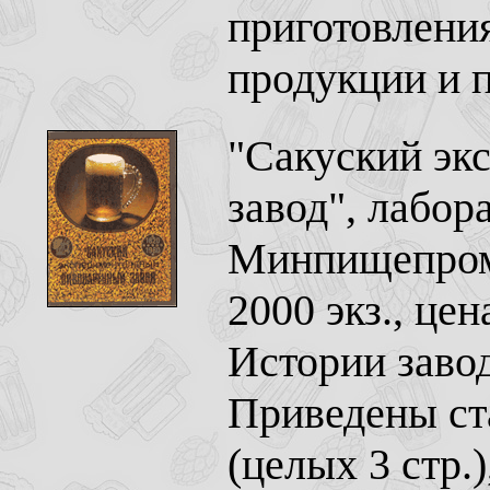
приготовлени
продукции и 
"Сакуский эк
завод", лабо
Минпищепрома
2000 экз., цен
Истории заво
Приведены ст
(целых 3 стр.