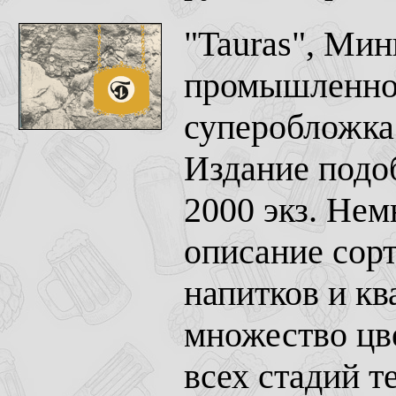
"Tauras", Ми
промышленнос
суперобложка.
Издание подо
2000 экз. Нем
описание сорт
напитков и кв
множество цв
всех стадий т