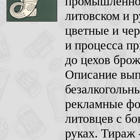
промышленнос
литовском и 
цветные и че
и процесса пр
до цехов брож
Описание вып
безалкогольны
рекламные фо
литовцев с бо
руках. Тираж -