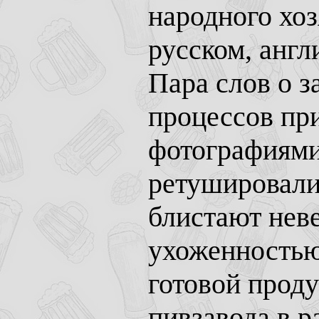
народного хоз
русском, англ
Пара слов о з
процессов при
фотографиями
ретушировали
блистают нев
ухоженностью
готовой проду
пивзавода в р