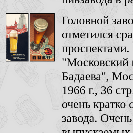
Головной зав
отметился ср
проспектами.
"Московский 
Бадаева", Мо
1966 г., 36 ст
очень кратко 
завода. Очен
выпускаемых 