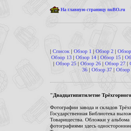
На главную страницу nuBO.ru
|
Список
|
Обзор 1
|
Обзор 2
|
Обзор
Обзор 13
|
Обзор 14
|
Обзор 15
|
Об
|
Обзор 25
|
Обзор 26
|
Обзор 27
|
36
|
Обзор 37
|
Обзор
"Двадцатипятилетие Трёхгорного 
Фотографии завода и складов Трёх
Государственная Библиотека вылож
Товарищества. Обложки у альбома 
фотографиями здесь односторонние