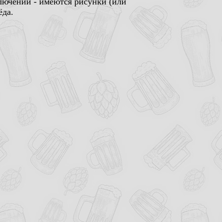
лючении - имеются рисунки (или
ёда.