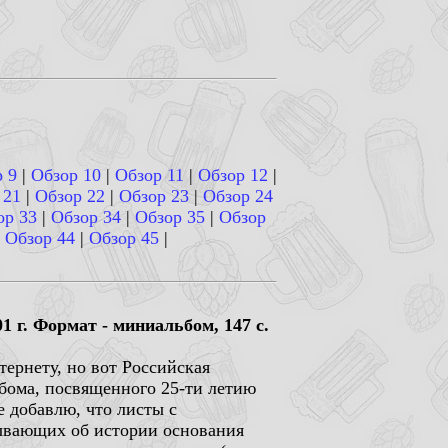
 9
|
Обзор 10
|
Обзор 11
|
Обзор 12
|
 21
|
Обзор 22
|
Обзор 23
|
Обзор 24
ор 33
|
Обзор 34
|
Обзор 35
|
Обзор
|
Обзор 44
|
Обзор 45
|
 г. Формат - миниальбом, 147 с.
ернету, но вот Российская
бома, посвященного 25-ти летию
 добавлю, что листы с
зывающих об истории основания