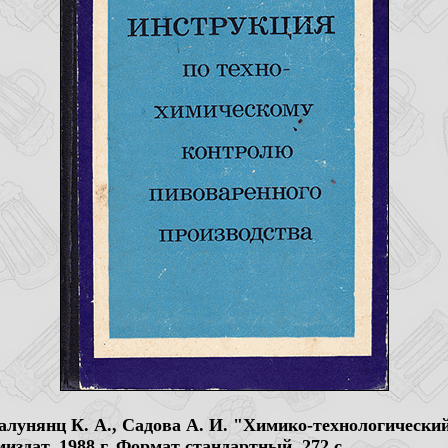
 Калунянц К. А., Садова А. И. "Химико-технологически
издат, 1988 г. Формат стандартный, 272 с.