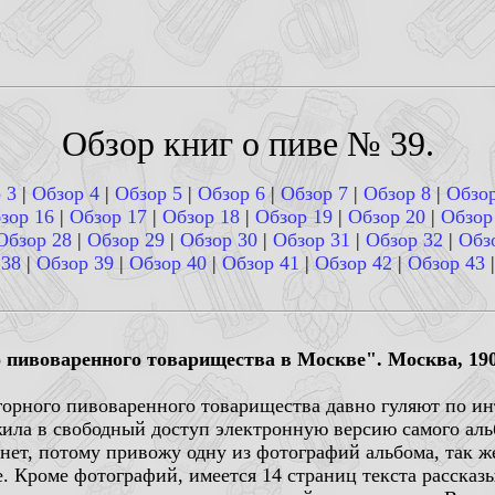
Обзор книг о пиве № 39.
 3
|
Обзор 4
|
Обзор 5
|
Обзор 6
|
Обзор 7
|
Обзор 8
|
Обзор
зор 16
|
Обзор 17
|
Обзор 18
|
Обзор 19
|
Обзор 20
|
Обзор
Обзор 28
|
Обзор 29
|
Обзор 30
|
Обзор 31
|
Обзор 32
|
Обз
 38
|
Обзор 39
|
Обзор 40
|
Обзор 41
|
Обзор 42
|
Обзор 43
пивоваренного товарищества в Москве". Москва, 1901
горного пивоваренного товарищества давно гуляют по инт
ила в свободный доступ электронную версию самого аль
нет, потому привожу одну из фотографий альбома, так же
. Кроме фотографий, имеется 14 страниц текста расска