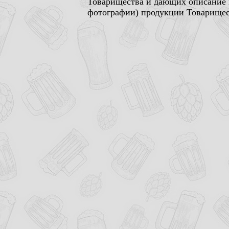
Товарищества и дающих описание п
фотографии) продукции Товарищест