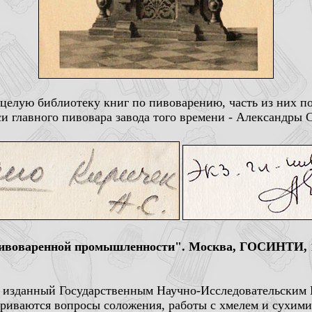
целую библиотеку книг по пивоварению, часть из них по
си главного пивовара завода того времени - Александры 
пивоваренной промышленности". Москва, ГОСИНТИ, 1
м изданный Государственным Научно-Исследовательским
риваются вопросы соложения, работы с хмелем и сухими