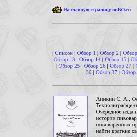
На главную страницу nuBO.ru
|
Список
|
Обзор 1
|
Обзор 2
|
Обзор
Обзор 13
|
Обзор 14
|
Обзор 15
|
Об
|
Обзор 25
|
Обзор 26
|
Обзор 27
|
36
|
Обзор 37
|
Обзор
Аникин С. А., Ф
Техполиграфцент
Очередное издан
истории пивовар
пивоваренных пр
найти краткие св