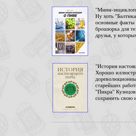
"Мини-энциклопед
Ну хоть "Балтик
основные факты 
брошюрка для тех
друзья, у которы
"История настоящ
Хорошо иллюстри
дореволюционных
старейших работ
"Пикра" Кузнцово
сохранить свою 