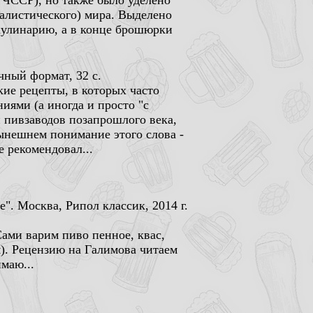
и ЧССР), но также было уделено
алистического) мира. Выделено
кулинарию, а в конце брошюрки
чный формат, 32 с.
кие рецепты, в которых часто
ями (а иногда и просто "с
и пивзаводов позапрошлого века,
нынешнем понимание этого слова -
е рекомендовал...
". Москва, Рипол классик, 2014 г.
ами варим пиво пенное, квас,
м). Рецензию на Галимова читаем
маю...