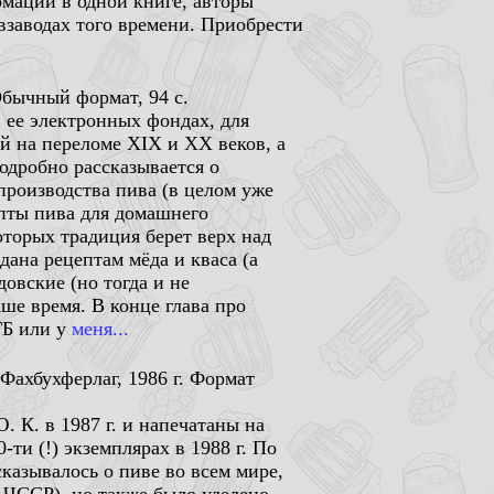
мации в одной книге, авторы
взаводах того времени. Приобрести
Обычный формат, 94 с.
в ее электронных фондах, для
й на переломе XIX и XX веков, а
одробно рассказывается о
производства пива (в целом уже
епты пива для домашнего
оторых традиция берет верх над
дана рецептам мёда и кваса (а
овские (но тогда и не
ше время. В конце глава про
ГБ или у
меня...
Фахбухферлаг, 1986 г. Формат
 К. в 1987 г. и напечатаны на
-ти (!) экземплярах в 1988 г. По
казывалось о пиве во всем мире,