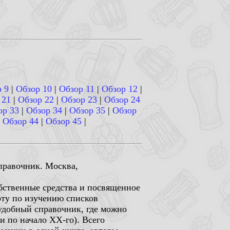
 9
|
Обзор 10
|
Обзор 11
|
Обзор 12
|
 21
|
Обзор 22
|
Обзор 23
|
Обзор 24
ор 33
|
Обзор 34
|
Обзор 35
|
Обзор
|
Обзор 44
|
Обзор 45
|
правочник. Москва,
бственные средства и посвященное
ту по изучению списков
 удобный справочник, где можно
и по начало XX-го). Всего