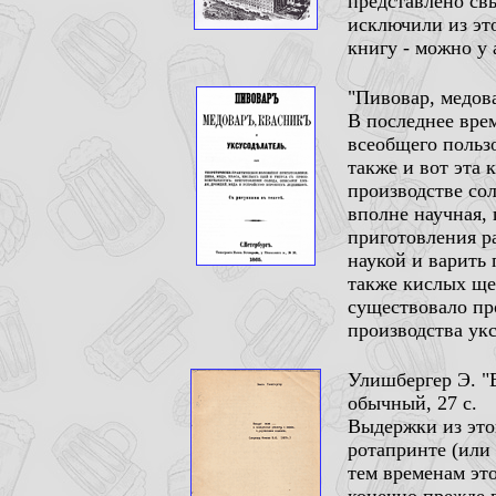
представлено св
исключили из эт
книгу - можно у 
"Пивовар, медова
В последнее врем
всеобщего польз
также и вот эта 
производстве со
вполне научная,
приготовления ра
наукой и варить 
также кислых щей
существовало пр
производства укс
Улишбергер Э. "В
обычный, 27 с.
Выдержки из это
ротапринте (или 
тем временам это