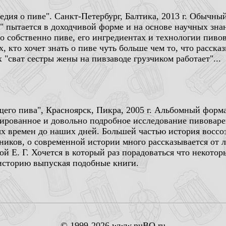
ия о пиве". Санкт-Петербург, Балтика, 2013 г. Обычный
а" пытается в доходчивой форме и на основе научных зна
о собственно пиве, его ингредиентах и технологии пиво
, кто хочет знать о пиве чуть больше чем то, что расска
х "сват сестры жены на пивзаводе грузчиком работает"...
его пива", Красноярск, Пикра, 2005 г. Альбомный формат
рованное и довольно подробное исследование пивоваре
 времен до наших дней. Большей частью история воссо
ников, о современной истории много рассказывается от 
й Е. Г. Хочется в который раз порадоваться что некото
историю выпуская подобные книги.
© 1999-2026 www.nuBO.ru