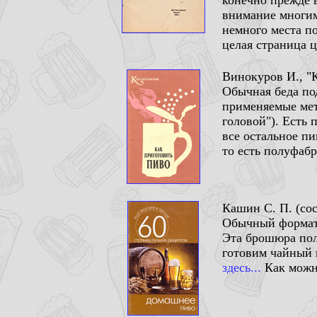
конечно прежде в
внимание многим
немного места п
целая страница 
Винокуров И., "К
Обычная беда под
применяемые мет
головой"). Есть 
все остальное пи
то есть полуфабр
Кашин С. П. (сос
Обычный формат,
Эта брошюра пол
готовим чайный г
здесь...
Как можно