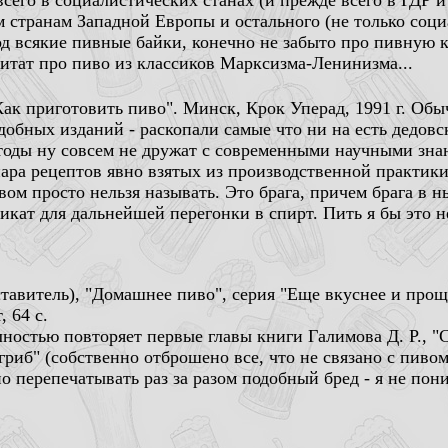
сего в социалистических станах (и прежде всего в ГДР 
 странам Западной Европы и остального (не только соци
од всякие пивные байки, конечно не забыто про пивную 
цитат про пиво из классиков Марксизма-Ленинизма...
ак приготовить пиво". Минск, Крок Уперад, 1991 г. Обы
обных изданий - раскопали самые что ни на есть дедовс
оды ну совсем не дружат с современными научными знани
пара рецептов явно взятых из производственной практик
вом просто нельзя называть. Это брага, причем брага в 
икат для дальнейшей перегонки в спирт. Пить я бы это н
тавитель), "Домашнее пиво", серия "Еще вкуснее и проще
 64 с.
ностью повторяет первые главы книги Галимова Д. Р., "С
риб" (собственно отброшено все, что не связано с пиво
 перепечатывать раз за разом подобный бред - я не пони