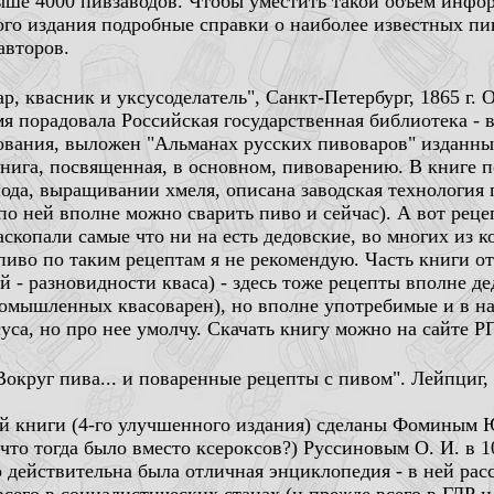
ыше 4000 пивзаводов. Чтобы уместить такой объем инфор
ого издания подробные справки о наиболее известных пи
авторов.
р, квасник и уксусоделатель", Санкт-Петербург, 1865 г. 
я порадовала Российская государственная библиотека - 
ования, выложен "Альманах русских пивоваров" изданны
книга, посвященная, в основном, пивоварению. В книге п
лода, выращивании хмеля, описана заводская технология 
 по ней вполне можно сварить пиво и сейчас). А вот рец
скопали самые что ни на есть дедовские, во многих из к
пиво по таким рецептам я не рекомендую. Часть книги от
 - разновидности кваса) - здесь тоже рецепты вполне дед
омышленных квасоварен), но вполне употребимые и в на
уса, но про нее умолчу. Скачать книгу можно на сайте Р
округ пива... и поваренные рецепты с пивом". Лейпциг, 
й книги (4-го улучшенного издания) сделаны Фоминым Ю.
что тогда было вместо ксероксов?) Руссиновым О. И. в 10
 действительна была отличная энциклопедия - в ней расс