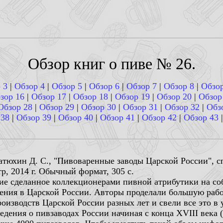
Обзор книг о пиве № 26.
 3
|
Обзор 4
|
Обзор 5
|
Обзор 6
|
Обзор 7
|
Обзор 8
|
Обзор
зор 16
|
Обзор 17
|
Обзор 18
|
Обзор 19
|
Обзор 20
|
Обзор
Обзор 28
|
Обзор 29
|
Обзор 30
|
Обзор 31
|
Обзор 32
|
Обз
 38
|
Обзор 39
|
Обзор 40
|
Обзор 41
|
Обзор 42
|
Обзор 43
атюхин Д. С., "Пивоваренные заводы Царской России", с
р, 2014 г. Обычный формат, 305 с.
ие сделанное коллекционерами пивной атрибутики на со
ения в Царской России. Авторы проделали большую рабо
оизводств Царской России разных лет и свели все это в
едения о пивзаводах России начиная с конца XVIII века (