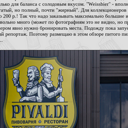
лько для баланса с солодовым вкусом. "Weissbier" - впол
богатый, но полный, почти "жирный". Для коллекционеров
о 200 р.! Так что надо заказывать максимально большие и
овольно много (может по фотографиям это не видно, но п
чером явно нужно бронировать места. Подожду пока запу
ый репортаж. Поэтому размещаю в этом обзоре питого пив
..