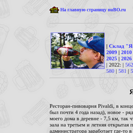
На главную страницу nuBO.ru
|
Склад "Я
2009
|
2010
2025
|
2026
| 2022: |
56
580
|
581
|
Я
Ресторан-пивоварня Pivaldi, в кон
был почти 4 года назад), новое - р
моего дома в деревне - 7,5 км, так 
зала на третьем и летняя открытая
администратора заработает где-то в 