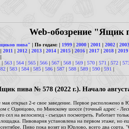
Web-обозрение "Ящик 
щиков пива"
| По годам: |
1999
|
2000
|
2001
|
2002
|
200
|
2011
|
2012
|
2013
|
2014
|
2015
|
2016
|
2017
|
2018
|
2019
|
2
|
563
|
564
|
565
|
566
|
567
|
568
|
569
|
570
|
571
|
572
|
57
582
|
583
|
584
|
585
|
586
|
587
|
588
|
589
|
590
|
591
|
щик пива № 578 (2022 г.). Начало август
це мая открыл 2-е свое заведение. Первое расположено в
ядом с Одинцово, по Минскому шоссе (точный адрес - Лесн
что сел на велосипед - съездил посмотреть. Работает толь
 площадка. Пивоварня установлена на первом этаже, но е
сентябре. Пиво пока возят из Юрлово, всего два сорта. "