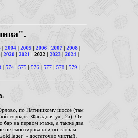
пива".
3
|
2004
|
2005
|
2006
|
2007
|
2008
|
|
2020
|
2021
| 2022 |
2023
|
2024
|
3
|
574
|
575
|
576
|
577
|
578
|
579
|
а.
 Юрлово, по Пятницкому шоссе (там
ой городок, Фасадная ул., 2а). От
ко бар на первом этаже, а также два
ще не смонтирована и по словам
Gold lager" - достаточно чистый,