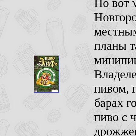
Но вот 
Новгоро
местным
планы т
минипив
Владеле
пивом, 
барах г
пиво с 
дрожжев