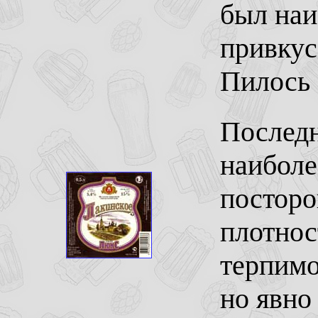
был наи
привкус
Пилось 
Последн
наиболе
посторо
плотнос
терпимо
но явно