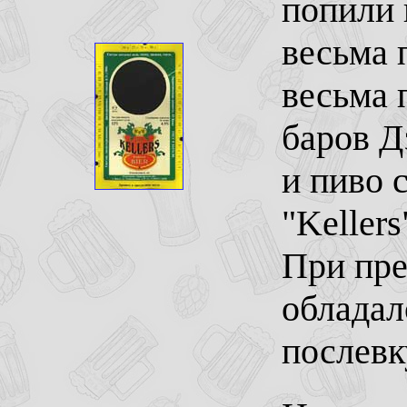
попили 
весьма 
весьма 
баров Д
и пиво 
"Kellers
При пре
облада
послевк