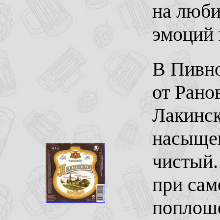
на люби
эмоций 
В Пивно
от Рано
Лакинск
насыщен
чистый.
при сам
поплоше