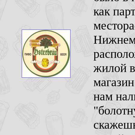
как пар
местора
Нижнем
располо
жилой в
магазин
нам нал
"болотн
скажешь