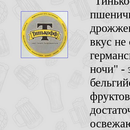
"Тинько
пшеничн
дрожжев
вкус не
германс
ночи" -
бельгий
фруктов
достато
освежа