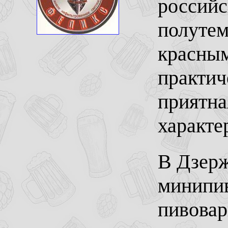
российс
полутем
красным
практич
приятна
характе
В Дзерж
минипив
пивовар