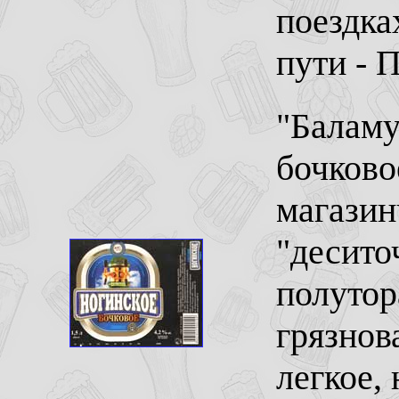
поездка
пути - 
"Баламу
бочково
магазин
"десито
полутор
грязнов
легкое,