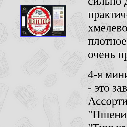
сильно 
практич
хмелево
плотное
очень п
4-я мин
- это з
Ассорти
"Пшенич