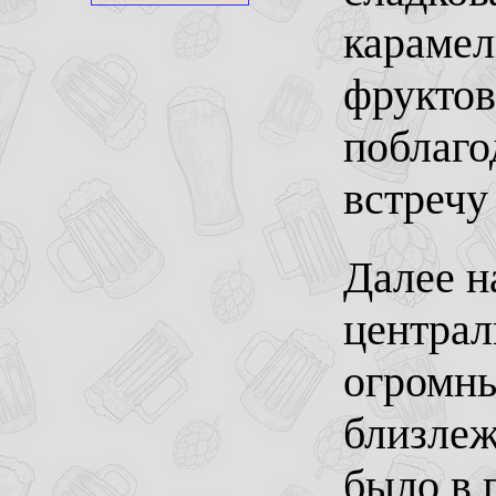
карамел
фруктов
поблаго
встречу
Далее н
централ
огромны
близлеж
было в 