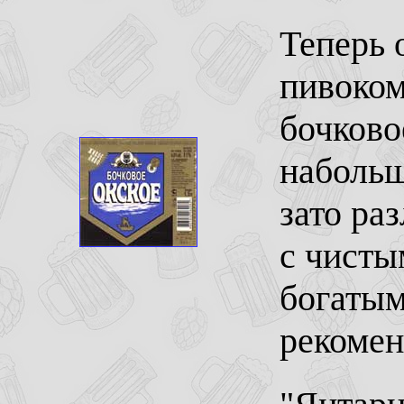
Теперь 
пивоком
бочково
набольш
зато ра
с чисты
богатым
рекомен