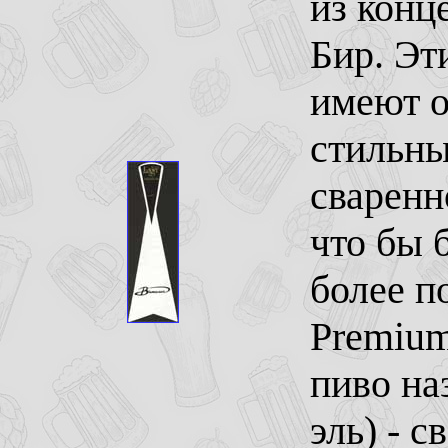
из конц
Бир. Эт
имеют о
стильны
сваренн
что бы 
более п
Premium
пиво на
эль) - 