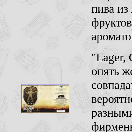
пива из
фруктов
аромато
"Lager, 
опять ж
совпада
вероятн
разными
фирменн