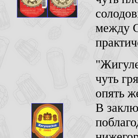
солодов
между 
практич
"Жигуле
чуть гр
опять ж
В заклю
поблаго
нижегор