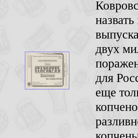
Ковров
назвать
выпуска 
двух ми
поражен
для Рос
еще тол
копчено
разливн
копчены