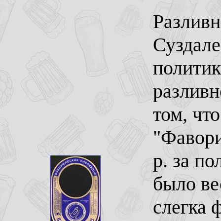
Разливн
Суздале
политика
разливн
том, чт
"Фавори
р. за п
было ве
слегка 