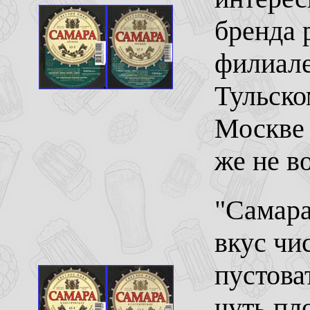
бренда 
филиале
Тульско
Москве 
же не в
"Самара,
вкус чи
пустова
чуть пл