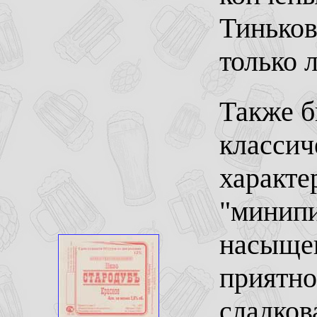
Тиньков
только 
Также б
классич
характ
"минипи
насыщен
приятно
сладков