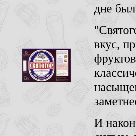
дне был
"Святог
вкус, п
фруктов
классич
насыщен
заметне
И након