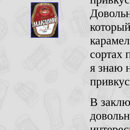
Довольн
который
карамел
сортах 
я знаю 
привкус
В заклю
довольн
интерес