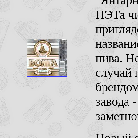
"Янтарн
ПЭТа чи
пригляд
название
пива. Н
случай 
брендом
завода 
заметно
Новый с