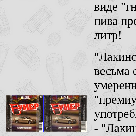
виде "г
пива пр
литр!
"Лакинс
весьма 
умеренн
"премиу
употреб
- "Лакин