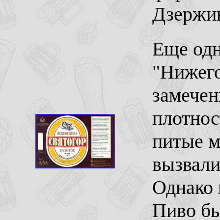
Дзержин
Еще одн
"Нижего
замечен
плотнос
питые м
вызвали
Однако 
Пиво бы