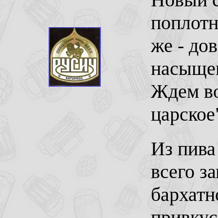
поплотн
же - до
насыщен
Ждем во
царское
Из пива
всего з
бархатн
привкус