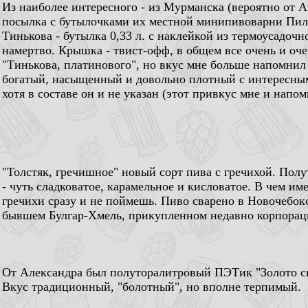
Из наиболее интересного - из Мурманска (вероятно от 
посылка с бутылочками их местной минипивоварни Пили
Тинькова - бутылка 0,33 л. с наклейкой из термоусадоч
намертво. Крышка - твист-офф, в общем все очень и оче
"Тинькова, платинового", но вкус мне больше напомнил
богатый, насыщенный и довольно плотный с интересны
хотя в составе он и не указан (этот привкус мне и нап
"Толстяк, гречишное" новый сорт пива с гречихой. Пол
- чуть сладковатое, карамельное и кисловатое. В чем и
гречихи сразу и не поймешь. Пиво сварено в Новочебок
бывшем Булгар-Хмель, прикупленном недавно корпорац
От Александра был полуторалитровый ПЭТик "Золото с
Вкус традиционный, "болотный", но вполне терпимый.