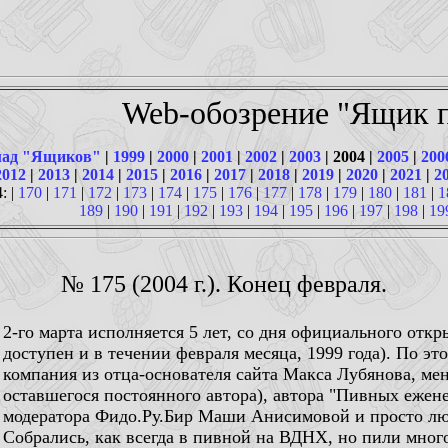
Web-обозрение "Ящик п
ад "Ящиков"
|
1999
|
2000
|
2001
|
2002
|
2003
| 2004 |
2005
|
200
2012
|
2013
|
2014
|
2015
|
2016
|
2017
|
2018
|
2019
|
2020
|
2021
|
2
: |
170
|
171
|
172
|
173
|
174
|
175
|
176
|
177
|
178
|
179
|
180
|
181
|
1
189
|
190
|
191
|
192
|
193
|
194
|
195
|
196
|
197
|
198
|
19
№ 175 (2004 г.). Конец февраля.
2-го марта исполняется 5 лет, со дня официального откр
доступен и в течении февраля месяца, 1999 года). По э
компания из отца-основателя сайта Макса Лубянова, ме
оставшегося постоянного автора), автора "Пивных ежен
модератора Фидо.Ру.Бир Маши Анисимовой и просто лю
Собрались, как всегда в пивной на ВДНХ, но пили много