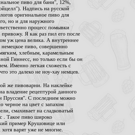
инальное пиво для бани", 12%,
Нойцелл"). Надпись на русской
алогов оригинальное пиво для
го, но и для наружного
ответственно процесс помывки
 привожу. Я как раз пил его после
ом уж цена велика. А внутреннее
е немецкое пиво, совершенно
и мягким, хлебным, карамельным
ной Гиннесс, но только если бы он
ием. Именно легкая схожесть с
что это далеко не ноу-хау немцев.
 той же пивоварни. На наклейке
 на владение рецептурой данного
 и Пруссия". С последним можно
о черное на цвет с запахом
ели, смахивает на сладковатый
с . Такое пиво широко
яркий пример Крушовице или
 хотя варят уже не многие.