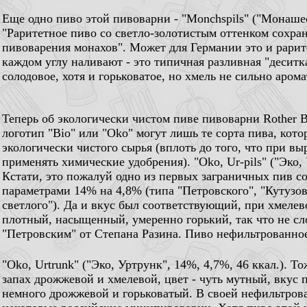
Еще одно пиво этой пивоварни - "Monchspils" ("Монашес
"Раритетное пиво со светло-золотистым оттенком сохран
пивоварения монахов". Может для Германии это и рарите
каждом углу наливают - это типичная разливная "деситка"
солодовое, хотя и горьковатое, но хмель не сильно аром
Теперь об экологически чистом пиве пивоварни Rother B
логотип "Bio" или "Oko" могут лишь те сорта пива, кото
экологически чистого сырья (вплоть до того, что при в
применять химические удобрения). "Oko, Ur-pils" ("Эко, 
Кстати, это пожалуй одно из первых заграничных пив с
параметрами 14% на 4,8% (типа "Петровского", "Кутузов
светлого"). Да и вкус был соответствующий, при хмелев
плотный, насыщенный, умеренно горький, так что не сл
"Петровским" от Степана Разина. Пиво нефильтрованное
"Oko, Urtrunk" ("Эко, Уртрунк", 14%, 4,7%, 46 ккал.). 
запах дрожжевой и хмелевой, цвет - чуть мутный, вкус
немного дрожжевой и горьковатый. В своей нефильтров