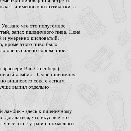
немецкой пивоварни я встретил
зыке - и именно контрэтикетки, а
. Указано что это полутемное
стый, запах пшеничного пива. Пена
й и умеренно кисловатый.
о, кроме этого пиво было
ло очень сильно сброженное.
 (Брассери Ван Стеенберг),
вишневый ламбик - белое пшеничное
но вишневого сока с легким
лучше выпил отдельно
вый ламбик - здесь к пшеничному
 догадаться, что вкус все это
 я все это с утра и с похмелюги -