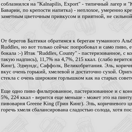
соблазнился на "Kalnapilis, Export" - типичный лагер и "K
Баварии, по крепости напитка) - неплохое, умеренно кр
заметным цветочным привкусом и приятной, не сильной
От берегов Балтики обратимся к берегам туманного Аль
Ruddles, но вот только сейчас попробовал и само пиво,
бокала :-) Итак "Ruddles, County" - пастеризованное, с
такую надпись), 11,7% на 4,7%, 215 ккал. (слабо верится
Кинг), Эдмундс, Саффолк, Великобритания. Эль, коричн
вкус очень горький, хмелевой и достаточно сухой. Ориг
стекла с очень широким горлышком как на старых совет
Еще одно пиво фильтрованное, пастеризованное и с конс
5%, 224 ккал - верится еще меньше - может это на пинту,
пивоварня Greene King (Грин Кинг). Эль, коричневого ц
горечь хмеля сбалансирована сладостью солода, хотя по