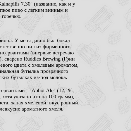
alnapilis 7,30" (название, как и у
епкое пиво с легким винным и
 горечью.
биона. У меня давно был бокал
 естественно пил из фирменного
 консервантами (впервые встречаю
), сварено Ruddles Brewing (Грин
евого цвета с хмелевым ароматом,
инальная бутылка прозрачного
ских бутылках из-под молока.
ервантами - "Abbot Ale" (12,1%,
 хотя указано что на 100 грамм),
вета, запах хмелевой, вкус ровный,
слевкусие ароматного хмеля.