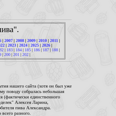
ива".
6
|
2007
|
2008
|
2009
|
2010
|
2011
|
022
|
2023
|
2024
|
2025
|
2026
|
82
|
183
|
184
|
185
|
186
|
187
|
188
|
9
|
200
|
201
|
202
|
ытия нашего сайта (хотя он был уже
тому поводу собралась небольшая
ня (фактически единственного
еделек" Алексея Ларина,
бителя пива Александра.
 всего разного.