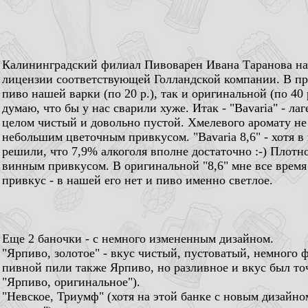
Калининградский филиал Пивоварен Ивана Таранова нач
лицензии соответствующей Голландской компании. В пр
пиво нашей варки (по 20 р.), так и оригинальной (по 40 
думаю, что бы у нас сварили хуже. Итак - "Bavaria" - ла
целом чистый и довольно пустой. Хмелевого аромату не 
небольшим цветочным привкусом. "Bavaria 8,6" - хотя в 
решили, что 7,9% алкоголя вполне достаточно :-) Плотно
винным привкусом. В оригинальной "8,6" мне все время
привкус - в нашей его нет и пиво именно светлое.
Еще 2 баночки - с немного измененным дизайном.
"Ярпиво, золотое" - вкус чистый, пустоватый, немного 
пивной пили также Ярпиво, но разливное и вкус был точ
"Ярпиво, оригинальное").
"Невское, Триумф" (хотя на этой банке с новым дизайно