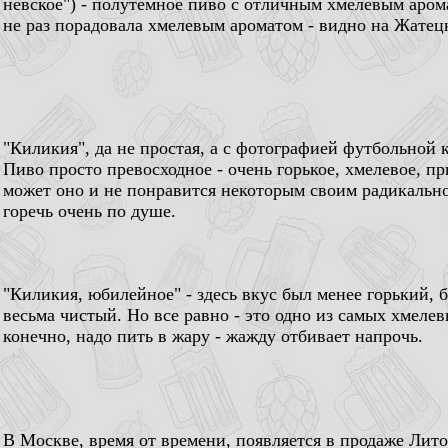
невское") - полутемное пиво с отличным хмелевым арома
не раз порадовала хмелевым ароматом - видно на Жатецк
"Киликия", да не простая, а с фотографией футбольной 
Пиво просто превосходное - очень горькое, хмелевое, п
может оно и не понравится некоторым своим радикально
горечь очень по душе.
"Киликия, юбилейное" - здесь вкус был менее горький, 
весьма чистый. Но все равно - это одно из самых хмелев
конечно, надо пить в жару - жажду отбивает напрочь.
В Москве, время от времени, появляется в продаже Лито