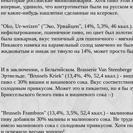
некоторые российские минипивоварни. Хотя пиво этой 
впервые, удивило, что контрэтикетки были на русском я
не какие-нибудь нашлепки сделанные на ксероксе.
"Oko, Ur-weizen" ("Эко, Урвайцен", 14%, 5,3%, 46 ккал.)
нефильтрованное, пшеничное пиво, но цвет был золоти
была шикарная, вкус типичный для пшеничного - мягки
Никакого намека на карамельный солод замечено не был
жидковатым и никак не тянуло на 14%, может просто бы
И в заключении, о Бельгийском. Brasserie Van Steenberge
Эртвельде. "Brussels Kriek" (13,4%, 4%, 52,4 ккал.) - 
пиво с 30% вишни и вишневого сока. Вкус соответствен
солодовым привкусом. Может это и пикантно, но я бы 
Брюссельского белого пива и вишневого сока :-)
"Brussels Framboos" (13,4%, 3,5%, 52,4 ккал.) - малино
пиву добавили 30% малины и малинового сока. Не трудно
имело малинового сока с солодовым привкусом. Хотя пил
и освежило весьма хорошо!