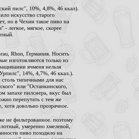
кий пилс", 10%, 4,8%, 46 ккал).
ило искусство старого
т, но в Чехии такое пиво на
 - легкое, мягкое, скорее
атный.
rau, Rhon, Германия. Носить
рые изготовляются только из
ыращивании ячменя нельзя
Урпилс", 14%, 4,7%, 46 ккал.).
о столь типичными для нас
ского" или "Останкинского,
ом запахе пилснера, вкус был
ожно перепутать с тем же
, хотя довольно прозрачное.
Тоже не фильтрованное. поэтому
 плотный, умеренно хмелевой,
анности пиво походило на