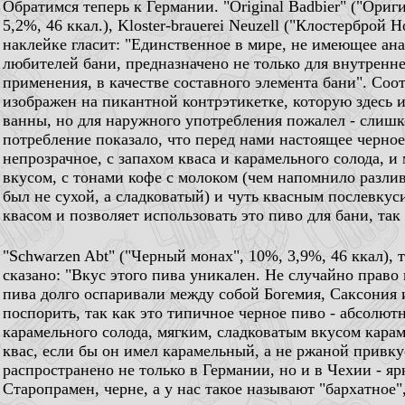
Обратимся теперь к Германии. "Original Badbier" ("Ориг
5,2%, 46 ккал.), Kloster-brauerei Neuzell ("Клостерброй 
наклейке гласит: "Единственное в мире, не имеющее ан
любителей бани, предназначено не только для внутренне
применения, в качестве составного элемента бани". Со
изображен на пикантной контрэтикетке, которую здесь и
ванны, но для наружного употребления пожалел - слишк
потребление показало, что перед нами настоящее черно
непрозрачное, с запахом кваса и карамельного солода, 
вкусом, с тонами кофе с молоком (чем напомнило разлив
был не сухой, а сладковатый) и чуть квасным послевкус
квасом и позволяет использовать это пиво для бани, так 
"Schwarzen Abt" ("Черный монах", 10%, 3,9%, 46 ккал),
сказано: "Вкус этого пива уникален. Не случайно право
пива долго оспаривали между собой Богемия, Саксония
поспорить, так как это типичное черное пиво - абсолютн
карамельного солода, мягким, сладковатым вкусом карам
квас, если бы он имел карамельный, а не ржаной привку
распространено не только в Германии, но и в Чехии - 
Старопрамен, черне, а у нас такое называют "бархатное",