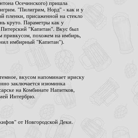
Антона Осечинского) пришла
грим. "Пилигрим, Норд" - как и у
ной пленки, присаженной на стекло
нь круто. Параметры как у
 Питерский "Капитан". Вкус был
м привкусом, похожем на имбирь,
омнил имбирный "Капитан").
утемное, вкусом напоминает ириску
менно заключается изюминка
сарске на Комбинате Напитков,
ией Интербрю.
кифов" от Новгородской Деки.