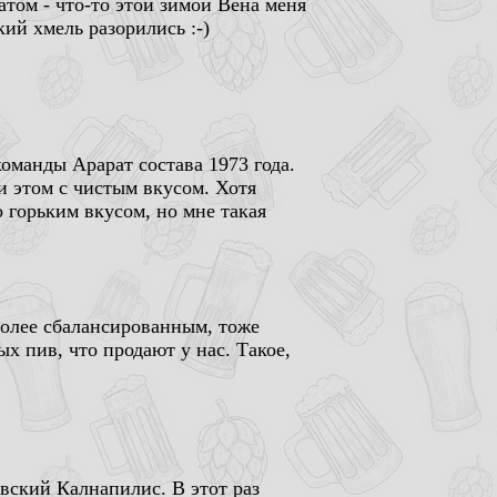
том - что-то этой зимой Вена меня
ий хмель разорились :-)
команды Арарат состава 1973 года.
ри этом с чистым вкусом. Хотя
 горьким вкусом, но мне такая
более сбалансированным, тоже
ых пив, что продают у нас. Такое,
вский Калнапилис. В этот раз