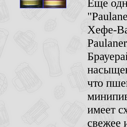
Еще одн
"Paulane
Хефе-Вай
Paulane
Брауера
насыщен
что пше
минипив
имеет с
свежее 