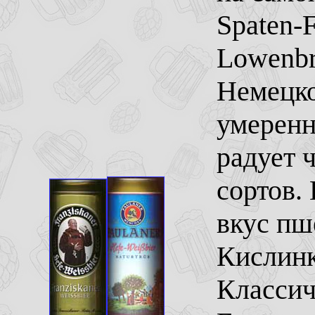
Spaten-
Lowenbr
Немецко
умеренн
радует 
сортов.
вкус пш
Кислинк
Классич