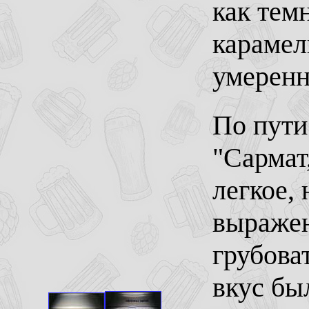
как тем
карамел
умеренн
По пути
"Сармат,
легкое,
выражен
грубова
вкус бы