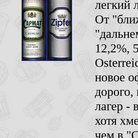
легкий 
От "бли
"дальнем
12,2%, 5
Osterre
новое о
дорого,
лагер -
хотя хм
чем в "