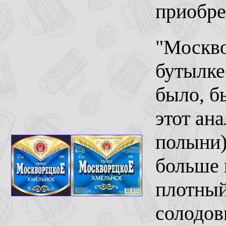
приобре
"Москво
бутылке
было, б
этот ана
полыни)
больше 
плотный
солодов