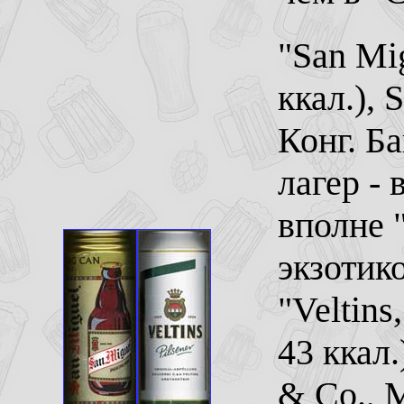
"San Mig
ккал.), 
Конг. Б
лагер -
вполне 
экзотико
"Veltins
43 ккал.
& Co., 