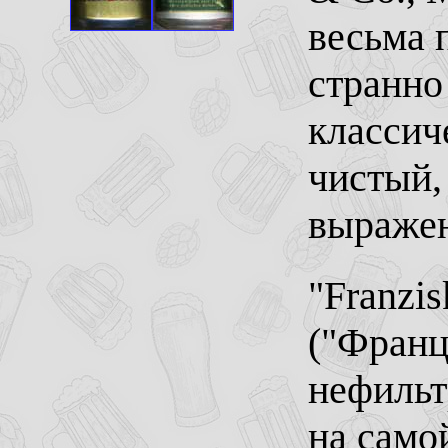
весьма 
странно
классич
чистый,
выражен
"Franzis
("Франц
нефильт
на само