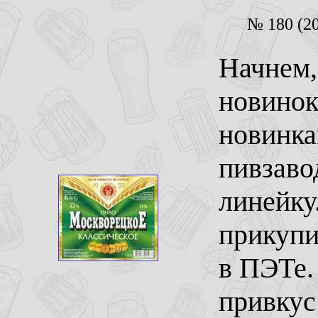
№ 180 (20
Начнем,
новинок
новинка
пивзаво
линейку.
прикупи
в ПЭТе. 
привкус