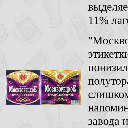
выделяе
11% лаг
"Москво
этикетк
понизил
полутор
слишком
напомин
завода 