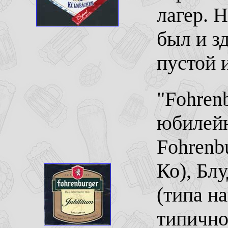
лагер. 
был и зд
пустой 
"Fohren
юбилейн
Fohrenb
Ко), Бл
(типа н
типично