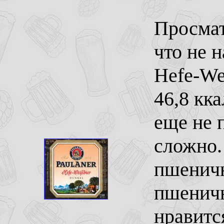
Просмат
что не 
Hefe-Wei
46,8 кк
еще не п
сложно.
пшеничн
пшеничн
нравитс