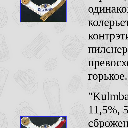
одинако
колерье
контрэт
пилснер
превосх
горькое.
"Kulmba
11,5%, 5
сброжен