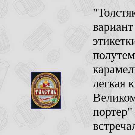
"Толстя
вариант 
этикетк
полутем
карамел
легкая 
Великом
портер" 
встречал