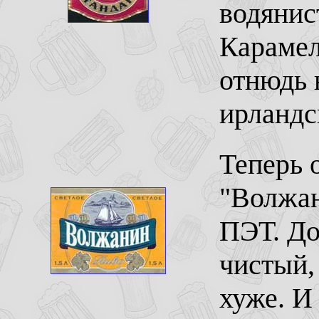
водянист
Карамел
отнюдь 
ирландс
Теперь 
"Волжан
ПЭТ. До
чистый,
хуже. И 