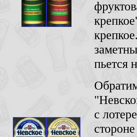
фруктов
крепкое
крепкое
заметны
пьется н
Обратим
"Невско
с лотер
стороне