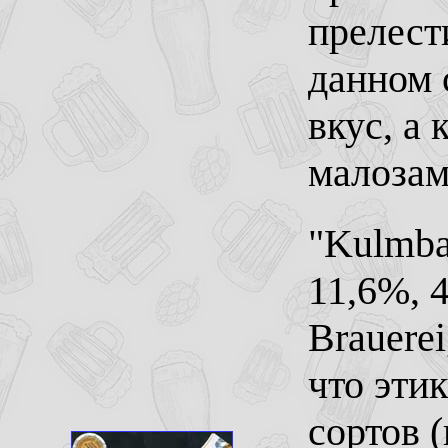
прелест
данном 
вкус, а
малозам
"Kulmba
11,6%, 4
Brauere
что эти
сортов (