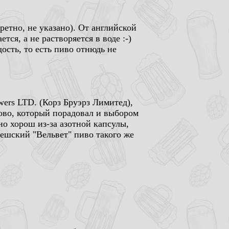
кретно, не указано). От английской
тся, а не растворяется в воде :-)
дость, то есть пиво отнюдь не
ewers LTD. (Корз Бруэрз Лимитед),
ово, который порадовал и выбором
но хорош из-за азотной капсулы,
ешский "Вельвет" пиво такого же