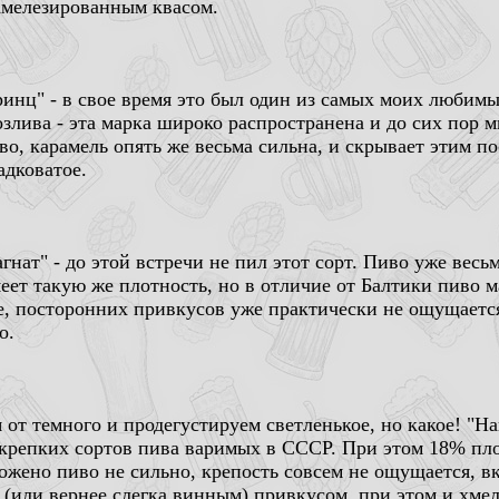
амелезированным квасом.
инц" - в свое время это был один из самых моих любимы
озлива - эта марка широко распространена и до сих пор 
во, карамель опять же весьма сильна, и скрывает этим 
адковатое.
гнат" - до этой встречи не пил этот сорт. Пиво уже весь
еет такую же плотность, но в отличие от Балтики пиво 
е, посторонних привкусов уже практически не ощущаетс
о.
 от темного и продегустируем светленькое, но какое! "На
крепких сортов пива варимых в СССР. При этом 18% пло
рожено пиво не сильно, крепость совсем не ощущается, в
(или вернее слегка винным) привкусом, при этом и хмел