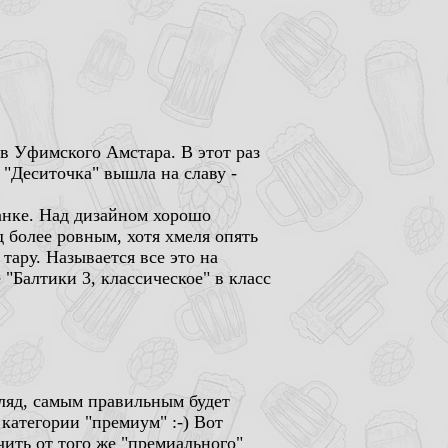
в Уфимского Амстара. В этот раз
 "Деситочка" вышла на славу -
анке. Над дизайном хорошо
д более ровным, хотя хмеля опять
тару. Называется все это на
"Балтики 3, классическое" в класс
гляд, самым правильным будет
 категории "премиум" :-) Вот
чить от того же "премиального"