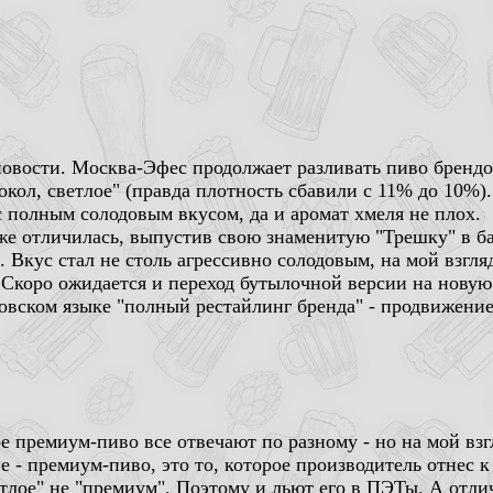
овости. Москва-Эфес продолжает разливать пиво брендо
окол, светлое" (правда плотность сбавили с 11% до 10%).
 с полным солодовым вкусом, да и аромат хмеля не плох.
же отличилась, выпустив свою знаменитую "Трешку" в б
. Вкус стал не столь агрессивно солодовым, на мой взгля
. Скоро ожидается и переход бутылочной версии на новую 
овском языке "полный рестайлинг бренда" - продвижение 
ое премиум-пиво все отвечают по разному - но на мой вз
е - премиум-пиво, это то, которое производитель отнес к
етлое" не "премиум". Поэтому и льют его в ПЭТы. А отли