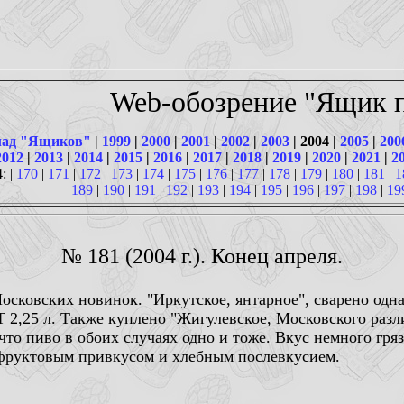
Web-обозрение "Ящик п
ад "Ящиков"
|
1999
|
2000
|
2001
|
2002
|
2003
| 2004 |
2005
|
200
2012
|
2013
|
2014
|
2015
|
2016
|
2017
|
2018
|
2019
|
2020
|
2021
|
2
: |
170
|
171
|
172
|
173
|
174
|
175
|
176
|
177
|
178
|
179
|
180
|
181
|
1
189
|
190
|
191
|
192
|
193
|
194
|
195
|
196
|
197
|
198
|
19
№ 181 (2004 г.). Конец апреля.
осковских новинок. "Иркутское, янтарное", сварено од
Т 2,25 л. Также куплено "Жигулевское, Московского разл
 что пиво в обоих случаях одно и тоже. Вкус немного гря
фруктовым привкусом и хлебным послевкусием.