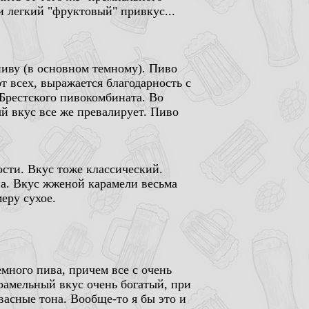
и легкий "фруктовый" привкус...
пиву (в основном темному). Пиво
от всех, выражается благодарность с
 Брестского пивокомбината. Во
ый вкус все же превалирует. Пиво
сти. Вкус тоже классический.
на. Вкус жженой карамели весьма
еру сухое.
много пива, причем все с очень
арамельный вкус очень богатый, при
васные тона. Вообще-то я бы это и