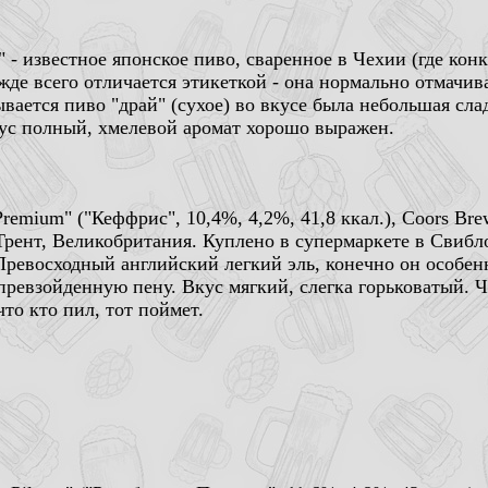
" - известное японское пиво, сваренное в Чехии (где кон
де всего отличается этикеткой - она нормально отмачивае
ывается пиво "драй" (сухое) во вкусе была небольшая сла
кус полный, хмелевой аромат хорошо выражен.
 Premium" ("Кеффрис", 10,4%, 4,2%, 41,8 ккал.), Coors Br
Трент, Великобритания. Куплено в супермаркете в Свибл
Превосходный английский легкий эль, конечно он особен
ревзойденную пену. Вкус мягкий, слегка горьковатый. Ч
что кто пил, тот поймет.