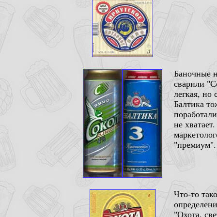
Баночные н
сварили "С
легкая, но
Балтика то
поработали
не хватает
маркетолог
"премиум".
Что-то так
определени
"Охота, св