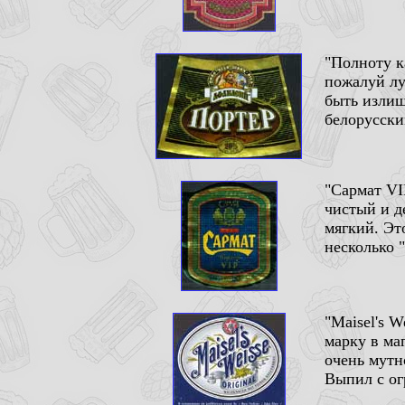
"Полноту к
пожалуй лу
быть излиш
белорусски
"Сармат VI
чистый и д
мягкий. Эт
несколько "
"Maisel's W
марку в ма
очень мутн
Выпил с ог