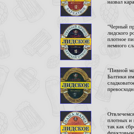
назвал кар
"Черный пр
лидского р
плотное пи
немного сл
"Пивной ма
Балтики им
сладковато
превосходн
Отвлечемся
плотных и 
так как сб
фруктовым 