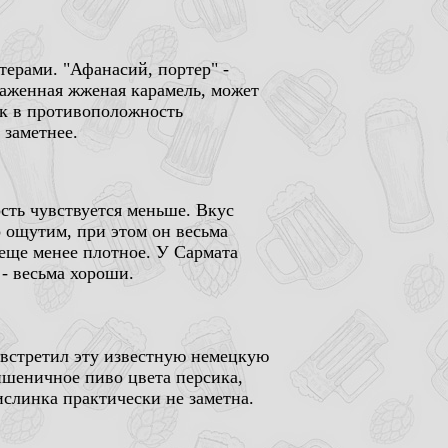
ерами. "Афанасий, портер" -
аженная жженая карамель, может
ак в противоположность
 заметнее.
ость чувствуется меньше. Вкус
 ощутим, при этом он весьма
 еще менее плотное. У Сармата
 - весьма хороши.
ые встретил эту известную немецкую
пшеничное пиво цвета персика,
слинка практически не заметна.