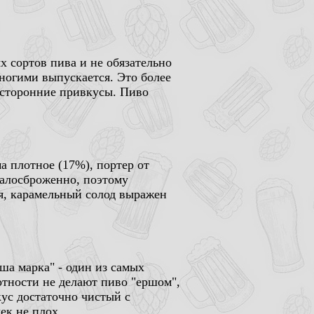
х сортов пива и не обязательно
многими выпускается. Это более
посторонние привкусы. Пиво
ма плотное (17%), портер от
малосброженно, поэтому
я, карамельный солод выражен
ша марка" - один из самых
тности не делают пиво "ершом",
кус достаточно чистый с
ек не плох.