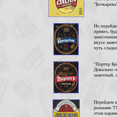
"Бочкарева
Но перейде
привез, бу
занесением
вкусе заме
чуть сладк
"Портер Бр
Довольно ч
заметный, 
Перейдем к
разными ТТ
этом карам