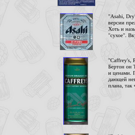
"Asahi, Dry
версии преж
Хоть и наз
"сухое". В
"Caffrey's,
Бертон он 
и ценами. 
дающей неп
плана, так 