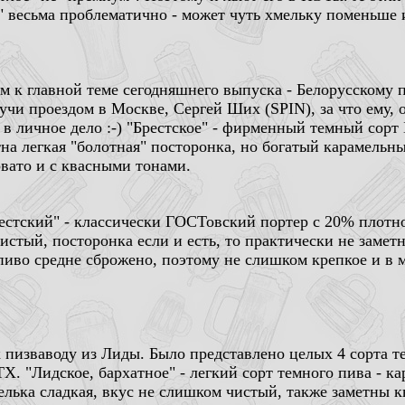
" весьма проблематично - может чуть хмельку поменьше 
м к главной теме сегодняшнего выпуска - Белорусскому 
дучи проездом в Москве, Сергей Ших (SPIN), за что ему, 
 в личное дело :-) "Брестское" - фирменный темный сорт
тна легкая "болотная" посторонка, но богатый карамельн
овато и с квасными тонами.
естский" - классически ГОСТовский портер с 20% плотно
истый, посторонка если и есть, то практически не замет
пиво средне сброжено, поэтому не слишком крепкое и в м
 пизваводу из Лиды. Было представлено целых 4 сорта те
Х. "Лидское, бархатное" - легкий сорт темного пива - к
елька сладкая, вкус не слишком чистый, также заметны к