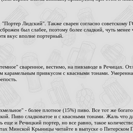
, "Портер Лидский". Также сварен согласно советскому 
- сброжен был слабее, поэтому более сладкий, чуть менее
тя вкус вполне портерный.
 темное" сваренное, вестимо, на пивзаводе в Речицах. О
м карамельным привкусом с квасными тонами. Умеренна
репость.
 хмельное" - более плотное (15%) пиво. Все тот же бога
кой. Пиво сладковатое и с квасными тонами. Жаль что д
ь еще и Речицкий портер, но все равно, такое количеств
тах Минской Крыницы читайте в выпуске о Питерском 