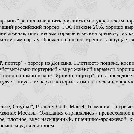
артины" решил завершить российским и украинским порт
чший российский портер. ГОСТовские 20%, хорошо выр
не жженая, пиво весьма горькое и весьма крепкое, так к
м темным сортам сброжено сильнее, крепость ощущается
P, портер" - портер из Донецка. Плотность пониже, креп
ействительно портерный - вкус жженой карамели хорошо
о пиво напомнило мне "Ярпиво, портер", хотя последнее
гуляет" вкус - те варки, которые я пил в последнее время
eisse, Original", Brauerei Gerb. Maisel, Германия. Вперв
газинах Москвы. Ожидания оправдались - превосходное 
ое, плотное, вкус насыщенный, пшенично-дрожжевой, ки
ромным удовольствием.