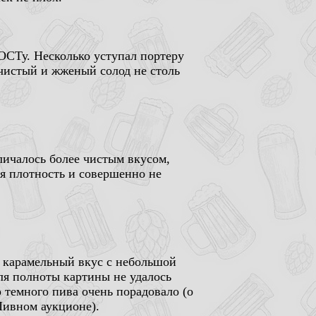
ГОСТу. Несколько уступал портеру
 чистый и жженый солод не столь
тличалось более чистым вкусом,
я плотность и совершенно не
то карамельный вкус с небольшой
ля полноты картины не удалось
о темного пива очень порадовало (о
Пивном аукционе).