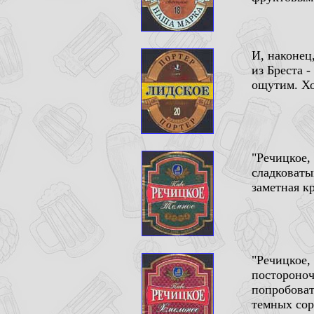
И, наконец
из Бреста 
ощутим. Хо
"Речицкое,
сладковаты
заметная к
"Речицкое,
постороноч
попробоват
темных сор