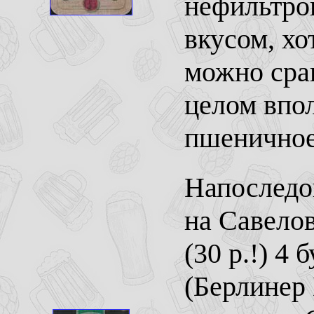
нефильтро
вкусом, хо
можно сра
целом впо
пшеничное
Напоследо
на Савелов
(30 р.!) 4 
(Берлинер 