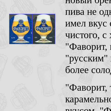
пива не од
имел вкус 
чистого, 
"Фаворит,
"русским"
более сол
"Фаворит, 
карамельно
вкусом. "Ф