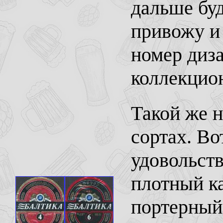
дальше бу
привожу и 
номер диза
коллекцио
Такой же 
сортах. Во
удовольств
плотный к
портерный,