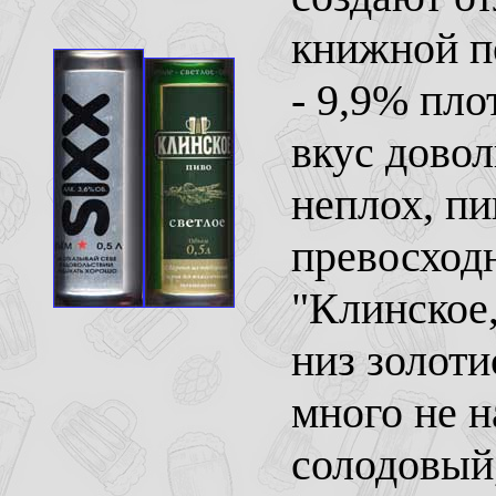
книжной п
- 9,9% пло
вкус довол
неплох, пи
превосходн
"Клинское,
низ золоти
много не 
солодовый