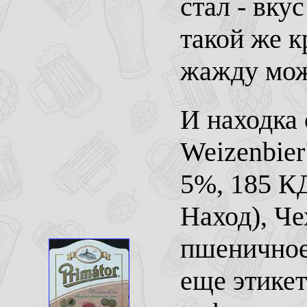
стал - вку
такой же к
жажду можн
И находка 
Weizenbier
5%, 185 КД
Наход), Че
пшеничное
еще этикет