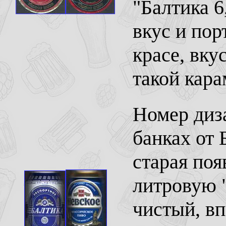
"Балтика 6
вкус и пор
красе, вку
такой кара
Номер диза
банках от 
старая поя
литровую "
чистый, вп