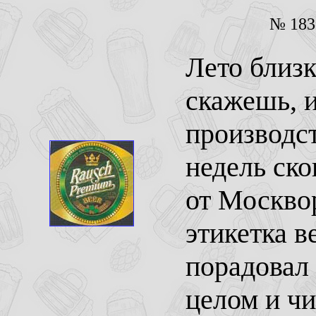
№ 183 
Лето близк
скажешь, 
производст
недель ско
от Москвор
этикетка в
порадовал 
целом и ч