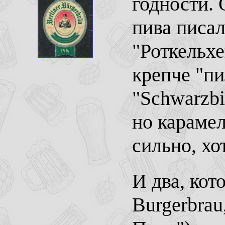
годности. 
пива писал
"Роткельхе
крепче "пи
"Schwarzbi
но караме
сильно, хо
И два, кот
Burgerbrau