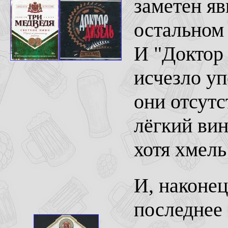
заметен яв
остальном 
И "Доктор 
исчезло уп
они отсутс
лёгкий вин
хотя хмел
И, наконец
последнее