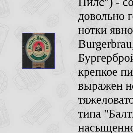
Пилс") - с
довольно г
нотки явно
Burgerbrau
Бургерброй
крепкое пи
выражен не
тяжеловато
типа "Балт
насыщенно