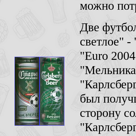
можно пот
Две футбо
светлое" -
"Euro 2004
"Мельника"
"Карлсберг
был получш
сторону со
"Карлсберг