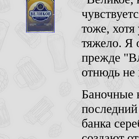
чувствуетс
тоже, хотя
тяжело. Я 
прежде "В
отнюдь не 
Баночные н
последний 
банка сере
создают о