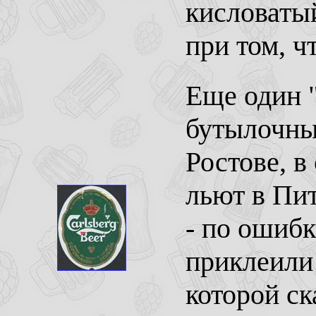
кисловатый
при том, ч
Еще один "
бутылочны
Ростове, в
льют в Пит
- по ошибк
приклеили
которой ск