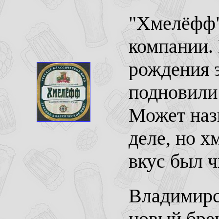
"Хмелёфф"
компании. 
рождения э
подновили 
Может назв
деле, но х
вкус был ч
Владимирс
новый бре