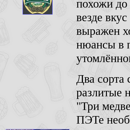
похожи до
везде вкус
выражен х
нюансы в 
утомлённо
Два сорта 
разлитые 
"Три медве
ПЭТе необы