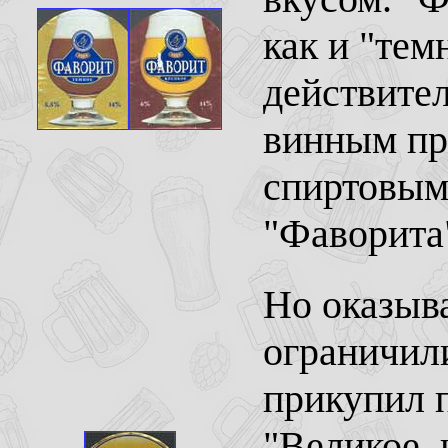
как и "тем
действите
винным пр
спиртовым.
"Фаворита
Но оказыв
ограничил
прикупил п
"Великое, 