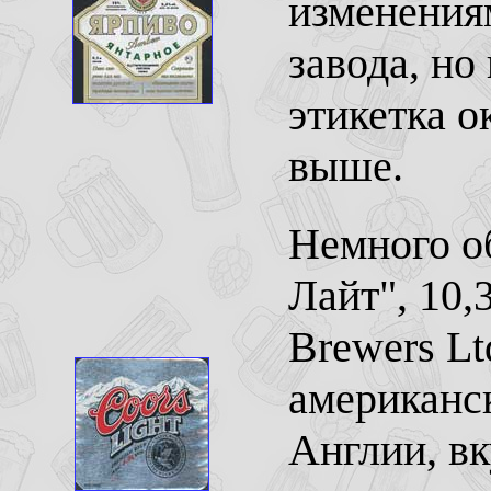
изменениям
завода, но
этикетка о
выше.
Немного об
Лайт", 10,
Brewers Lt
американск
Англии, вк