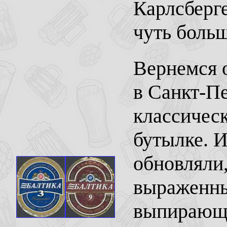
Карлсберге
чуть больш
Вернемся о
в Санкт-Пе
классическ
бутылке. И
обновляли,
выраженны
выпирающи