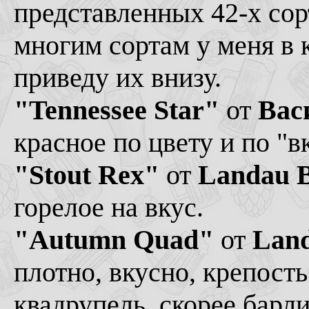
представленных 42-х сорт
многим сортам у меня в 
приведу их внизу.
"Tennessee Star"
от
Вас
красное по цвету и по "в
"Stout Rex"
от
Landau B
горелое на вкус.
"Autumn Quad"
от
Land
плотно, вкусно, крепость
квадрупель, скорее барл