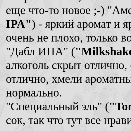
еще что-то новое ;-) "А
IPA"
) - яркий аромат и 
очень не плохо, только в
"Дабл ИПА" (
"Milkshake
алкоголь скрыт отлично,
отлично, хмели ароматны
нормально.
"Специальный эль" (
"To
сок, так что тут все нрав