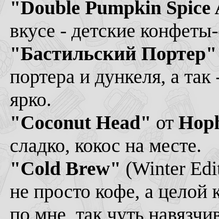
"Double Pumpkin Spice 
вкусе - детские конфеты
"Бастильский Портер"
портера и дункеля, а так
ярко.
"Coconut Head"
от
Hop
сладко, кокос на месте.
"Cold Brew"
(Winter Edi
не просто кофе, а целой
по мне, так чуть навязчи