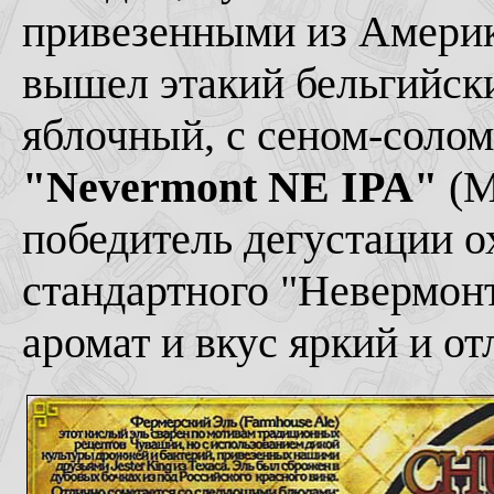
привезенными из Америки
вышел этакий бельгийски
яблочный, с сеном-солом
"Nevermont NE IPA"
(M
победитель дегустации 
стандартного "Невермонта
аромат и вкус яркий и о