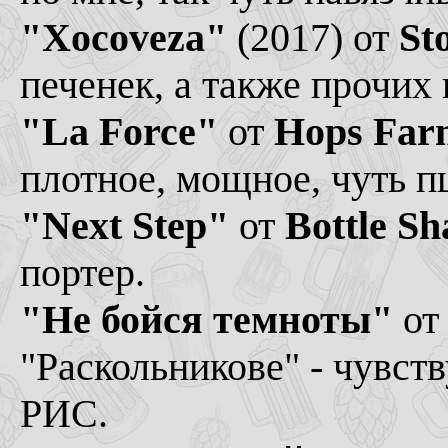
"Xocoveza"
(2017) от
St
печенек, а также прочих 
"La Force"
от
Hops Far
плотное, мощное, чуть 
"Next Step"
от
Bottle Sh
портер.
"Не бойся темноты"
о
"Раскольникове" - чувств
РИС.