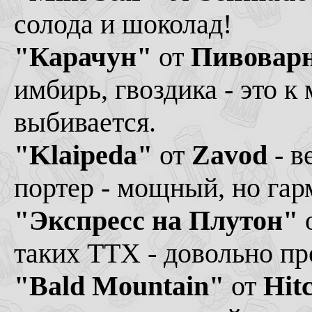
солода и шоколад!
"Карачун"
от
Пивоварн
имбирь, гвоздика - это к 
выбивается.
"Klaipeda"
от
Zavod
- в
портер - мощный, но гар
"Экспресс на Плутон"
таких ТТХ - довольно пр
"Bald Mountain"
от
Hit