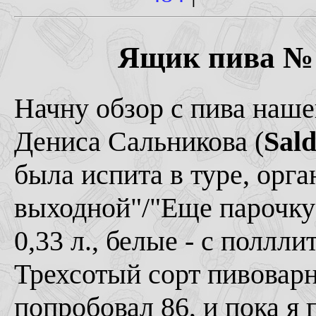
Ящик пива № 4
Начну обзор с пива наше
Дениса Сальникова (
Sald
была испита в туре, орг
выходной"/"Еще парочку"
0,33 л., белые - с полл
Трехсотый сорт пивоварни
попробовал 86, и пока я 