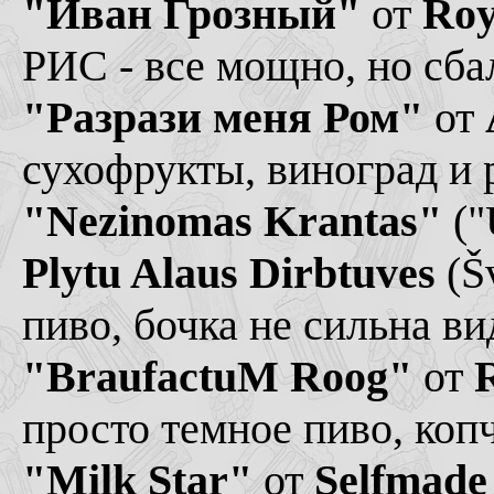
"Иван Грозный"
от
Roy
РИС - все мощно, но сба
"Разрази меня Ром"
от
сухофрукты, виноград и 
"Nezinomas Krantas"
("
Plytu Alaus Dirbtuves
(Šv
пиво, бочка не сильна ви
"BraufactuM Roog"
от
просто темное пиво, копч
"Milk Star"
от
Selfmade