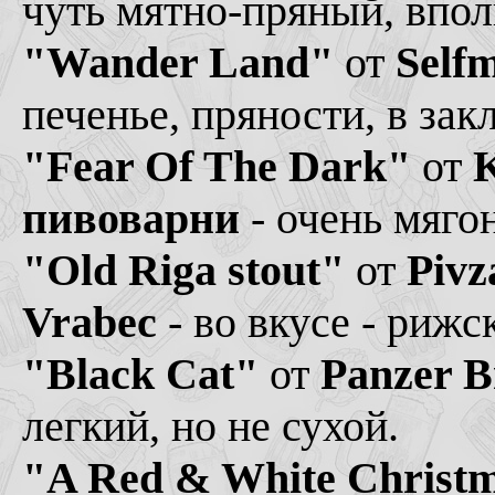
чуть мятно-пряный, впо
"Wander Land"
от
Self
печенье, пряности, в зак
"Fear Of The Dark"
от
K
пивоварни
- очень мягон
"Old Riga stout"
от
Pivz
Vrabec
- во вкусе - рижс
"Black Cat"
от
Panzer B
легкий, но не сухой.
"A Red & White Christ