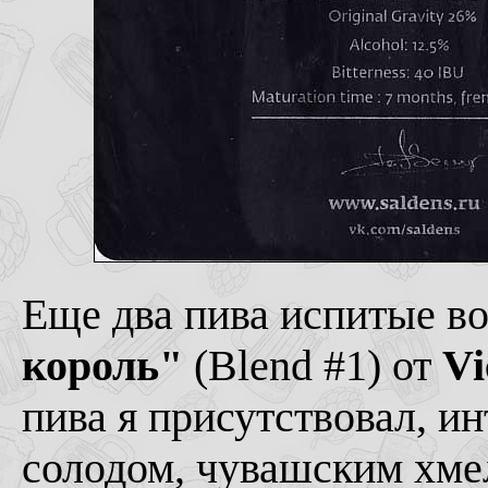
Еще два пива испитые во
король"
(Blend #1) от
Vi
пива я присутствовал, и
солодом, чувашским хм