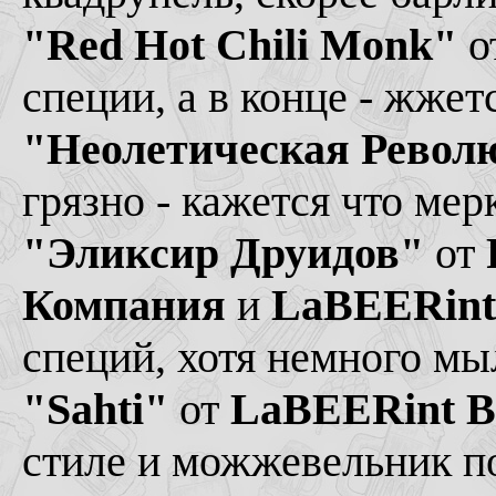
"Red Hot Chili Monk"
о
специи, а в конце - жжет
"Неолетическая Револ
грязно - кажется что мер
"Эликсир Друидов"
от
Компания
и
LaBEERint
специй, хотя немного мы
"Sahti"
от
LaBEERint B
стиле и можжевельник по