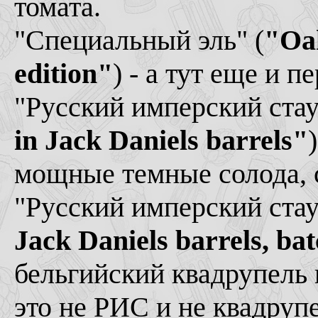
томата.
"Специальный эль" (
"Oak
edition"
) - а тут еще и п
"Русский имперский стау
in Jack Daniels barrels"
мощные темные солода, с
"Русский имперский стау
Jack Daniels barrels, ba
бельгийский квадрупель 
это не РИС и не квадруп