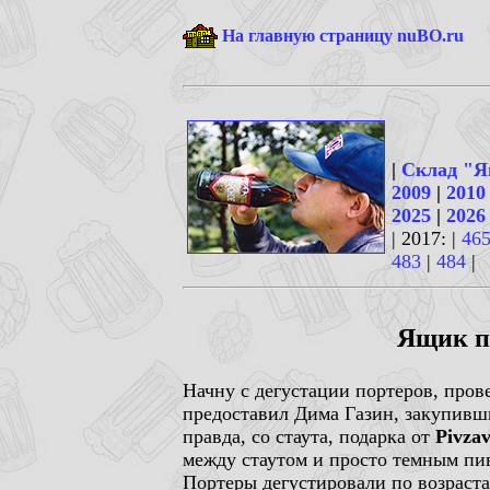
На главную страницу nuBO.ru
|
Склад "Я
2009
|
2010
2025
|
2026
| 2017: |
46
483
|
484
|
Ящик пи
Начну с дегустации портеров, пр
предоставил Дима Газин, закупивши
правда, со стаута, подарка от
Pivza
между стаутом и просто темным пи
Портеры дегустировали по возраста