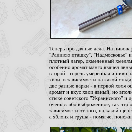
Теперь про дачные дела. На пивов
"Раннюю пташку", "Надмосковье" и
плотный лагер, охмеленный хмелям
особенно аромат манго вышел явный
второй - горечь умеренная и пиво 
хвои, в зависимости на какой стади
две разные варки - в первой хвоя о
аромат и вкус хвои явный, но впол
стыке советского "Украинского" и
очень слабо выброженное, так что 
зависимости от того, на какой щеп
а яблоня и груша - помягче, понеж