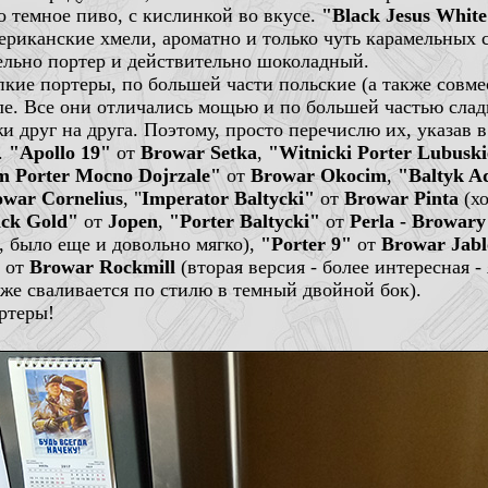
о темное пиво, с кислинкой во вкусе.
"Black Jesus Whit
ериканские хмели, ароматно и только чуть карамельных 
ельно портер и действительно шоколадный.
кие портеры, по большей части польские (а также совме
ле. Все они отличались мощью и по большей частью сладк
и друг на друга. Поэтому, просто перечислю их, указав 
.
"Apollo 19"
от
Browar Setka
,
"Witnicki Porter Lubusk
 Porter Mocno Dojrzale"
от
Browar Okocim
,
"Baltyk Ad
owar Cornelius
, "
Imperator Baltycki"
от
Browar Pinta
(хо
ack Gold"
от
Jopen
,
"Porter Baltycki"
от
Perla - Browary
, было еще и довольно мягко),
"Porter 9"
от
Browar Jab
от
Browar Rockmill
(вторая версия - более интересная 
же сваливается по стилю в темный двойной бок).
ртеры!