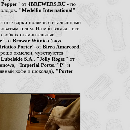
e Pepper"
от
4BREWERS.RU
- по
солодов.
"Medellin International"
стные варки поляков с итальянцами
оватым телом. На мой взгляд - все
в скобках отличительные
ie"
от
Browar Witnica
(вкус
riatico Porter"
от
Birra Amarcord
,
рошо охмелен, чувствуются
 Lubelskie S.A.
,
"Jolly Roger"
от
lonowo
,
"Imperial Porter "P"
и
- явный кофе и шоколад),
"Porter