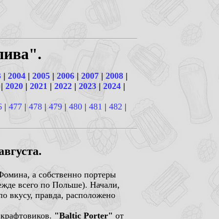
пива".
3
|
2004
|
2005
|
2006
|
2007
|
2008
|
|
2020
|
2021
|
2022
|
2023
|
2024
|
6
|
477
|
478
|
479
|
480
|
481
|
482
|
августа.
омина, а собственно портеры
жде всего по Польше). Начали,
 по вкусу, правда, расположено
х крафтовиков.
"Baltic Porter"
от