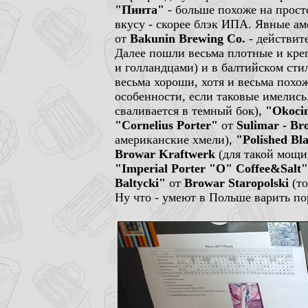
"Пинта"
- больше похоже на прост
вкусу - скорее блэк ИПА. Явные ам
от
Bakunin Brewing Co.
- действит
Далее пошли весьма плотные и креп
и голландцами) и в балтийском сти
весьма хороши, хотя и весьма похож
особенности, если таковые имелись
сваливается в темный бок),
"Okocim
"Cornelius Porter"
от
Sulimar - Br
американские хмели),
"Polished Bl
Browar Kraftwerk
(для такой мощи
"Imperial Porter "O" Coffee&Salt"
Baltycki"
от
Browar Staropolski
(то
Ну что - умеют в Польше варить по