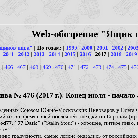
Web-обозрение "Ящик 
щиков пива"
| По годам: |
1999
|
2000
|
2001
|
2002
|
200
|
2011
|
2012
|
2013
|
2014
|
2015
|
2016
| 2017 |
2018
|
2019
|
5
|
466
|
467
|
468
|
469
|
470
|
471
|
472
|
473
|
474
|
475
|
47
ва № 476 (2017 г.). Конец июля - начало 
оведенных Союзом Южно-Московских Пивоваров у Олега Ф
й их во время своей последней поездки по Европам (пре
vod77
.
"77 Dark"
("Stalin Stout") - хорошее, питкое пиво,
вом.
нию градусности, самые легкие оказались от российски