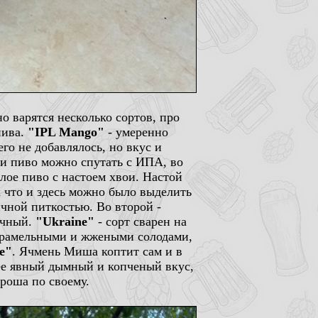
но варятся несколько сортов, про
пива.
"IPL Mango"
- умеренно
о не добавлялось, но вкус и
 и пиво можно спутать с ИПА, во
тлое пиво с настоем хвои. Настой
к что и здесь можно было выделить
ичной питкостью. Во второй -
ычный.
"Ukraine"
- сорт сварен на
карамельными и жжеными солодами,
е"
. Ячмень Миша коптит сам и в
лее явный дымный и копченый вкус,
ороша по своему.