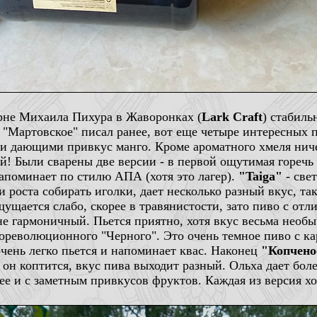
арне Михаила Пихура в Жаворонках (
Lark Craft
) стабиль
 "Мартовское" писал ранее, вот еще четыре интересных 
и дающими привкус манго. Кроме ароматного хмеля ничег
! Были сварены две версии - в первой ощутимая горечь
напоминает по стилю АПА (хотя это лагер).
"Taiga"
- све
и роста собирать иголки, дает несколько разный вкус, та
щущается слабо, скорее в травянистости, зато пиво с отл
не гармоничный. Пьется приятно, хотя вкус весьма необ
 дореволюционного "Черного". Это очень темное пиво с 
очень легко пьется и напоминает квас. Наконец
"Копчено
е он коптится, вкус пива выходит разный. Ольха дает бо
нее и с заметным привкусов фруктов. Каждая из версия х