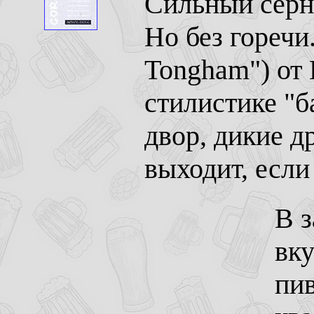
Сильный серн
Но без горечи
Tongham") от 
стилистике "б
двор, дикие д
выходит, если
В з
вку
пив