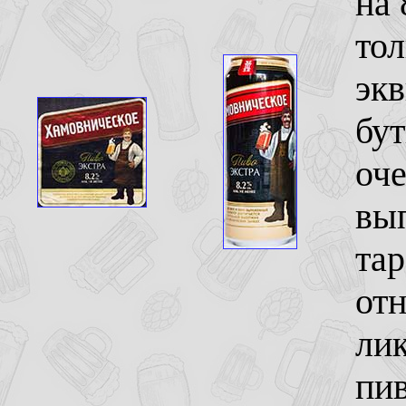
на 
тол
экв
бут
оче
вып
тар
отн
лик
пив