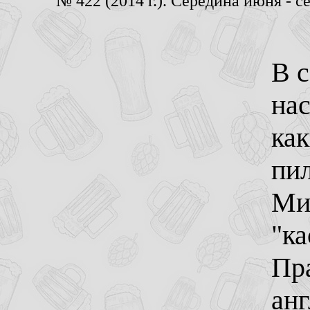
№ 422 (2014 г.). Середина июня - 
В 
нас
ка
пил
Ми
"к
Пр
анг