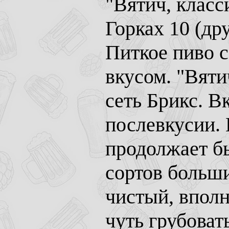
"Вятич, класс
Горках 10 (др
Питкое пиво 
вкусом. "Вяти
сеть Брикс. В
послевкусии. 
продолжает б
сортов больши
чистый, впол
чуть грубоват