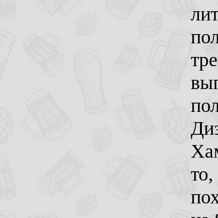
лит
по
тре
вы
пол
Ди
Хам
то,
по