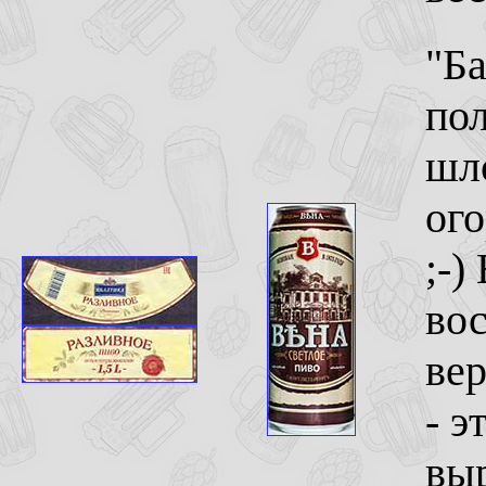
"Ба
по
шло
ого
;-)
вос
вер
- э
вы