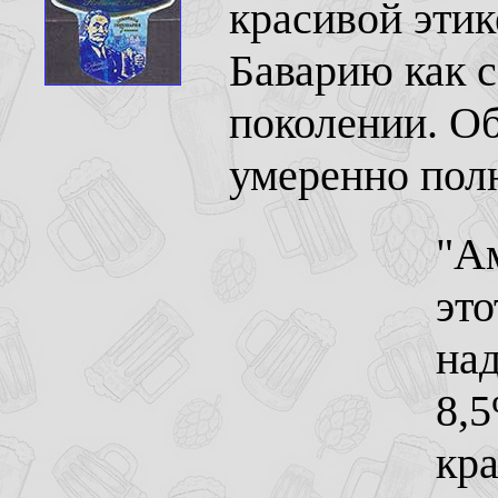
красивой эти
Баварию как 
поколении. Об
умеренно полн
"Ам
это
на
8,5
кра