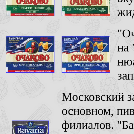
жид
"Оч
на 
ню
зап
Московский за
основном, пи
филиалов. "Ба