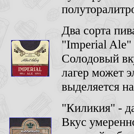
полуторалитр
Два сорта пи
"Imperial Ale"
Солодовый вку
лагер может эл
выделяется на
"Киликия" - д
Вкус умеренно