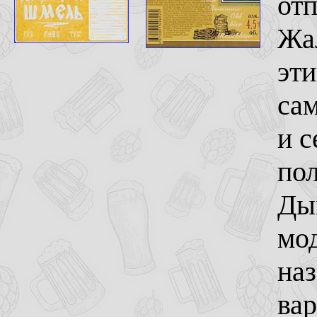
отп
Жал
эти
са
и с
пол
Дым
мод
наз
вар