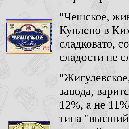
"Чешское, жи
Куплено в Ки
сладковато, с
сладости не с
"Жигулевское,
завода, варит
12%, а не 11%
типа "высший 