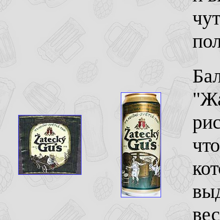
чут
пол
Ба
"Ж
рис
что
ко
выд
ве