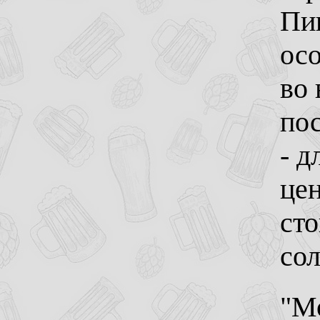
Пив
осо
во 
пос
- д
цен
сто
сол
"М