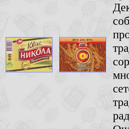
Дек
соб
пр
тра
сор
мн
сет
тр
рад