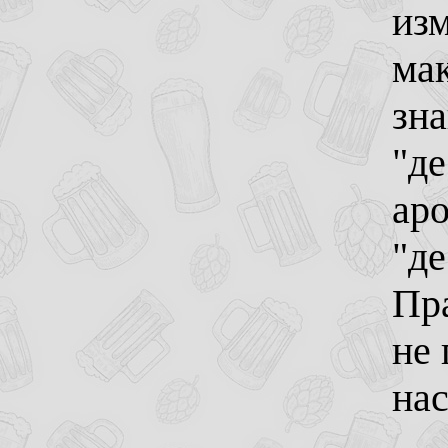
изм
мак
зна
"д
аро
"де
Пра
не 
нас