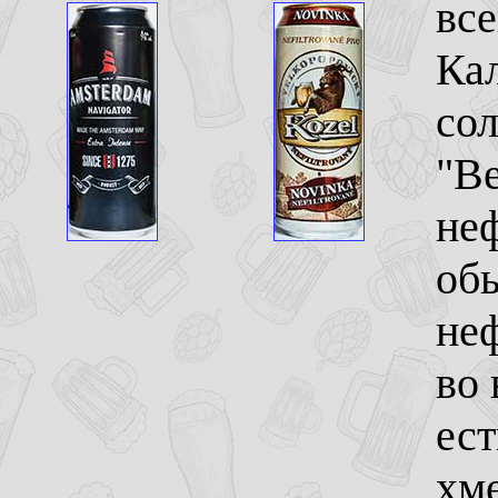
все
Кал
сол
"В
неф
обы
не
во 
ест
хме