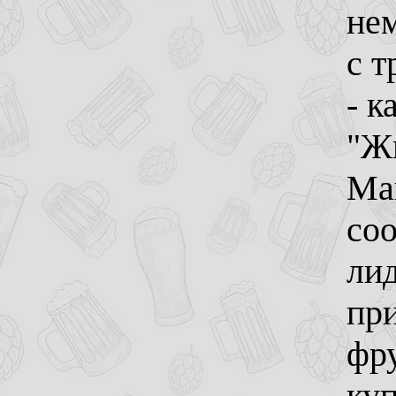
нем
с 
- к
"Жи
Маг
со
лид
пр
фр
ку