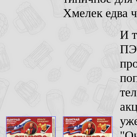
Хмелек едва ч
И т
ПЭТ
про
поп
тел
акц
уже
"Оч