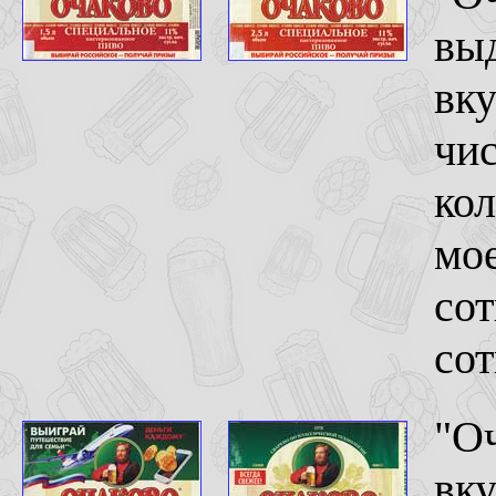
выд
вку
чис
кол
мое
сот
сот
"Оч
вку