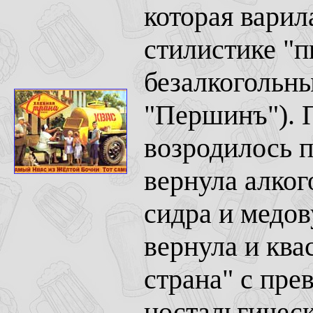
которая варил
стилистике "п
безалкогольны
"Першинъ"). 
возродилось п
вернула алког
сидра и медов
вернула и ква
страна" с пре
ностальгическ