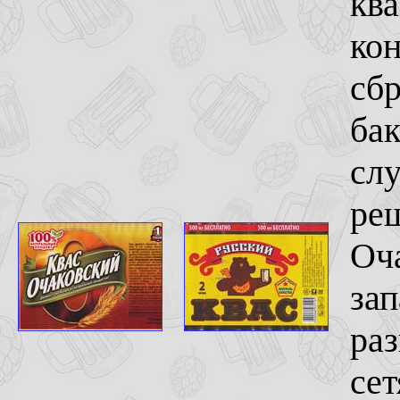
ква
кон
сб
бак
сл
ре
Оча
зап
раз
сет