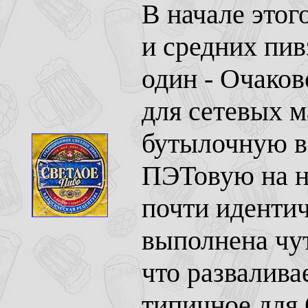
В начале этог
и средних пив
один - Очаково
для сетевых м
бутылочную в
ПЭТовую на н
почти иденти
выполнена чут
что разваливае
типичное для 