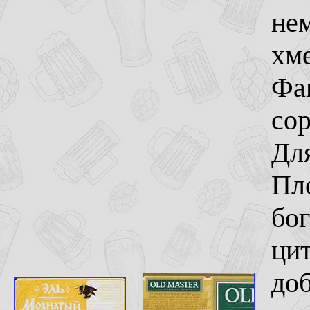
нем
хме
Фа
сор
Дл
Пл
бог
ци
доб