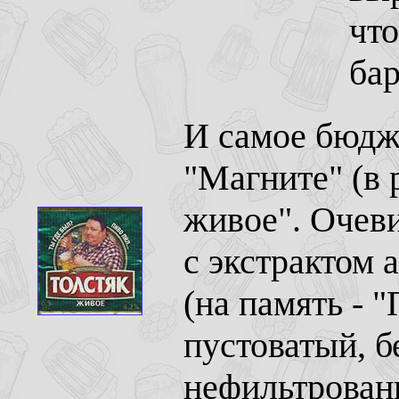
что
бар
И самое бюдж
"Магните" (в р
живое". Очев
с экстрактом 
(на память - 
пустоватый, б
нефильтрованн