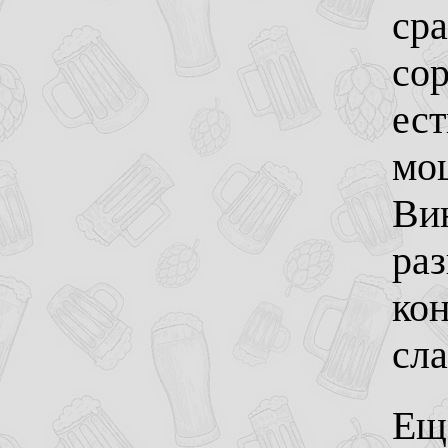
ср
сор
ест
мо
Ви
ра
кон
сл
Ещ