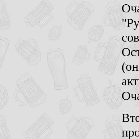
Оч
"Ру
сов
Ос
(он
акт
Оча
Вт
про