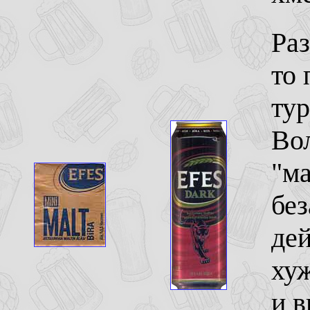
Раз
то 
тур
Вол
"ма
без
дей
хуж
и в