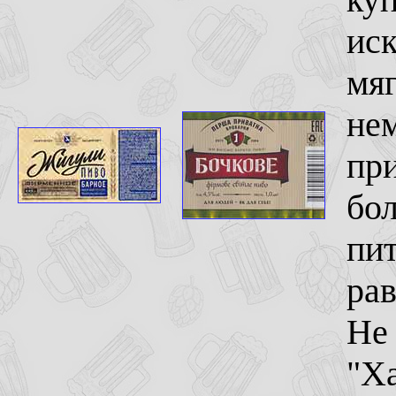
ис
мяг
не
при
бо
пи
ра
Не 
"Ха