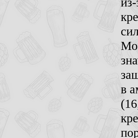
из-
кре
сил
Мо
зна
за
в а
(16
кр
пор