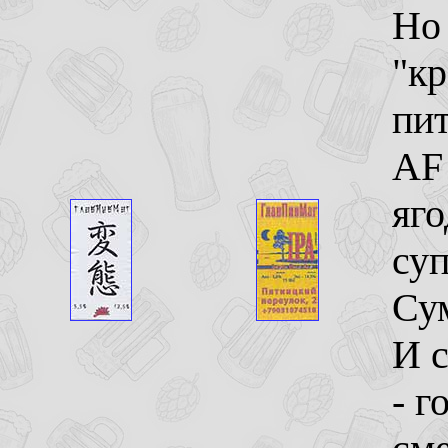
Но
"к
пи
AF
яго
су
Су
И с
- г