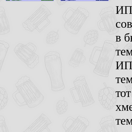
ИПА
сов
в б
тем
ИП
тем
то
хм
тем