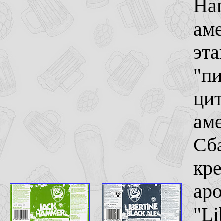
Ham
ам
эт
"п
цит
ам
Сб
кре
аро
"Li