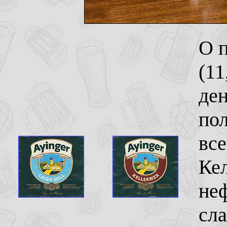
О п
(11
ден
по
все
Кел
не
сл