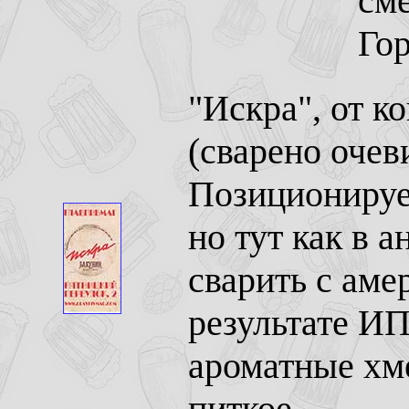
сме
Гор
"Искра", от к
(сварено очев
Позиционирует
но тут как в 
сварить с аме
результате ИП
ароматные хме
питкое.