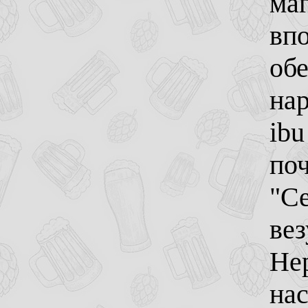
маг
вп
обе
на
ibu
поч
"Се
вез
Не
нас