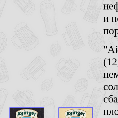
не
и п
по
"А
(12
нем
со
сба
пло