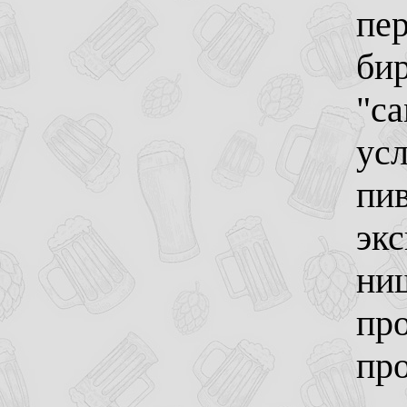
пе
бир
"са
усл
пи
эк
ниш
про
про