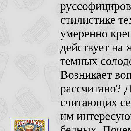
руссофицирова
стилистике те
умеренно креп
действует на 
темных солодо
Возникает воп
рассчитано? 
считающих се
им интересую
бедных. Почем