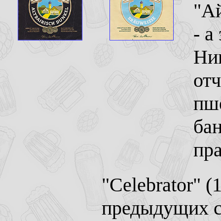
"Ай
- а
Ник
отч
пше
ба
пр
"Celebrator" (
предыдущих с