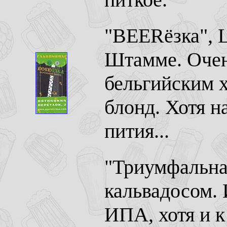
"BEERёзка", L
Штамме. Очен
бельгийским х
блонд. Хотя н
пития...
"Триумфальна
кальвадосом. 
ИПА, хотя и к