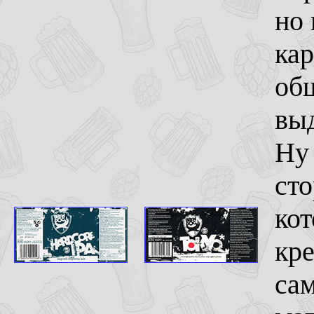
но 
кар
общ
вы
Ну 
сто
кот
кре
сам