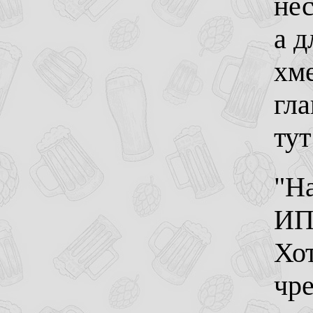
нес
а д
хме
гла
тут
"Ha
ИП
Хот
чр