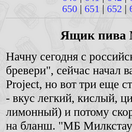
650
|
651
|
652
|
Ящик пива №
Начну сегодня с российс
бревери", сейчас начал 
Project, но вот три еще 
- вкус легкий, кислый, 
лимонный) и потому скор
на бланш. "МБ Милкстаут