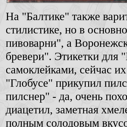
На "Балтике" также вари
стилистике, но в основно
пивоварни", а Воронежс
бревери". Этикетки для 
самоклейками, сейчас их
"Глобусе" прикупил пилс
пилснер" - да, очень пох
диацетил, заметная хмел
полным солодовым вкусо