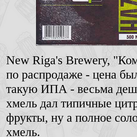
New Riga's Brewery, "Ком
по распродаже - цена был
такую ИПА - весьма деше
хмель дал типичные цит
фрукты, ну а полное сол
хмель.