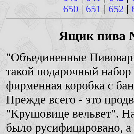
650
|
651
|
652
|
Ящик пива № 
"Объединенные Пивоварн
такой подарочный набор
фирменная коробка с бан
Прежде всего - это прод
"Крушовице вельвет". На
было русифицировано, а 