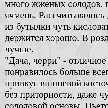
много жженых солодов, 
ячмень. Рассчитывалось 
из бутылки чуть кисловат
держится хорошо. В розл
лучше.
"Дача, черри" - отлично
понравилось больше всег
привкус вишневой косточ
без приторности, даже чу
солодовой основы. Пьетс