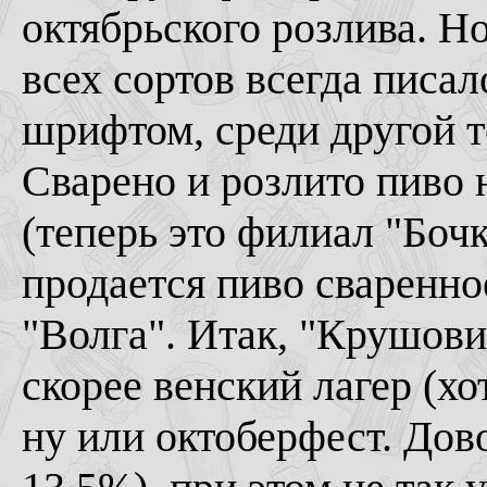
октябрьского розлива. Н
всех сортов всегда писа
шрифтом, среди другой 
Сварено и розлито пиво 
(теперь это филиал "Боч
продается пиво сваренн
"Волга". Итак, "Крушовиц
скорее венский лагер (хо
ну или октоберфест. Дов