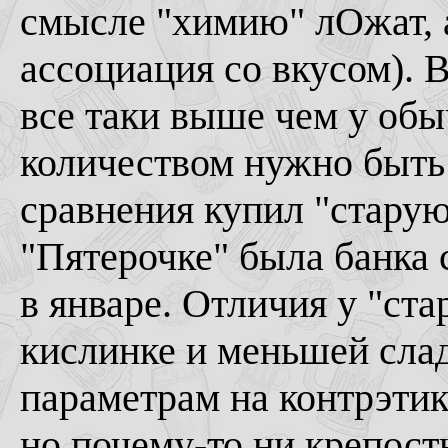
смысле "химию" лОжат, а
ассоциация со вкусом). 
все таки выше чем у обы
количеством нужно быть 
сравнения купил "стару
"Пятерочке" была банка
в январе. Отличия у "ста
кислинке и меньшей слад
параметрам на контрэтик
но почему-то ни крепост