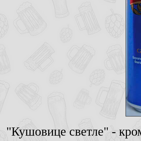
"Кушовице светле" - кро