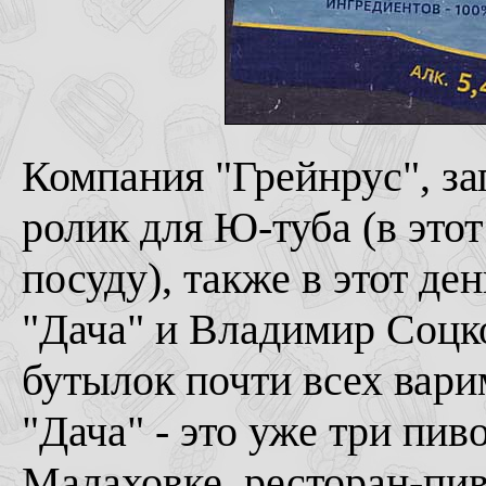
К
омпания "Грейнрус", з
ролик для Ю-туба (в этот
посуду), также в этот де
"Дача" и Владимир Соцк
бутылок почти всех вари
"Дача" - это уже три пив
Малаховке, ресторан-пив