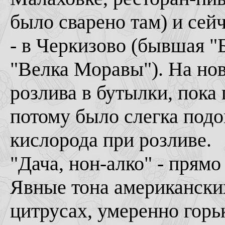
было сварено там) и сей
- в Черкизово (бывшая "
"Велка Моравы"). На нов
розлива в бутылки, пока
потому было слегка подо
кислорода при розливе.
"Дача, нон-алко" - прям
Явные тона американски
цитрусах, умеренно горьк