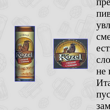
пре
пив
ув
сме
ест
сло
не
Ита
пус
зам