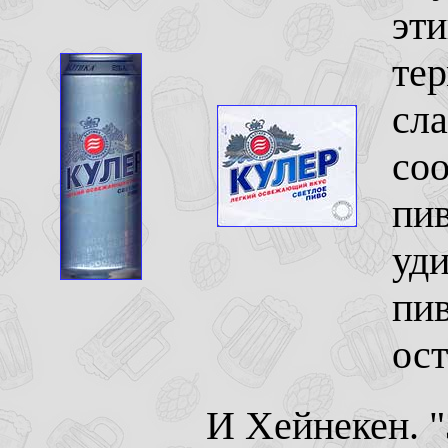
эти
тер
сла
со
пи
уди
пив
ост
И Хейнекен. "