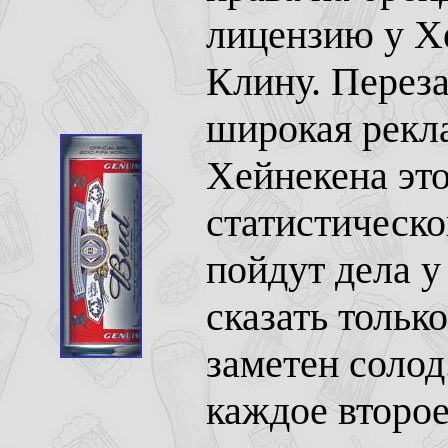
лицензию у Хе
Клину. Переза
широкая рекл
Хейнекена это
статистическ
пойдут дела 
сказать тольк
заметен солод
каждое второе