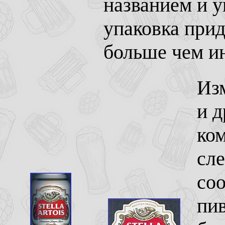
названием и у
упаковка при
больше чем ин
Изм
и д
ком
сле
соо
пив