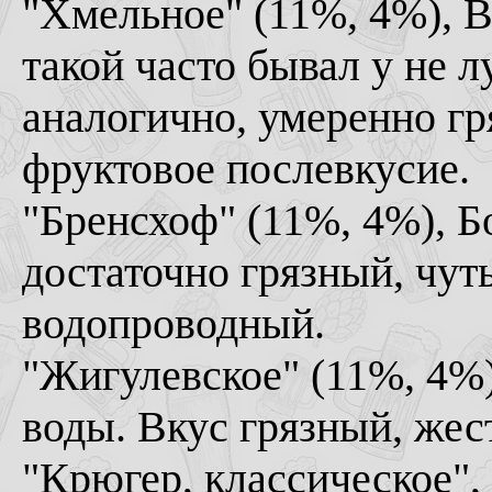
"Хмельное" (11%, 4%), В
такой часто бывал у не л
аналогично, умеренно гр
фруктовое послевкусие.
"Бренсхоф" (11%, 4%), Б
достаточно грязный, чут
водопроводный.
"Жигулевское" (11%, 4%
воды. Вкус грязный, жес
"Крюгер, классическое",