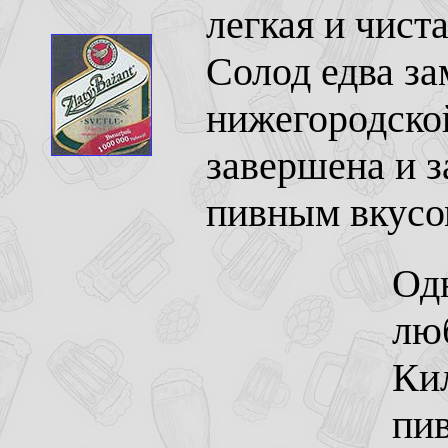
легкая и чист
Солод едва за
нижегородско
завершена и з
пивным вкусо
Одн
люб
Кил
пив