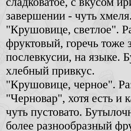
сладковатое, с вкусом ир
завершении - чуть хмеля
"Крушовице, светлое". Р
фруктовый, горечь тоже з
послевкусии, на языке. 
хлебный привкус.
"Крушовице, черное". Ра
"Черновар", хотя есть и 
чуть пустовато. Бутылоч
более разнообразный фр