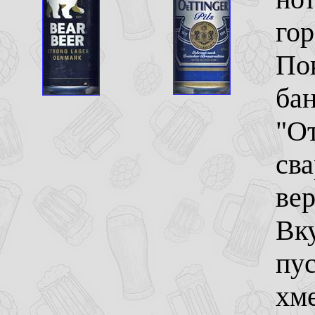
гор
Пок
бан
"От
св
вер
Вк
пус
хме