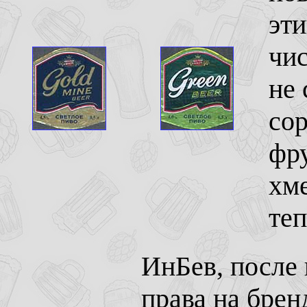
эти
чис
не 
сор
фру
хме
теп
ИнБев, после
права на брен