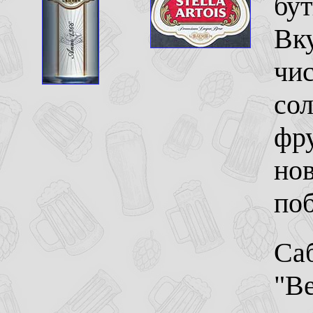
бу
Вку
чис
сол
фр
нов
поб
Саб
"В