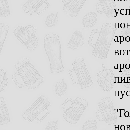
усп
по
ар
вот
аро
пи
пус
"Го
но