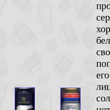
пр
сер
хор
бел
сво
поп
его
лиц
со
нот