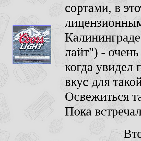
сортами, в эт
лицензионными
Калининграде 
лайт") - очень
когда увидел 
вкус для тако
Освежиться та
Пока встречал
Вто