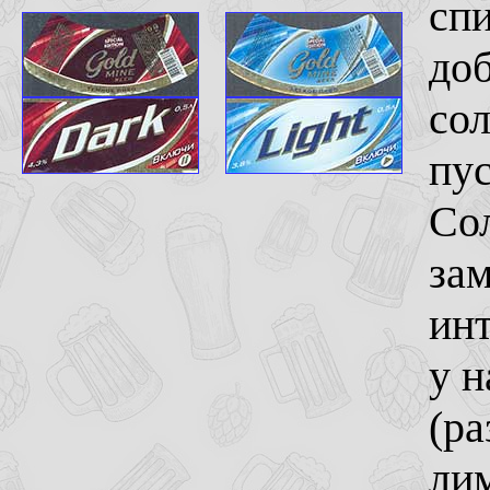
спи
доб
сол
пус
Сол
за
инт
у н
(ра
лим