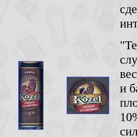
сде
ин
"Те
слу
вес
и б
пло
10
сил