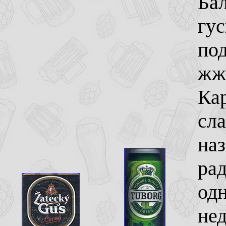
Бал
гус
под
жж
Кар
сла
наз
рад
одн
нед