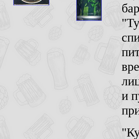
бар
"Ту
спи
пит
вре
ли
и п
пр
"Ку