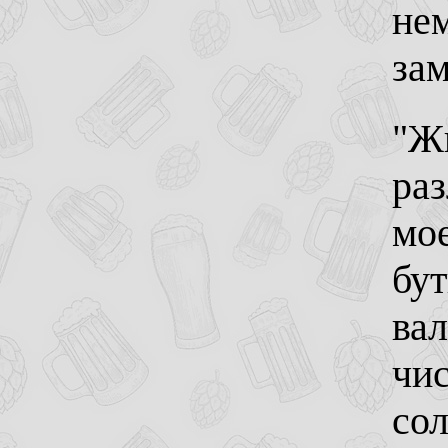
не
зам
"Жи
раз
мое
бут
вал
чи
со