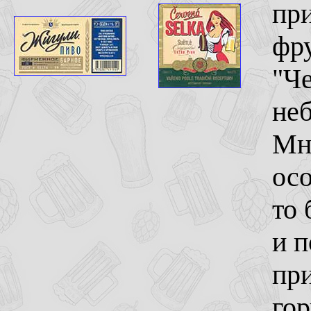
при
фр
"Че
не
Мне
осо
то
и 
при
гор