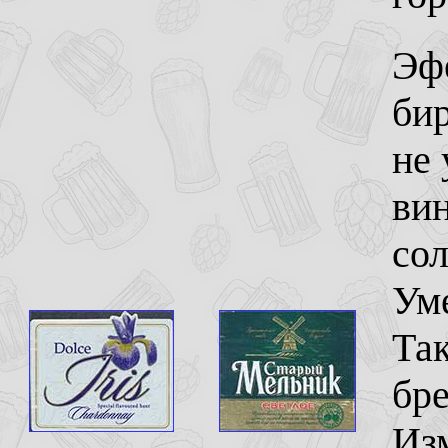
Эфе
бир
не 
ви
сол
Уме
Та
бре
Изм