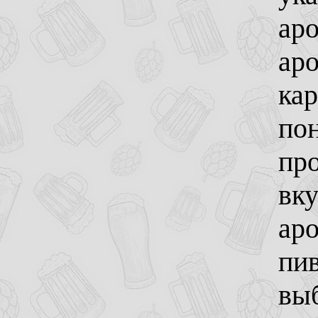
аро
ар
кар
пон
про
вку
аро
пи
выб