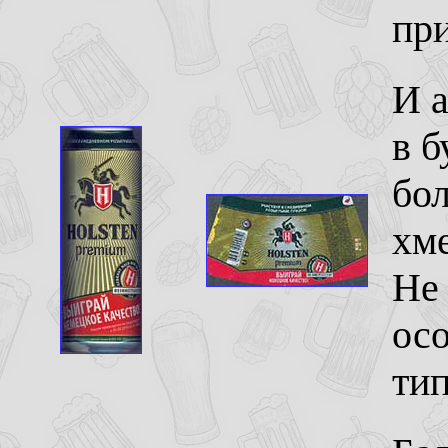
пр
И 
в б
бол
хме
Не
ос
тип