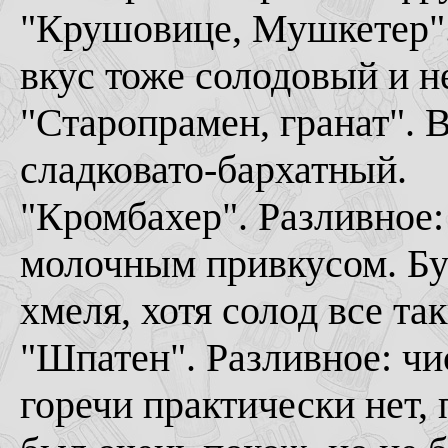
"Крушовице, Мушкетер".
вкус тоже солодовый и н
"Старопрамен, гранат". 
сладковато-бархатный.
"Кромбахер". Разливное:
молочным привкусом. Бут
хмеля, хотя солод все та
"Шпатен". Разливное: чи
горечи практически нет, 