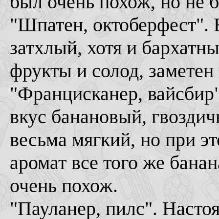
был очень похож, но не 
"Шпатен, октоберфест". 
затхлый, хотя и бархатн
фрукты и солод, заметен
"Францисканер, вайсбир"
вкус банановый, гвозди
весьма мягкий, но при э
аромат все того же бана
очень похож.
"Пауланер, пилс". Насто