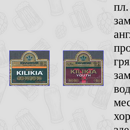
пл.
зам
анг
про
гря
за
вод
мес
хор
зде