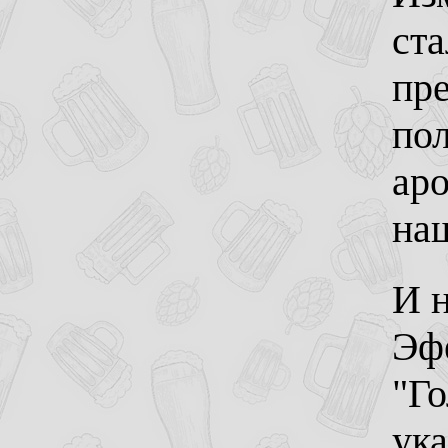
ста
пр
по
аро
наш
И 
Эфе
"Го
ука