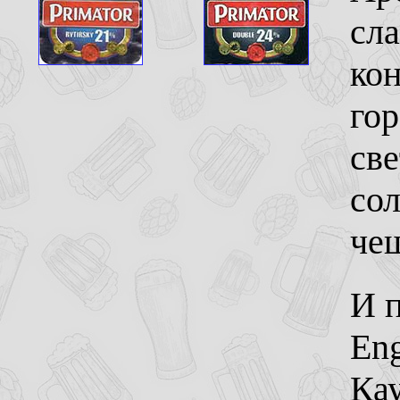
сл
кон
го
све
сол
чеш
И п
Eng
Ка