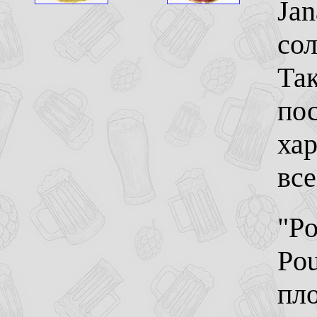
Jan
сол
Так
по
хар
все
"Po
Pou
пло