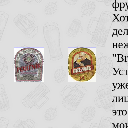
фру
Хот
дел
неж
"Br
Уст
уж
ли
это
мо