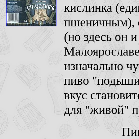
кислинка (еди
пшеничным), 
(но здесь он и
Малоярославе
изначально чу
пиво "подышит
вкус станови
для "живой" 
Пи