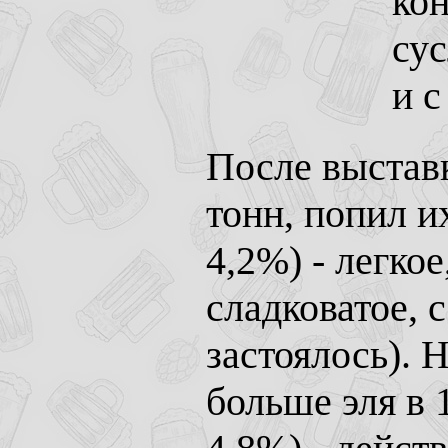
ко
су
и с
После выстав
тонн, попил и
4,2%) - легко
сладковатое, 
застоялось). 
больше эля в 