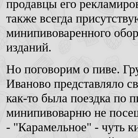
продавцы его рекламиров
также всегда присутству
минипивоваренного обор
изданий.
Но поговорим о пиве. Гр
Иваново представляло св
как-то была поездка по п
минипивоварню не посещ
- "Карамельное" - чуть к