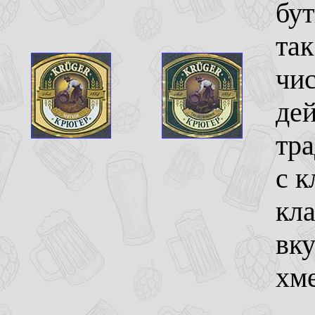
бут
так
чи
дей
тра
с 
кла
вку
хме