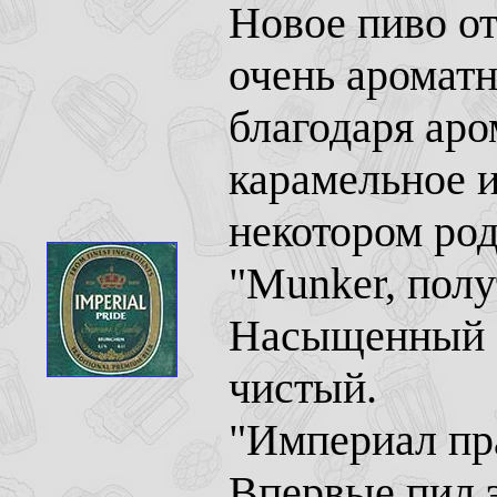
Новое пиво от
очень ароматн
благодаря аро
карамельное и
некотором род
"Munker, полу
Насыщенный 
чистый.
"Империал пр
Впервые пил э