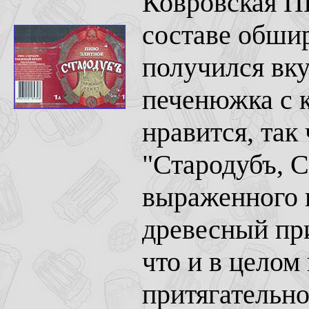
Ковровская ПК
составе обши
получился вку
печенюжка с 
нравится, так
"Стародубъ, С
выраженного в
древесный при
что и в целом
притягательно