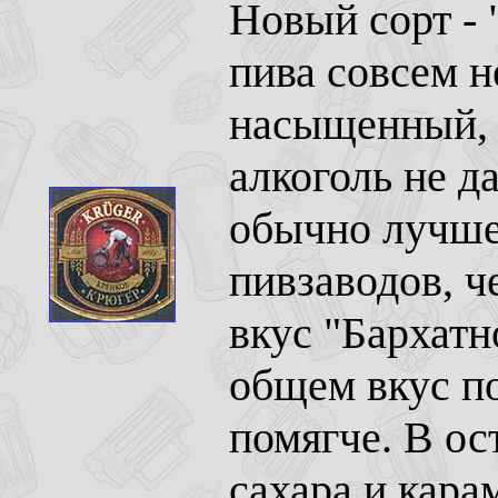
Новый сорт - 
пива совсем н
насыщенный, 
алкоголь не д
обычно лучше
пивзаводов, ч
вкус "Бархатн
общем вкус п
помягче. В о
сахара и кара