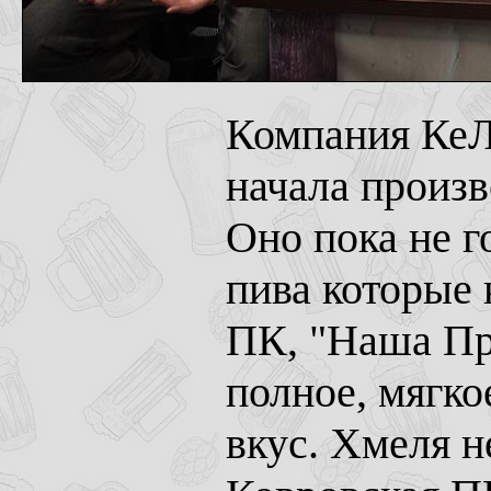
Компания КеЛ
начала произв
Оно пока не г
пива которые 
ПК, "Наша Про
полное, мягк
вкус. Хмеля н