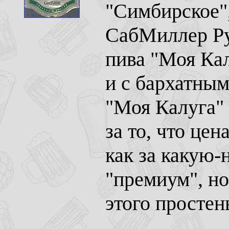
"Симбирское"
СабМиллер Рус
пива "Моя Кал
и с бархатны
"Моя Калуга" 
за то, что це
как за какую-
"премиум", но
этого простен