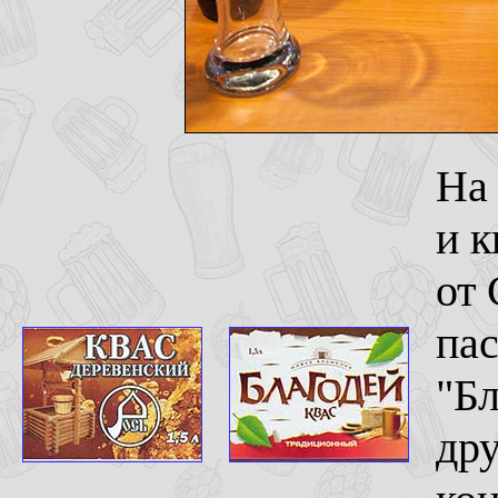
На 
и к
от 
пас
"Бл
дру