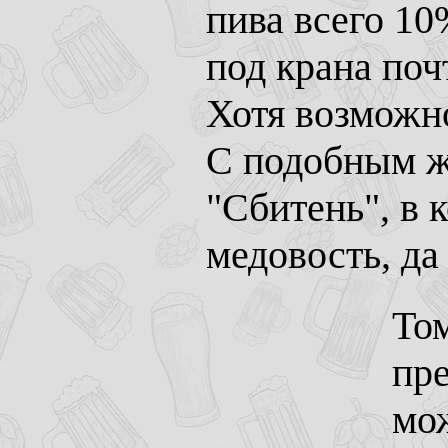
пива всего 10
под крана поч
Хотя возможно
С подобным 
"Сбитень", в 
медовость, да
То
пре
мо