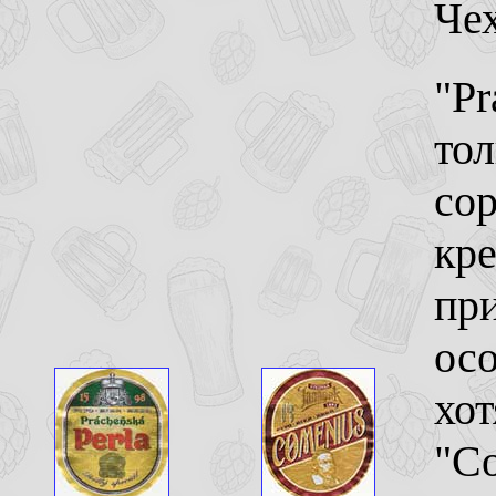
Че
"Pr
тол
сор
кре
при
осо
хот
"Co