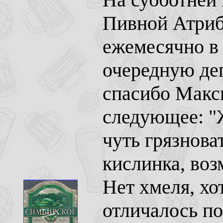
Пивной Атриб
ежемесячно в
очередную де
спасибо Макс
следующее: "Ж
чуть грязнова
кислинка, воз
Нет хмеля, хо
отличалось п