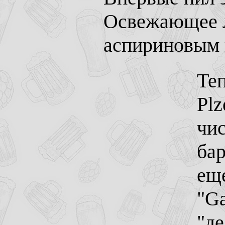
Освежающее л
аспириновым 
Теп
Plz
чис
бар
ещ
"Ga
"де