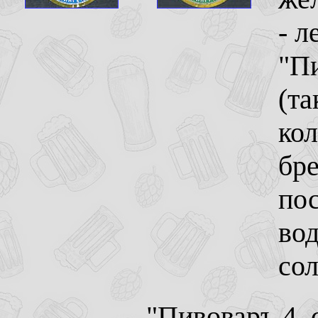
- л
"П
(та
кол
бре
пос
во
сол
"Пивоваръ 4, 