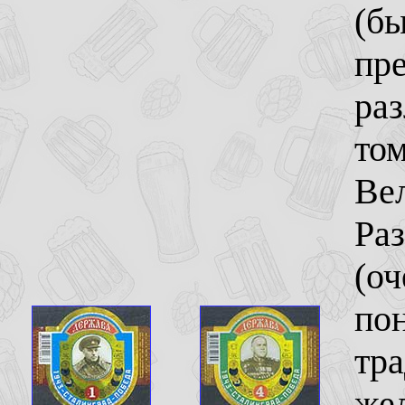
(б
пре
раз
том
Ве
Раз
(оч
пон
тра
жел