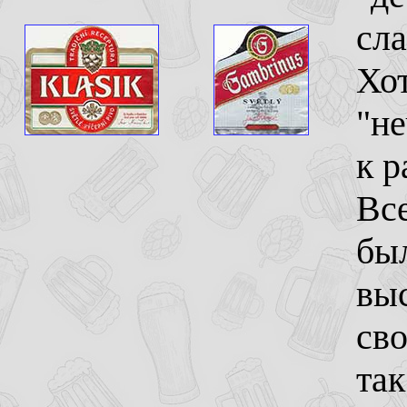
сла
Хот
"не
к р
Вс
был
вы
сво
так