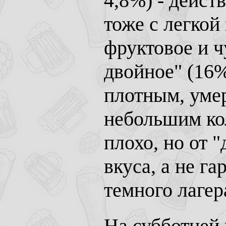
4,8%) - дейст
тоже с легкой
фруктовое и ч
двойное" (16%
плотным, уме
небольшим ко
плохо, но от 
вкуса, а не г
темного лагер
На субботней