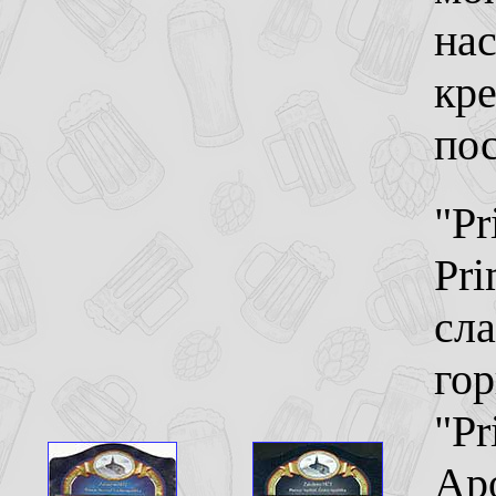
на
кр
по
"Pr
Pri
сла
гор
"Pr
Аро