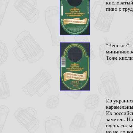
кисловатый
пиво с тру
"Венское" 
минипивова
Тоже кисли
Из украинс
карамельны
Из российск
заметен. На
очень силь
но не до ко