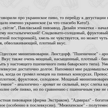
аговорили про украинское пиво, то перейду к дегустации
дало именно украинское (за что спасибо Като!).
, свiтле", Павлiвський пивзавод. Дизайн этикетки - начал
ему ностальгический! Сладковато-солодовый, фруктовый
ятной посторонкой), хмель не чувствуется, но может чуть
ся, обволакивающий, плотный вкус.
 Одесские минипивоварни. Люстдорф. "Пшеничное" - ар
 Вкус также очень мощный, насыщенный, плотный - бан
ыть у настоящего пшеничного пива баварского типа). Ум
слевкусие достаточно долгое. Напомнил мне радомышльск
ва, когда он громил немцев на пивных конкурсах. Превос
 плотное, фруктовое, солодовое. Мощный минипивоварен
Темное" - аналогично - аромат не сильный, вкус слегка 
полне себе пивко, но по сравнению с пшеничным уже не 
астная пивоварня (фирма Экстраком). "Адмирал" - богато
ное (особенно в послевкусии). "Мюнхенское" - полутемно