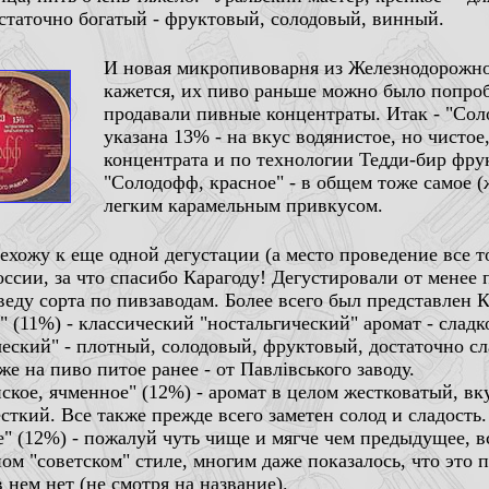
остаточно богатый - фруктовый, солодовый, винный.
И новая микропивоварня из Железнодорожно
кажется, их пиво раньше можно было попробо
продавали пивные концентраты. Итак - "Соло
указана 13% - на вкус водянистое, но чистое
концентрата и по технологии Тедди-бир фру
"Солодофф, красное" - в общем тоже самое (
легким карамельным привкусом.
ехожу к еще одной дегустации (а место проведение все то
ссии, за что спасибо Карагоду! Дегустировали от менее 
иведу сорта по пивзаводам. Более всего был представлен
" (11%) - классический "ностальгический" аромат - слад
ческий" - плотный, солодовый, фруктовый, достаточно сла
е на пиво питое ранее - от Павлiвського заводу.
кое, ячменное" (12%) - аромат в целом жестковатый, вку
сткий. Все также прежде всего заметен солод и сладость.
" (12%) - пожалуй чуть чище и мягче чем предыдущее, вс
ом "советском" стиле, многим даже показалось, что это 
 нем нет (не смотря на название).