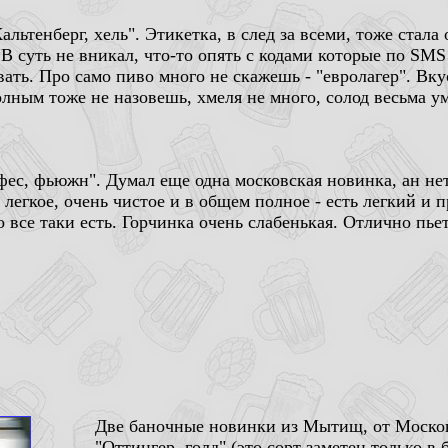
альтенберг, хель". Этикетка, в след за всеми, тоже стала
В суть не вникал, что-то опять с кодами которые по SMS
ать. Про само пиво много не скажешь - "евролагер". Вку
олным тоже не назовешь, хмеля не много, солод весьма у
фес, фьюжн". Думал еще одна московская новинка, ан нет
 легкое, очень чистое и в общем полное - есть легкий и 
 все таки есть. Горчинка очень слабенькая. Отлично пьет
Две баночные новинки из Мытищ, от Моско
"Оттингер, голд" (это сорт заметен только в 