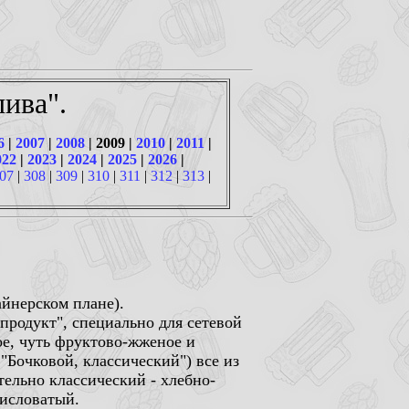
ива".
6
|
2007
|
2008
| 2009 |
2010
|
2011
|
022
|
2023
|
2024
|
2025
|
2026
|
07
|
308
|
309
|
310
|
311
|
312
|
313
|
айнерском плане).
продукт", специально для сетевой
тое, чуть фруктово-жженое и
"Бочковой, классический") все из
тельно классический - хлебно-
кисловатый.