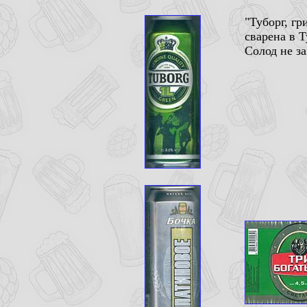
"Туборг, г
сварена в 
Солод не з