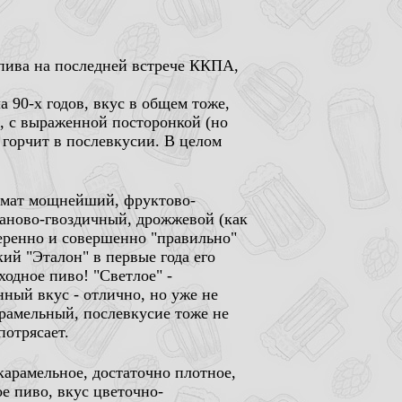
 пива на последней встрече ККПА,
а 90-х годов, вкус в общем тоже,
, с выраженной посторонкой (но
 горчит в послевкусии. В целом
омат мощнейший, фруктово-
аново-гвоздичный, дрожжевой (как
еренно и совершенно "правильно"
ий "Эталон" в первые года его
ходное пиво! "Светлое" -
ный вкус - отлично, но уже не
карамельный, послевкусие тоже не
потрясает.
карамельное, достаточно плотное,
е пиво, вкус цветочно-