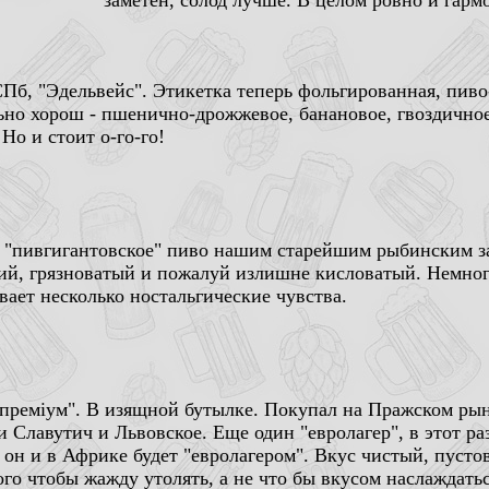
заметен, солод лучше. В целом ровно и гарм
Пб, "Эдельвейс". Этикетка теперь фольгированная, пиво-
ьно хорош - пшенично-дрожжевое, банановое, гвоздичное,
Но и стоит о-го-го!
 "пивгигантовское" пиво нашим старейшим рыбинским за
ий, грязноватый и пожалуй излишне кисловатый. Немного
вает несколько ностальгические чувства.
 премiум". В изящной бутылке. Покупал на Пражском рын
и Славутич и Львовское. Еще один "евролагер", в этот р
 он и в Африке будет "евролагером". Вкус чистый, пусто
ого чтобы жажду утолять, а не что бы вкусом наслаждатьс