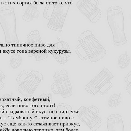
 этих сортах была от того, что
ольно типичное пиво для
и вкусе тона вареной кукурузы.
бархатный, конфетный,
, если пиво того стоит!
ый сладковатый вкус, но спирт уже
... "Гамбринус" - темное пиво с
ус еще как-то сглаживает привкус,
ля 8% довольно терпимо, тем более