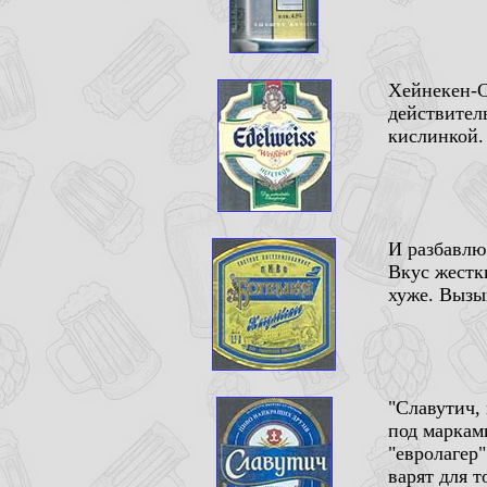
Хейнекен-С
действител
кислинкой. 
И разбавлю
Вкус жестк
хуже. Вызы
"Славутич,
под маркам
"евролагер"
варят для т