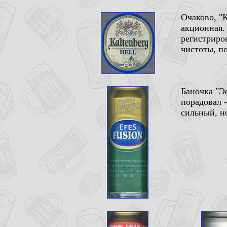
Очаково, "К
акционная. 
регистриров
чистоты, п
Баночка "Э
порадовал -
сильный, но