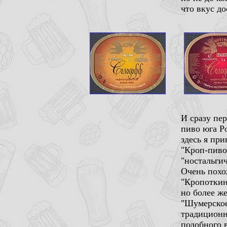
что вкус д
И сразу пер
пиво юга Ро
здесь я пр
"Кроп-пиво
"ностальги
Очень похож
"Кропоткинс
но более же
"Шумерское
традиционн
подобного в