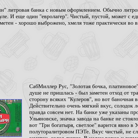
рин" литровая банка с новым оформлением. Обычно литро
Туле. И еще один "евролагер". Чистый, пустой, может с 
аметен - хорошо выброжено, хмеля тоже практически во в
СабМиллер Рус, "Золотая бочка, платиновое"
душе не пришлась - был заметен отход от тр
сторону всяких "Кулеров", но вот баночная в
Действительно очень мягкий вкус, солодок л
правда совсем нет. На банке уже указаны про
Ульяновске, значка завода на банке не стоял
вот "Три богатыря, светлое" варится явно в 
полуторалитровом ПЭТе. Вкус чистый, не с