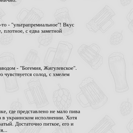
онично.
то - "ультрапремиальное"! Вкус
 плотное, с едва заметной
водом - "Богемия, Жигулевское".
 чувствуется солод, с хмелем
ке, где представлено не мало пива
аз в украинском исполнении. Хотя
ватый. Достаточно питкое, его и
я...