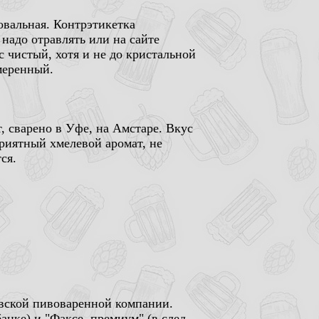
 овальная. Контрэтикетка
 надо отравлять или на сайте
с чистый, хотя и не до кристальной
меренный.
, сварено в Уфе, на Амстаре. Вкус
приятный хмелевой аромат, не
ся.
вской пивоваренной компании.
банке) и "Факсе, премиум" (в след