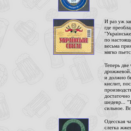
И раз уж з
где преобла
"Украiнське
по настоящ
весьма при
мягко пьет
Теперь две
дрожжевой.
и должно б
кислит, по
производст
достаточно
шедевр... "
сильное. В
Одесская ч
слегка жже