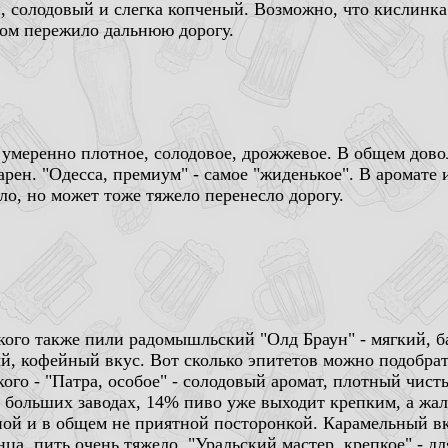
, солодовый и слегка копченый. Возможно, что кислинка в
дом пережило дальнюю дорогу.
- умеренно плотное, солодовое, дрожжевое. В общем дов
рен. "Одесса, премиум" - самое "жиденькое". В аромате 
ло, но может тоже тяжело перенесло дорогу.
кого также пили радомышльский "Олд Браун" - мягкий, 
й, кофейный вкус. Вот сколько эпитетов можно подобрать
ого - "Патра, особое" - солодовый аромат, плотный чист
 больших заводах, 14% пиво уже выходит крепким, а жаль
ной и в общем не приятной посторонкой. Карамельный вк
нца, пить очень тяжело. "Уральский мастер, крепкое" - д