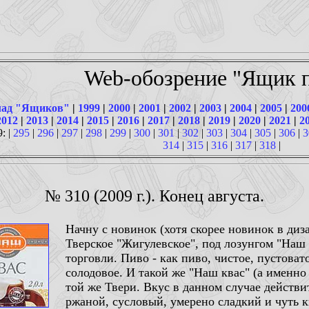
Web-обозрение "Ящик п
ад "Ящиков"
|
1999
|
2000
|
2001
|
2002
|
2003
|
2004
|
2005
|
200
2012
|
2013
|
2014
|
2015
|
2016
|
2017
|
2018
|
2019
|
2020
|
2021
|
2
9: |
295
|
296
|
297
|
298
|
299
|
300
|
301
|
302
|
303
|
304
|
305
|
306
|
3
314
|
315
|
316
|
317
|
318
|
№ 310 (2009 г.). Конец августа.
Начну с новинок (хотя скорее новинок в диз
Тверское "Жигулевское", под лозунгом "Наш 
торговли. Пиво - как пиво, чистое, пустова
солодовое. И такой же "Наш квас" (а именно 
той же Твери. Вкус в данном случае действи
ржаной, сусловый, умерено сладкий и чуть 