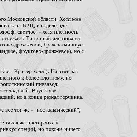
го Московской области. Хотя мне
вать на ВВЦ, в отделе, где
дофф, светлое" - хотя плотность
, освежает. Типичный для пива из
ктово-дрожжевой, бражечный вкус.
жидкое, фруктово-дрожжевое), но с
 же - Крюгер холл!). На этот раз
плотного к более плотному, но
 Кропоткинский пивзавод:
ко-солодовый. Вкус тоже
дкий, но в конце резкая горчинка.
с все тот же - "ностальгический",
е такая же посторонка в
привкус специй, но похоже ничего