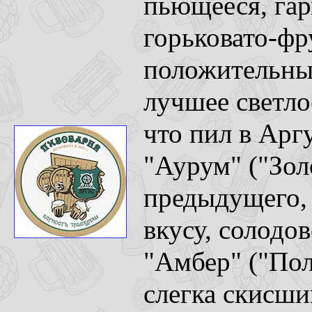
пьющееся, гар
горьковато-фр
положительны
лучшее светло
что пил в Аргу
"Аурум" ("Зол
предыдущего, 
вкусу, солодов
"Амбер" ("Пол
слегка скисши