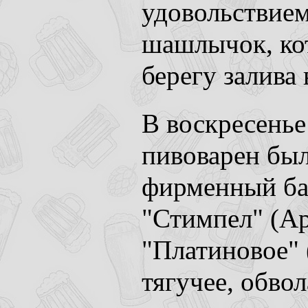
удовольствием
шашлычок, ко
берегу залива
В воскресенье
пивоварен был
фирменный ба
"Стимпел" (Ар
"Платиновое" 
тягучее, обво