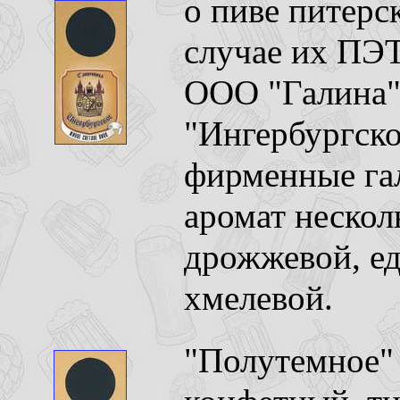
о пиве питерс
случае их ПЭТ
ООО "Галина",
"Ингербургск
фирменные гал
аромат нескол
дрожжевой, ед
хмелевой.
"Полутемное" 