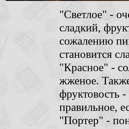
"Светлое" - оч
сладкий, фрук
сожалению пив
становится сл
"Красное" - с
жженое. Также
фруктовость -
правильное, е
"Портер" - по