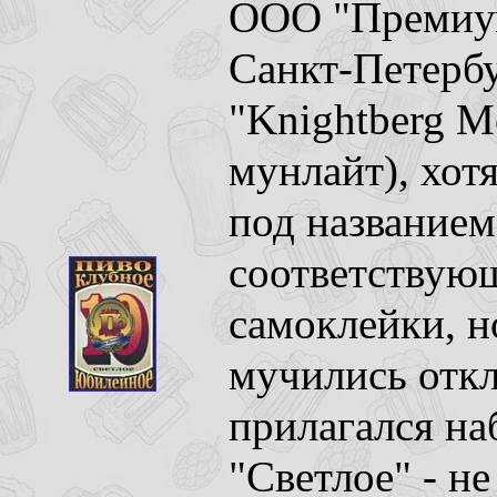
ООО "Премиум
Санкт-Петербу
"Knightberg M
мунлайт), хот
под названием
соответствующ
самоклейки, н
мучились откл
прилагался на
"Светлое" - не