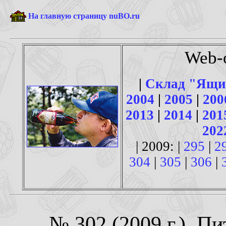
На главную страницу nuBO.ru
Web-
|
Склад "Ящи
2004
|
2005
|
200
2013
|
2014
|
201
202
| 2009: |
295
|
2
304
|
305
|
306
|
№ 302 (2009 г.). П