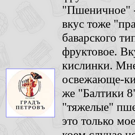
"Пшеничное" -
вкус тоже "пр
баварского ти
фруктовое. Вк
кислинки. Мне
освежающе-кис
же "Балтики 8"
"тяжелые" пше
это только мо
коем случае не