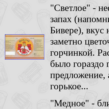
"Светлое" - н
запах (напомн
Бивере), вкус
заметно цвето
горчинкой. Ра
было гораздо 
предложение, 
горькое...
"Медное" - бли