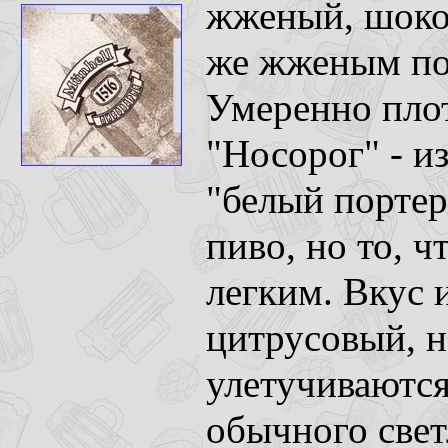
жженый, шоко
же жженым пос
Умеренно плот
"Носорог" - и
"белый портер"
пиво, но то, 
легким. Вкус 
цитрусовый, 
улетучиваются
обычного свет