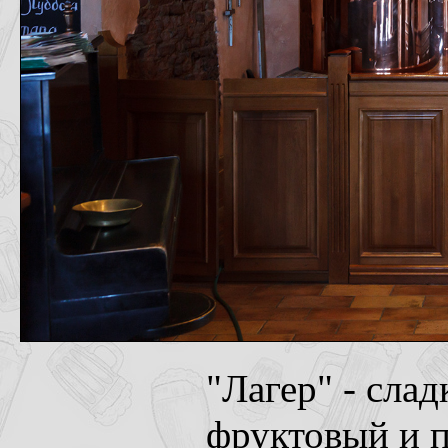
"Лагер" - сла
фруктовый и п