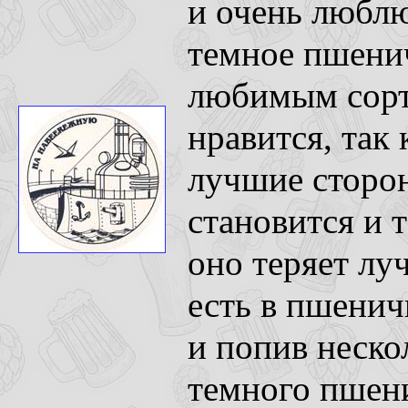
и очень люблю
темное пшени
любимым сорто
нравится, так
лучшие сторон
становится и 
оно теряет лу
есть в пшени
и попив неско
темного пшени