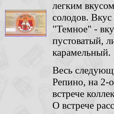
легким вкусом
солодов. Вкус
"Темное" - вк
пустоватый, л
карамельный.
Весь следующ
Репино, на 2-
встрече колле
О встрече рас