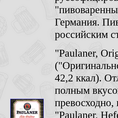
"пивоваренны
Германия. Пи
российским с
"Paulaner, Or
("Оригинальн
42,2 ккал). О
полным вкусо
превосходно, 
"Paulaner, He