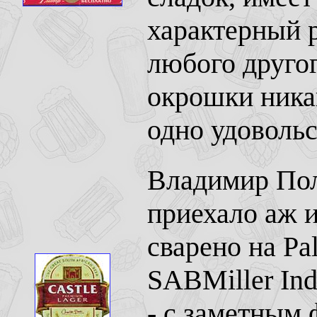
характерный р
любого другог
окрошки никак
одно удовольс
Владимир Пол
приехало аж и
сварено на Pal
SABMiller In
- с заметным