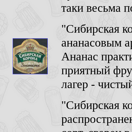
таки весьма п
"Сибирская ко
ананасовым а
Ананас практи
приятный фру
лагер - чисты
"Сибирская ко
распростране