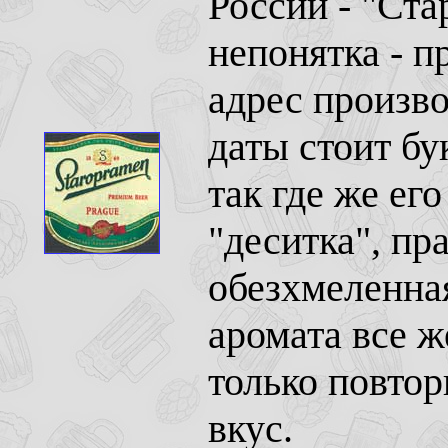
России - "Ста
непонятка - п
адрес произво
даты стоит бу
так где же ег
"деситка", пр
обезхмеленная
аромата все ж
только повтор
вкус.