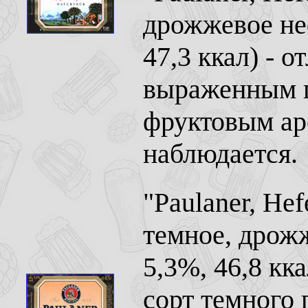
дрожжевое не
47,3 ккал) - 
выраженным 
фруктовым ар
наблюдается.
"Paulaner, He
темное, дрож
5,3%, 46,8 кк
сорт темного