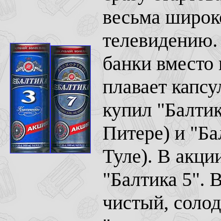
весьма широк
телевидению. 
банки вместо 
плавает капс
купил "Балтик
Питере) и "Ба
Туле). В акци
"Балтика 5". 
чистый, соло