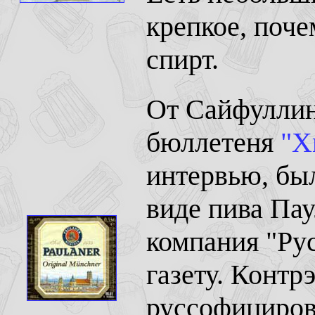
крепкое, поче
спирт.
От Сайфуллин
бюллетеня
"Х
интервью, бы
виде пива Пау
компания "Ру
газету. Контр
руссофициров