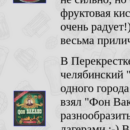
фруктовая кис
очень радует!
весьма прили
В Перекрестк
челябинский "
одного города
взял "Фон Вак
разнообразить
лагерами :-) 