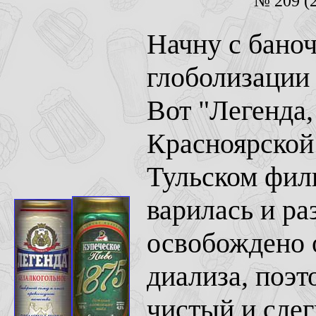
№ 209 (2
Начну с баноч
глоболизации 
Вот "Легенда,
Красноярской 
Тульском фил
варилась и ра
освобождено 
диализа, поэт
чистый и слег