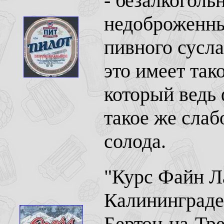
- безалкоголь
недоброженны
пивного сусла
это имеет так
который ведь 
такое же сла
солода.
"Курс Файн Ла
Калининграде 
Бертон-на-Тре