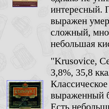
интересный. 
выражен умере
сложный, мно
небольшая ки
"Krusovice, C
3,8%, 35,8 кка
Классическое
выраженный б
Есть небольши