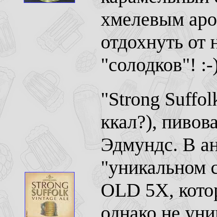
хмелевым аро
отдохнуть от
"солодков"! :-
"Strong Suffol
ккал?), пивов
Эдмундс. В а
"уникальном 
OLD 5X, кото
однако не уни