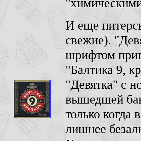
"химическими
И еще питерск
свежие). "Дев
шрифтом прив
"Балтика 9, кр
"Девятка" с н
вышедшей бан
только когда 
лишнее безалк