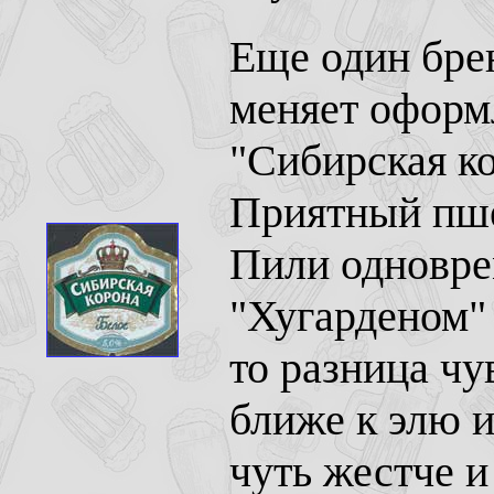
Еще один бре
меняет оформл
"Сибирская ко
Приятный пше
Пили одновре
"Хугарденом" 
то разница чу
ближе к элю и
чуть жестче и