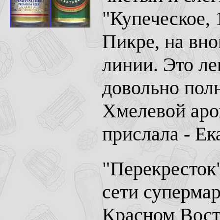
"Купеческое, 
Пикре, на вн
линии. Это ле
довольно пол
Хмелевой аро
прислала - Ек
"Перекресток"
сети супермар
Красном Восто