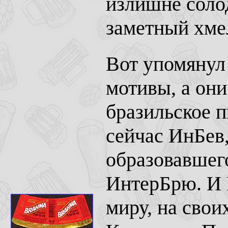
излишне солод
заметный хме
Вот упомянул
мотивы, а они 
бразильское 
сейчас ИнБев,
образовавшег
ИнтерБрю. И 
миру, на своих