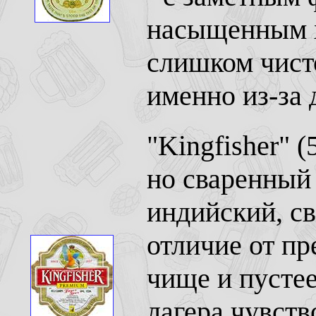
насыщенным 
слишком чисто
именно из-за 
"Kingfisher" (
но сваренный 
индийский, св
отличие от пр
чище и пустее
лагера чувств