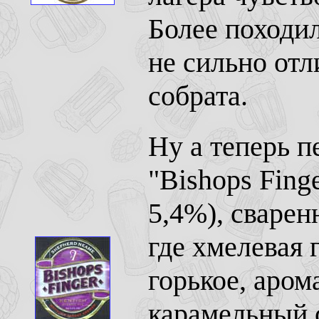
Более походил
не сильно отл
собрата.
Ну а теперь п
"Bishops Finge
5,4%), сварен
где хмелевая
горькое, аром
карамельный 