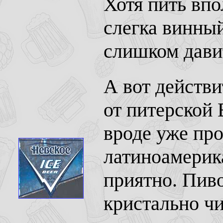
Хотя пить вп
слегка винный
слишком давит
А вот действи
от питерской 
вроде уже про
латиноамерик
приятно. Пиво
кристально ч