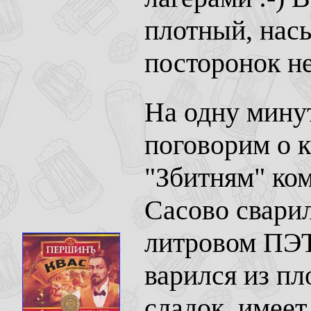
плотный, нас
посторонок не
На одну минут
поговорим о к
"Збитням" ко
Сасово сварил
литровом ПЭТе
варился из пл
сладок, имеет