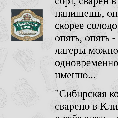
сорт, сварен 
напишешь, опя
скорее солод
опять, опять 
лагеры можно 
одновременно,
именно...
"Сибирская ко
сварено в Кли