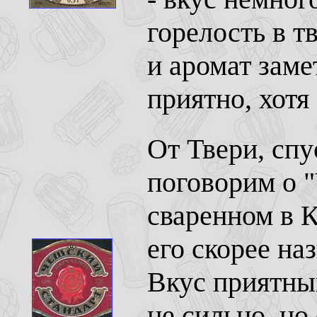
горелость в т
и аромат заме
приятно, хотя
От Твери, спу
поговорим о "
сваренном в К
его скорее на
Вкус приятны
не сильно, но