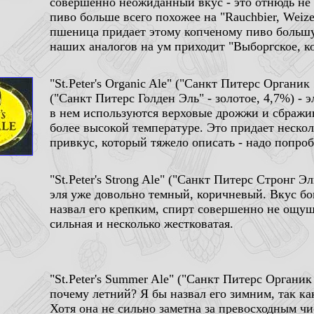
совершенно неожиданный вкус - это отнюдь не
пиво больше всего похожее на "Rauchbier, Weize
пшеница придает этому копченому пиво большую
наших аналогов на ум приходит "Выборгское, к
"St.Peter's Organic Ale" ("Санкт Питерс Органик
("Санкт Питерс Голден Эль" - золотое, 4,7%) - 
в нем используются верховые дрожжи и сбражи
более высокой температуре. Это придает неско
привкус, который тяжело описать - надо попроб
"St.Peter's Strong Ale" ("Санкт Питерс Стронг Эл
эля уже довольно темный, коричневый. Вкус бо
назвал его крепким, спирт совершенно не ощущ
сильная и несколько жестковатая.
"St.Peter's Summer Ale" ("Санкт Питерс Органик
почему летний? Я бы назвал его зимним, так ка
Хотя она не сильно заметна за превосходным ч