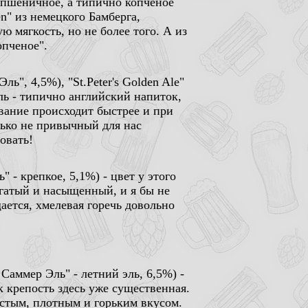
 пшеничное, а типично копченое
n" из немецкого Бамберга,
 мягкость, но не более того. А из
опченое".
 Эль", 4,5%),
"St.Peter's Golden Ale"
эль - типично английский напиток,
вание происходит быстрее и при
лько не привычный для нас
овать!
ь" - крепкое, 5,1%) - цвет у этого
гатый и насыщенный, и я бы не
ается, хмелевая горечь довольно
 Саммер Эль" - летний эль, 6,5%) -
к крепость здесь уже существенная.
истым, плотным и горьким вкусом.