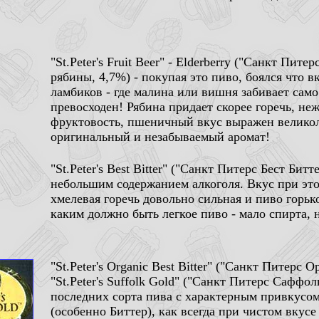
"St.Peter's Fruit Beer" - Elderberry ("Санкт Пи
рябины, 4,7%) - покупая это пиво, боялся что в
ламбиков - где малина или вишня забивает само
превосходен! Рябина придает скорее горечь, не
фруктовость, пшеничный вкус выражен великол
оригинальный и незабываемый аромат!
"St.Peter's Best Bitter" ("Санкт Питерс Бест Битт
небольшим содержанием алкоголя. Вкус при это
хмелевая горечь довольно сильная и пиво горько
каким должно быть легкое пиво - мало спирта, 
"St.Peter's Organic Best Bitter" ("Санкт Питерс 
"St.Peter's Suffolk Gold" ("Санкт Питерс Саффолк
последних сорта пива с характерным привкусом
(особенно Биттер), как всегда при чистом вкус