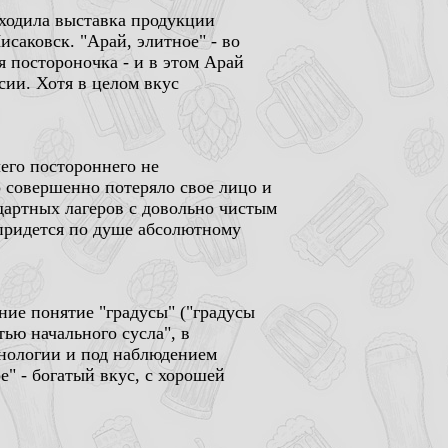
оходила выставка продукции
Лисаковск. "Арай, элитное" - во
я постороночка - и в этом Арай
ии. Хотя в целом вкус
его постороннего не
о совершенно потеряло свое лицо и
дартных лагеров с довольно чистым
 придется по душе абсолютному
ение понятие "градусы" ("градусы
тью начального сусла", в
хнологии и под наблюдением
" - богатый вкус, с хорошей