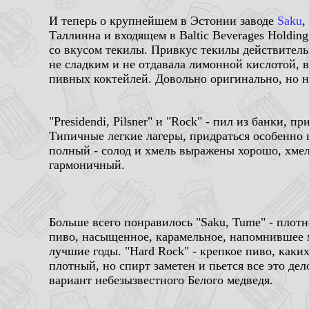
И теперь о крупнейшем в Эстонии заводе
Saku
,
Таллинна и входящем в Baltic Beverages Holding.
со вкусом текилы. Привкус текилы действител
не сладким и не отдавала лимонной кислотой, 
пивных коктейлей. Довольно оригинально, но н
"Presidendi, Pilsner" и "Rock" - пил из банки, пр
Типичные легкие лагеры, придраться особенно н
полный - солод и хмель выражены хорошо, хме
гармоничный.
Больше всего понравилось "Saku, Tume" - плотн
пиво, насыщенное, карамельное, напомнившее м
лучшие годы. "Hard Rock" - крепкое пиво, каки
плотный, но спирт заметен и пьется все это де
вариант небезызвестного Белого медведя.