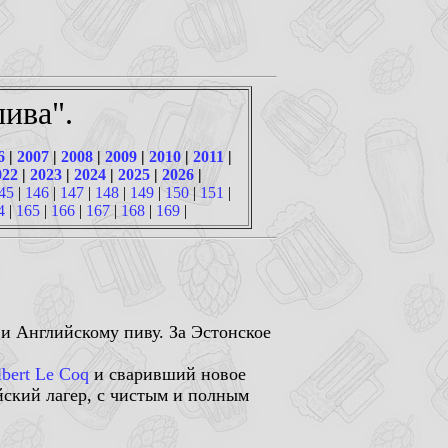
ива".
6
|
2007
|
2008
|
2009
|
2010
|
2011
|
022
|
2023
|
2024
|
2025
|
2026
|
45
|
146
|
147
|
148
|
149
|
150
|
151
|
4
|
165
|
166
|
167
|
168
|
169
|
и Английскому пиву. За Эстонское
lbert Le Coq
и сваривший новое
йский лагер, с чистым и полным