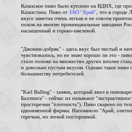
Казахское пиво было куплено на ВДНХ, где пр
Казахстана. Пиво от
ЗАО "Арай"
, что в городе 
вкусе заметна очень легкая и не совсем приятна
похож на многие провинциальные заводики Росс
насыщенный и горько-хмелевой.
"Джонни-добряк" - здесь вкус был чистый и нич
чувствовалось, но не знаю хорошо ли это - пив
стало похоже на множество других вполне стан
и довольно пустым вкусом. Однако такое пиво
большинству потребителей.
"Karl Balling" - химик, который ввел в пивовар
Баллинга" - сейчас их называют "экстрактивнос
просторечии "плотность"). Пиво сварено по те
одноименной фирмы. Напомнило "Арай, элитное
горечью, но легкой посторонкой.