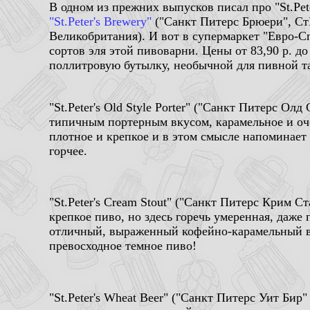
В одном из прежних выпусков писал про "St.Pete
"St.Peter's Brewery"
("Санкт Питерс Брюери", Ст
Великобритания). И вот в супермаркет "Евро-Сп
сортов эля этой пивоварни. Цены от 83,90 р. до
поллитровую бутылку, необычной для пивной 
"St.Peter's Old Style Porter" ("Санкт Питерс Олд
типичным портерным вкусом, карамельное и оче
плотное и крепкое и в этом смысле напоминает 
горчее.
"St.Peter's Cream Stout" ("Санкт Питерс Крим Ст
крепкое пиво, но здесь горечь умеренная, даже 
отличный, выраженный кофейно-карамельный в
превосходное темное пиво!
"St.Peter's Wheat Beer" ("Санкт Питерс Уит Бир