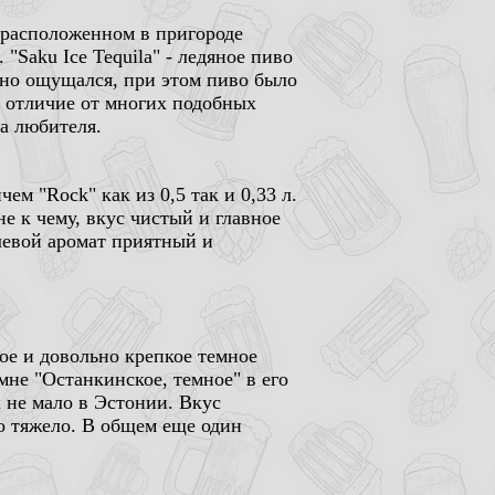
 расположенном в пригороде
 "Saku Ice Tequila" - ледяное пиво
ьно ощущался, при этом пиво было
в отличие от многих подобных
а любителя.
ичем "Rock" как из 0,5 так и 0,33 л.
е к чему, вкус чистый и главное
левой аромат приятный и
ое и довольно крепкое темное
не "Останкинское, темное" в его
х не мало в Эстонии. Вкус
ло тяжело. В общем еще один