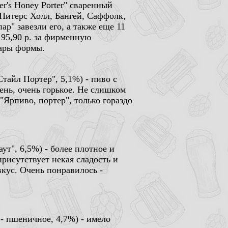
r's Honey Porter" сваренный
Питерс Холл, Бангей, Саффолк,
ар" завезли его, а также еще 11
 95,90 р. за фирменную
тары формы.
 Стайл Портер", 5,1%) - пиво с
нь, очень горькое. Не слишком
"Ярпиво, портер", только гораздо
аут", 6,5%) - более плотное и
присутствует некая сладость и
кус. Очень понравилось -
" - пшеничное, 4,7%) - имело