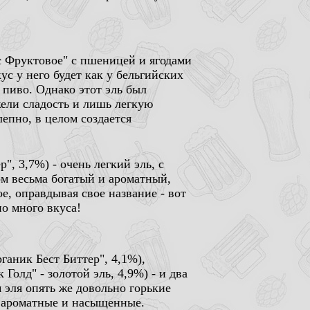
терс Фруктовое" с пшеницей и ягодами
кус у него будет как у бельгийских
 пиво. Однако этот эль был
жели сладость и лишь легкую
епно, в целом создается
ер", 3,7%) - очень легкий эль, с
м весьма богатый и ароматный,
е, оправдывая свое название - вот
но много вкуса!
Органик Бест Биттер", 4,1%),
 Голд" - золотой эль, 4,9%) - и два
 эля опять же довольно горькие
е ароматные и насыщенные.