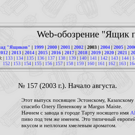
Web-обозрение "Ящик п
ад "Ящиков"
|
1999
|
2000
|
2001
|
2002
| 2003 |
2004
|
2005
|
200
2012
|
2013
|
2014
|
2015
|
2016
|
2017
|
2018
|
2019
|
2020
|
2021
|
2
: |
133
|
134
|
135
|
136
|
137
|
138
|
139
|
140
|
141
|
142
|
143
|
144
|
1
152
|
153
|
154
|
155
|
156
|
157
|
158
|
159
|
160
|
161
|
162
|
163
|
16
№ 157 (2003 г.). Начало августа.
Этот выпуск посвящен Эстонскому, Казахскому 
спасибо Олегу Пененкову и Margus Maiste.
Начнем с завода в городе Тарту носящего имя
A
пиво под тем же именем. Это типичный европе
вкусом и неплохим хмелевым ароматом.