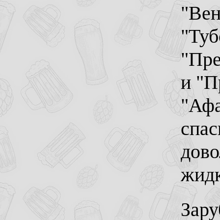
"Вен
"Туб
"Пре
и "П
"Афа
спас
дово
жидк
Зару