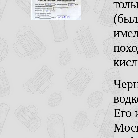
толь
(был
имел
похо
кисл
Черн
водк
Его 
Моск