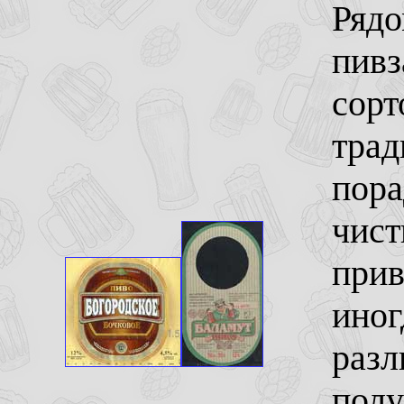
Рядо
пивз
сорт
трад
пора
чист
прив
иног
разл
полу