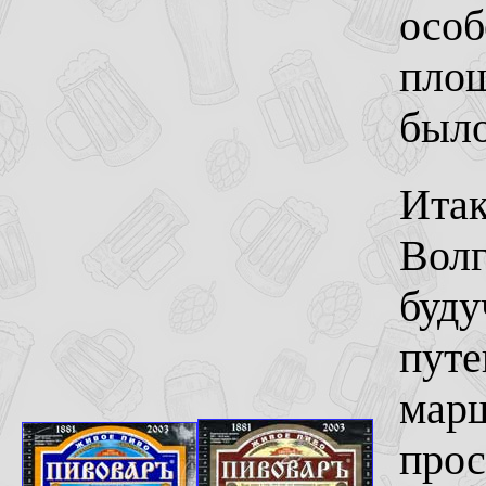
особ
площ
было
Итак
Волг
буду
путе
марш
прос