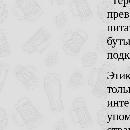
"Тер
прев
пита
буты
подк
Этик
толь
инте
упом
стра