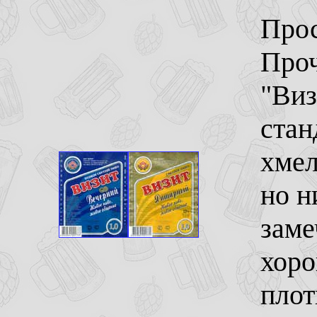
Прос
Проч
"Виз
стан
хмел
но н
заме
хоро
плот