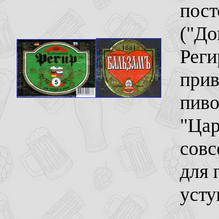
пост
("До
Реги
прив
пиво
"Цар
совс
для 
усту