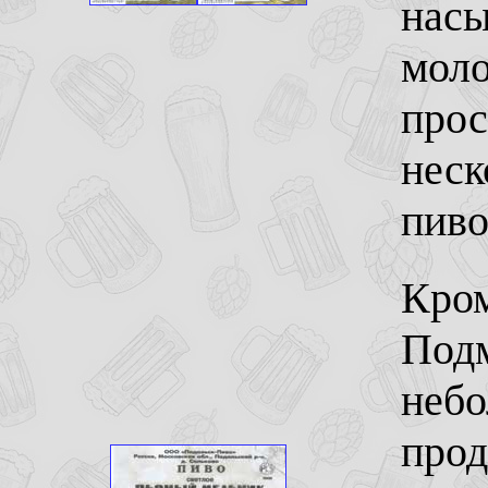
насы
моло
прос
неск
пиво
Кром
Подм
небо
прод