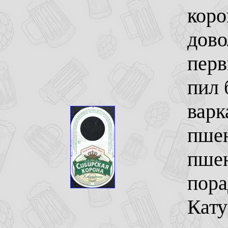
коро
дово
перв
пил 
варк
пше
пшен
пора
Кату