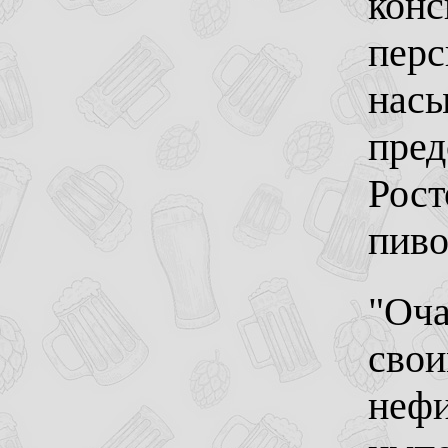
кон
перс
нас
пред
Рост
пиво
"Оча
свои
нефи