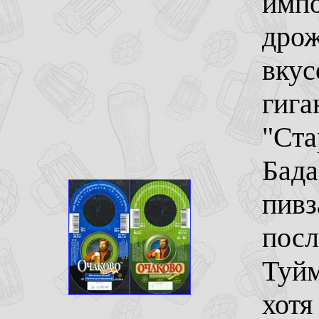
импо
дро
вкус
гига
"Ста
Бада
пивз
посл
Туйм
хотя