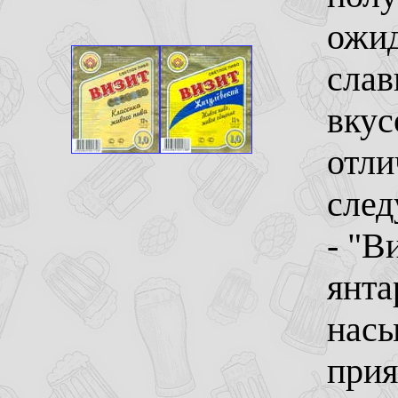
ожид
слав
вкус
отли
след
- "В
янта
насы
прия