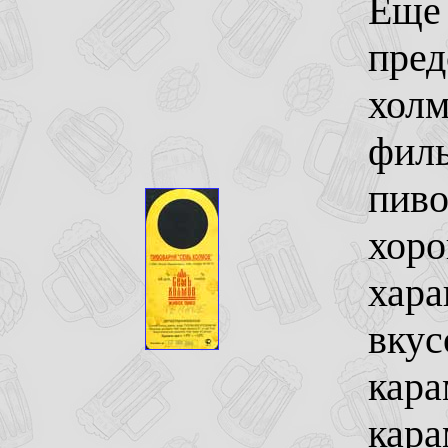
Еще 
пред
холм
филь
пиво
хоро
хар
вкус
кара
кара