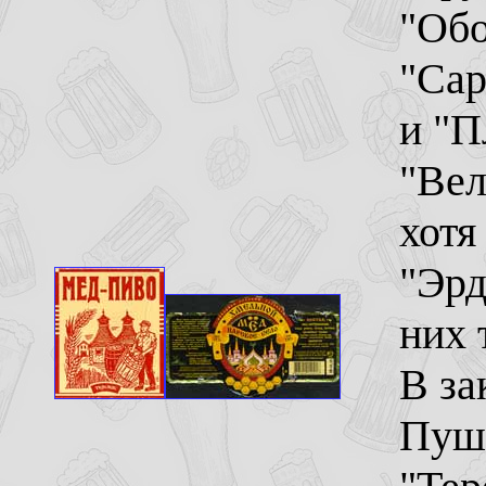
"Обо
"Сар
и "П
"Вел
хотя
"Эрд
них 
В за
Пушк