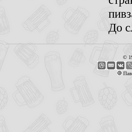
пивз
До с
© 1
Пав