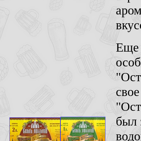
аром
вкус
Еще 
особ
"Ост
свое
"Ост
был 
водо