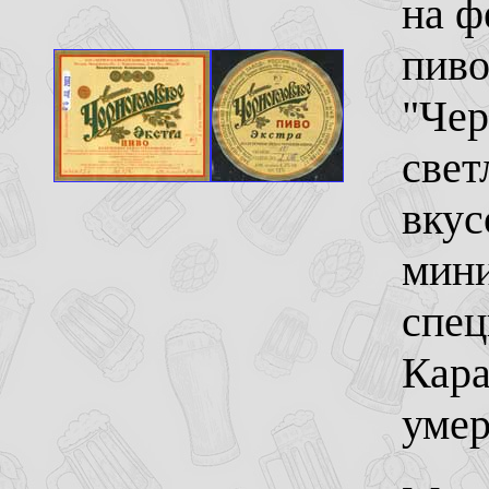
на ф
пиво
"Чер
свет
вкус
мини
спец
Кара
умер