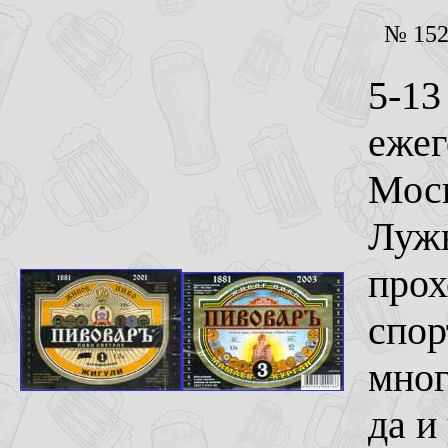
№ 152 
5-13
ежег
Моск
Лужн
прох
спор
мног
да и