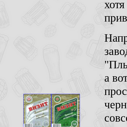
хотя
прив
Напр
заво
"Пль
а во
прос
черн
совс