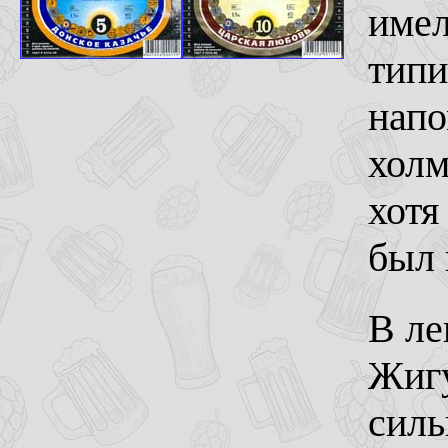
имел
типи
напо
холм
хотя
был 
В ле
Жигу
силь