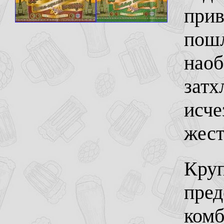
прив
пошл
наоб
затх
исче
жест
Круп
пред
комб