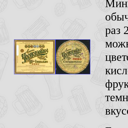
Мини
обыч
раз 
можн
цвет
кисл
фрук
темн
вкус