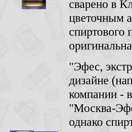
сварено в К
цветочным а
спиртового п
оригинальна
"Эфес, экст
дизайне (на
компании - 
"Москва-Эфе
однако спир