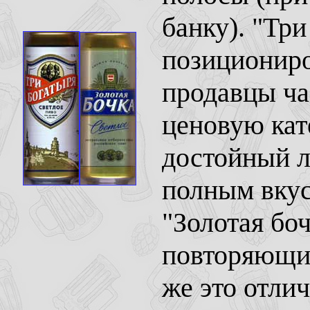
банку). "Тр
позициониро
продавцы ча
ценовую кате
достойный л
полным вкус
"Золотая боч
повторяющим
же это отли