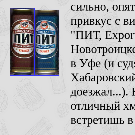
сильно, опя
привкус с в
"ПИТ, Export
Новотроицке
в Уфе (и суд
Хабаровски
доезжал...).
отличный хм
встретишь в