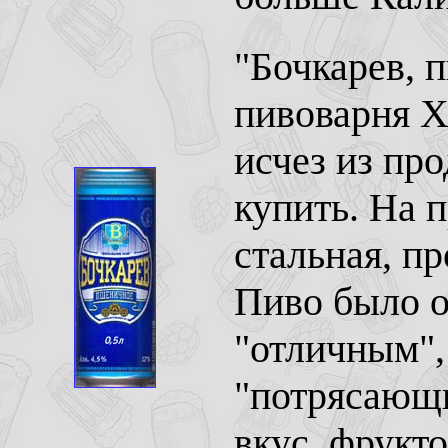
"Бочкарев, 
пивоварня Х
исчез из про
купить. На п
стальная, пр
Пиво было о
"отличным", 
"потрясающ
вкус, фрукто