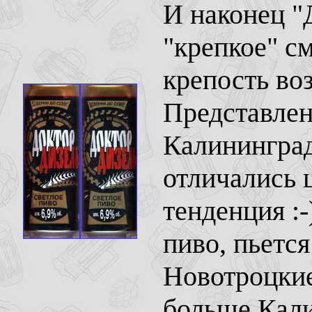
И наконец "
"крепкое" см
крепость воз
Представлен
Калининград
отличались 
тенденция :
пиво, пьетс
Новотроцкие
больше Кали