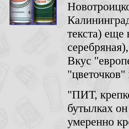
Новотроицко
Калининград
текста) еще
серебряная),
Вкус "европ
"цветочков" 
"ПИТ, крепк
бутылках он
умеренно кр