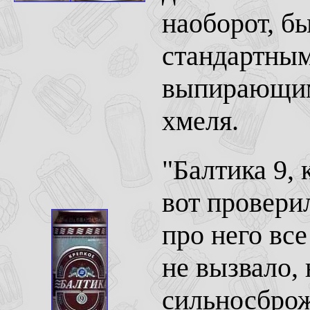
наоборот, б
стандартным
выпирающим 
хмеля.
"Балтика 9, 
вот проверил
про него вс
не вызвало, 
сильносброж