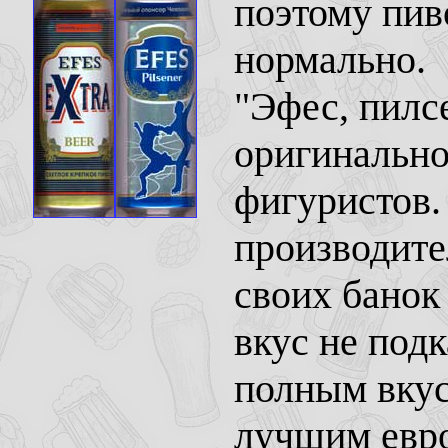
поэтому пиво
нормально.
"Эфес, пилсе
оригинально
фигуристов.
производите
своих банок
вкус не подк
полным вку
лучшим евр