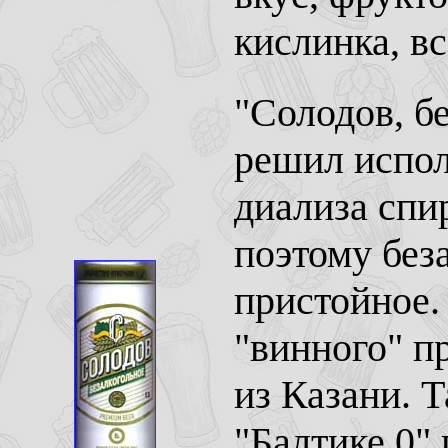
кислинка, в
"Солодов, б
решил испо
диализа спир
поэтому без
пристойное.
"винного" п
из Казани. 
"Балтике 0" 