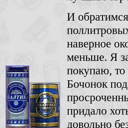
И обратимся
поллитровых
наверное око
меньше. Я за
покупаю, то
Бочонок под
просроченны
придало хот
довольно бе