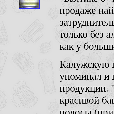
продаже най
затруднител
только без а
как у больш
Калужскую 
упоминал и 
продукции. 
красивой ба
полосы (при