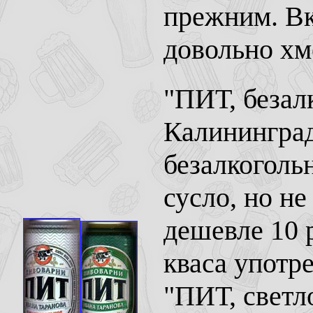
прежним. Вк
довольно хм
"ПИТ, безал
Калининград
безалкоголь
сусло, но не
дешевле 10 
кваса употре
"ПИТ, светл