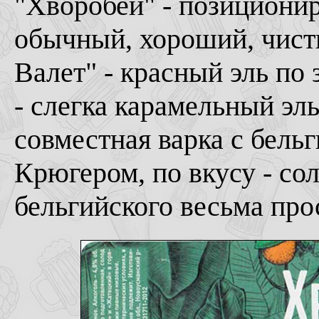
"Хворобей" - позициониру
обычный, хороший, чист
Валет" - красный эль по 
- слегка карамельный эль
совместная варка с бель
Крюгером, по вкусу - сол
бельгийского весьма прос