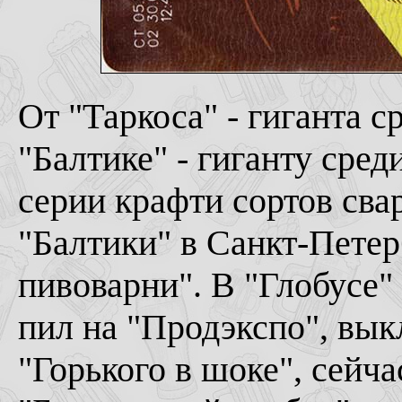
От "Таркоса" - гиганта 
"Балтике" - гиганту среди
серии крафти сортов сва
"Балтики" в Санкт-Петер
пивоварни". В "Глобусе" 
пил на "Продэкспо", вык
"Горького в шоке", сейча