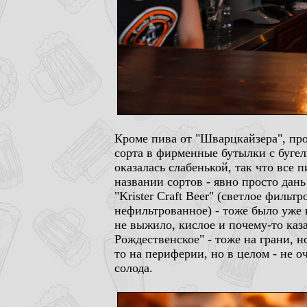
Кроме пива от "Шварцкайзера", про
сорта в фирменные бутылки с бугел
оказалась слабенькой, так что все 
названии сортов - явно просто дань 
"Krister Craft Beer" (светлое фильт
нефильтрованное) - тоже было уже н
не выжило, кислое и почему-то каза
Рождественское" - тоже на грани, н
то на периферии, но в целом - не о
солода.