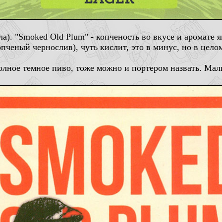
). "Smoked Old Plum" - копченость во вкусе и аромате я
опченый чернослив), чуть кислит, это в минус, но в цело
лное темное пиво, тоже можно и портером назвать. Мал