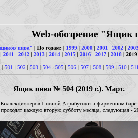
Web-обозрение "Ящик 
щиков пива"
| По годам: |
1999
|
2000
|
2001
|
2002
|
200
|
2011
|
2012
|
2013
|
2014
|
2015
|
2016
|
2017
|
2018
| 2019
|
0
|
501
|
502
|
503
|
504
|
505
|
506
|
507
|
508
|
509
|
510
|
51
Ящик пива № 504 (2019 г.). Март.
а Коллекционеров Пивной Атрибутики в фирменном баре
проходят каждую вторую субботу месяца, следующая - 20