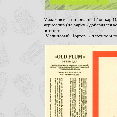
Малаховская пивоварня (Йошкар Ола
чернослив (на варку - добавлялся к
потянет.
"Малиновый Портер" - плотное и по