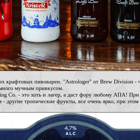
х крафтовых пивоварен. "Astrologer" от Brew Division -
емного мучным привкусом.
wing Co. - это хоть и лагер, а даст фору любому АПА! При
- другие тропические фрукты, все очень ярко, при этом 