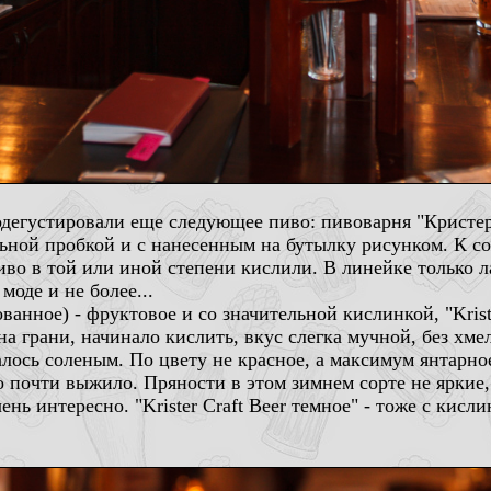
дегустировали еще следующее пиво: пивоварня "Кристер"
ьной пробкой и с нанесенным на бутылку рисунком. К с
пиво в той или иной степени кислили. В линейке только ла
моде и не более...
рованное) - фруктовое и со значительной кислинкой, "Krist
а грани, начинало кислить, вкус слегка мучной, без хмел
лось соленым. По цвету не красное, а максимум янтарное. 
о почти выжило. Пряности в этом зимнем сорте не яркие,
чень интересно. "Krister Craft Beer темное" - тоже с ки