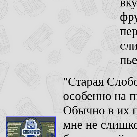
вку
фру
пер
сли
пье
"Старая Слобо
особенно на 
Обычно в их п
мне не слишко