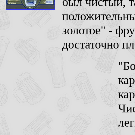
был чистый, т
положительны
золотое" - фр
достаточно пл
"Бо
кар
кар
Чис
ле