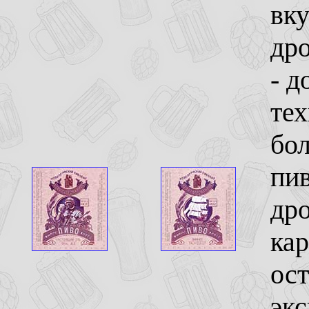
вк
др
- д
тех
бол
пив
др
ка
ост
экс