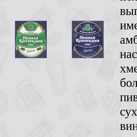
вып
им
амб
на
хме
бол
пив
сух
вин