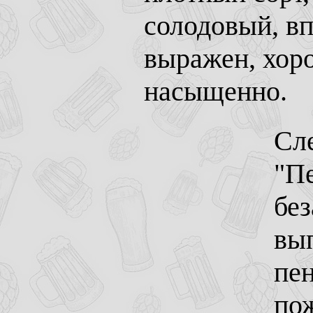
солодовый, вп
выражен, хор
насыщенно.
Сл
"Пе
без
вы
пен
по