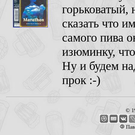
горьковатый, 
сказать что и
самого пива о
изюминку, чт
Ну и будем на
прок :-)
© 1
Пав