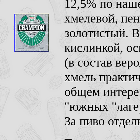
12,5% по наш
хмелевой, пен
золотистый. В
кислинкой, о
(в состав вер
хмель практич
общем интерес
"южных "лаге
За пиво отдел