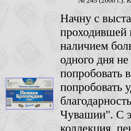
№ 245 (2006 г.). 
Начну с выста
проходившей 
наличием боль
одного дня не
попробовать в
попробовать у
благодарность
Чувашии". С э
коллекция, пе