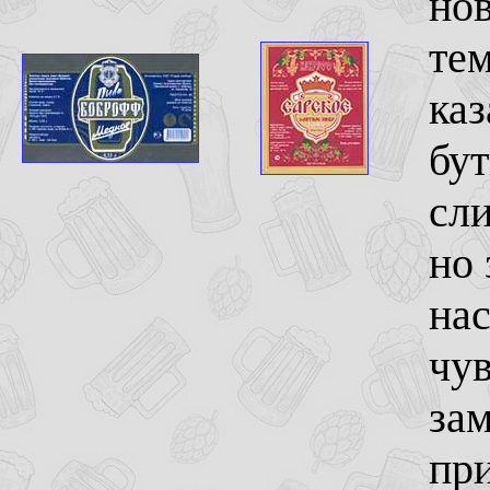
нов
тем
каз
бут
сли
но 
на
чув
зам
при