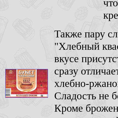
что
кре
Также пару сл
"Хлебный квас
вкусе присутс
сразу отличае
хлебно-ржаной
Сладость не б
Кроме брожено