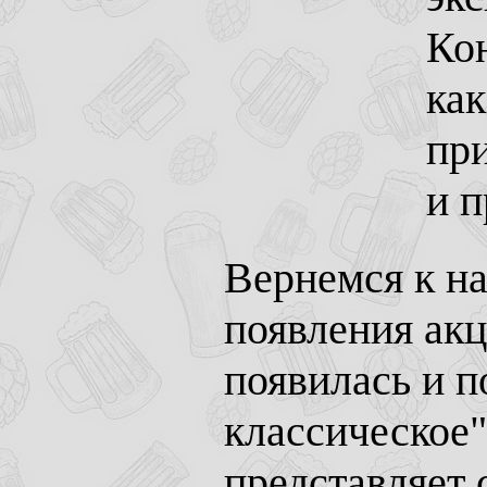
Ко
как
при
и 
Вернемся к н
появления ак
появилась и п
классическое"
представляет 