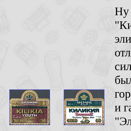
Ну 
"К
эл
отл
сил
бы
гор
и г
"Эл