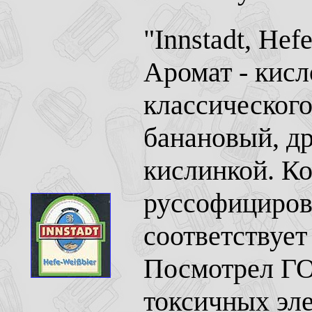
"Innstadt, Hef
Аромат - кис
классического
банановый, д
кислинкой. К
руссофицирова
соответствует
Посмотрел ГОС
токсичных эл