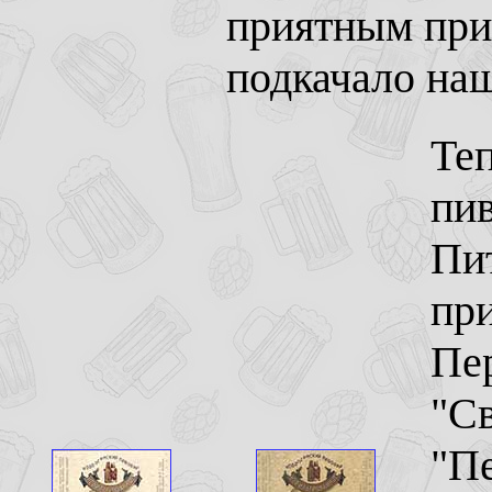
приятным прив
подкачало наш
Те
пив
Пит
пр
Пе
"Св
"Пе