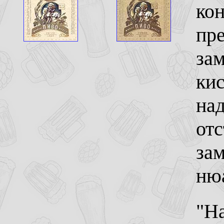
кон
пре
зам
кис
над
отс
зам
ню
"На