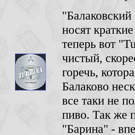
"Балаковский 
носят краткие 
теперь вот "T
чистый, скоре
горечь, котор
Балаково неск
все таки не п
пиво. Так же 
"Барина" - вп