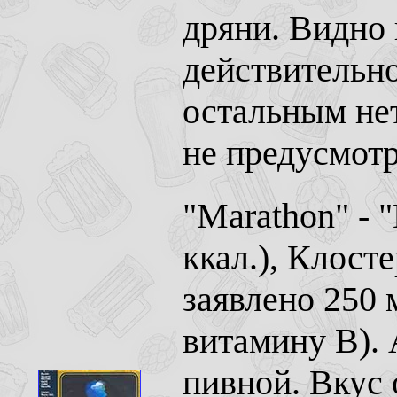
дряни. Видно
действительно
остальным не
не предусмотр
"Marathon" - 
ккал.), Клост
заявлено 250 
витамину B). 
пивной. Вкус 