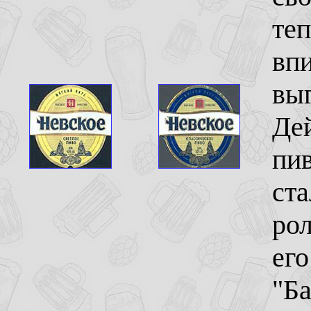
теп
впи
вы
Дей
пив
ста
рол
его
"Ба