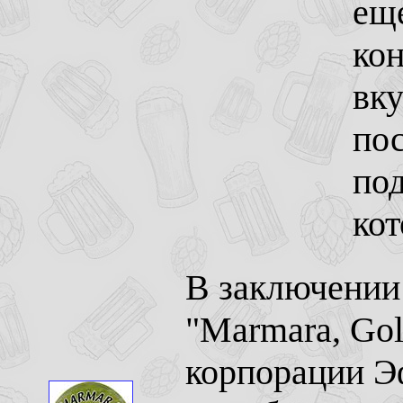
еще
кон
вку
пос
под
кот
В заключении 
"Marmara, Gol
корпорации Э