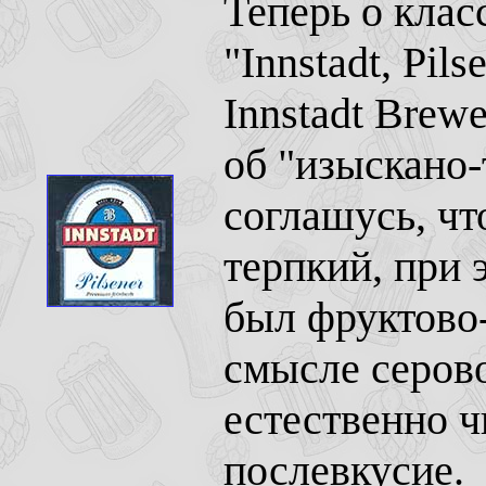
Теперь о клас
"Innstadt, Pils
Innstadt Brew
об "изыскано-
соглашусь, чт
терпкий, при 
был фруктово-
смысле серов
естественно ч
послевкусие.