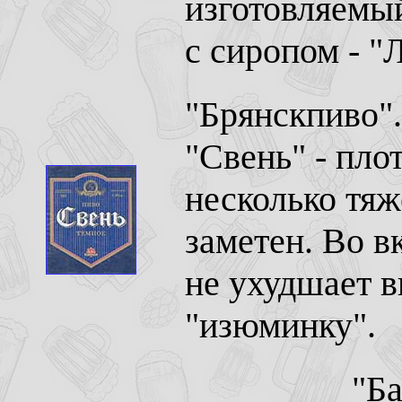
изготовляемы
с сиропом - "
"Брянскпиво".
"Свень" - пло
несколько тяж
заметен. Во в
не ухудшает в
"изюминку".
"Ба