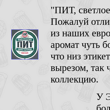
"ПИТ, светлое
Пожалуй отли
из наших евро
аромат чуть б
что низ этике
вырезом, так 
коллекцию.
У Э
бол