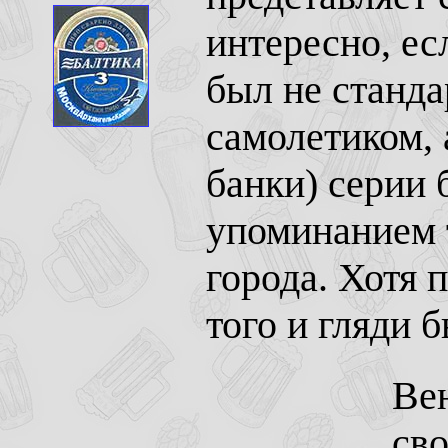
интересно, есл
был не станда
самолетиком, 
банки) серии 
упоминанием 
города. Хотя 
того и гляди б
Вен
сво