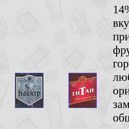
14
вку
пр
фр
го
лю
ори
зам
общ