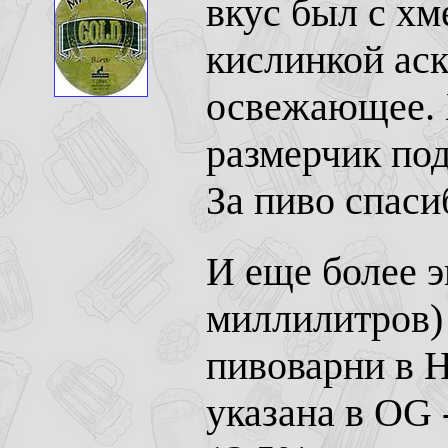
вкус был с хм
кислинкой аск
освежающее. 
размерчик под
За пиво спаси
И еще более э
миллилитров)
пивоварни в Н
указана в OG 