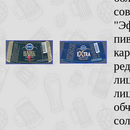
со
"Эф
пив
кар
ре
лиц
лиц
обч
сол