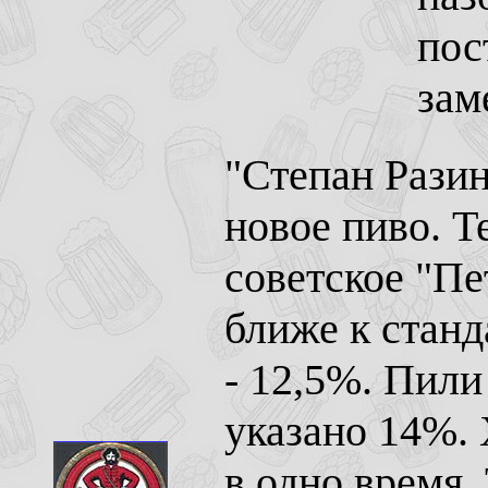
пос
зам
"Степан Разин
новое пиво. Т
советское "Пе
ближе к станд
- 12,5%. Пили
указано 14%.
в одно время.