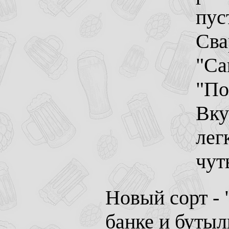
пус
Сва
"Са
"По
Вку
лег
чут
Новый сорт - 
банке и бутыл