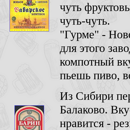
чуть фруктовы
чуть-чуть.
"Гурме" - Но
для этого зав
компотный вк
пьешь пиво, в
Из Сибири пер
Балаково. Вку
нравится - ре