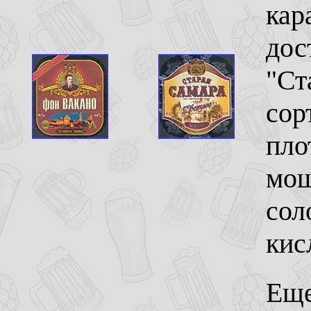
кар
дос
"Ст
сор
пло
мощ
сол
кис
Еще