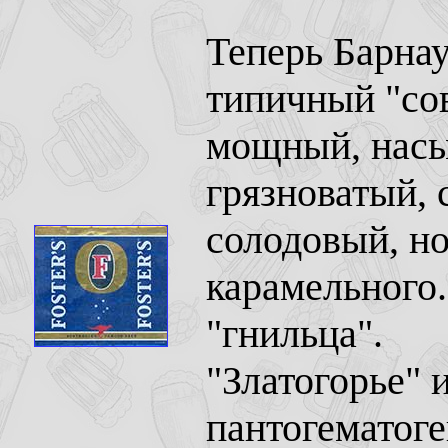
Теперь Барнау
типичный "сов
мощный, насы
грязноватый, 
солодовый, но
карамельного
"гнильца".
"Златогорье" 
пантогематоге