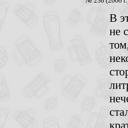
№ 236 (2006 г.
В э
не 
том
нек
сто
лит
неч
ста
кра