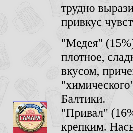
трудно вырази
привкус чувст
"Медея" (15%)
плотное, слад
вкусом, приче
"химического"
Балтики.
"Привал" (16%
крепким. Нас