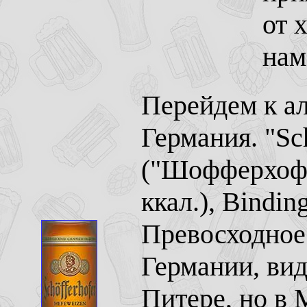
от 
нам
Перейдем к а
Германия. "Sc
("Шофферхофе
ккал.), Bindi
Превосходное
Германии, вид
Питере, но в 