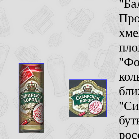
"Ба
Про
хме
пло
"Фо
кол
бли
"Си
бут
рос