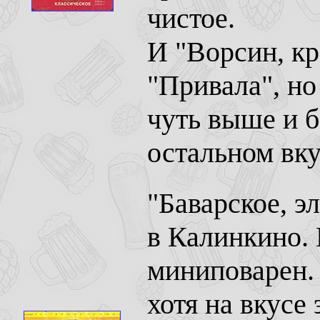
чистое.
И "Ворсин, кр
"Привала", но
чуть выше и б
остальном вку
"Баварское, э
в Калинкино. 
миниповарен. 
хотя на вкусе 