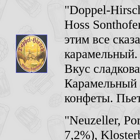
"Doppel-Hirsch
Hoss Sonthofe
этим все сказ
карамельный.
Вкус сладкова
Карамельный с
конфеты. Пье
"Neuzeller, Po
7,2%), Kloster