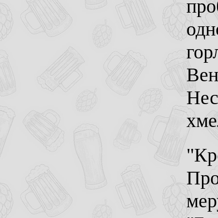
про
одн
гор
Вен
Нес
хме
"Кр
Про
мер