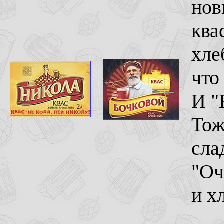
нов
ква
хле
что
И "
Тож
сла
"Оч
и х