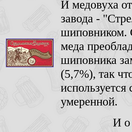
И медовуха от
завода - "Стре
шиповником. 
меда преоблад
шиповника за
(5,7%), так чт
используется 
умеренной.
И о