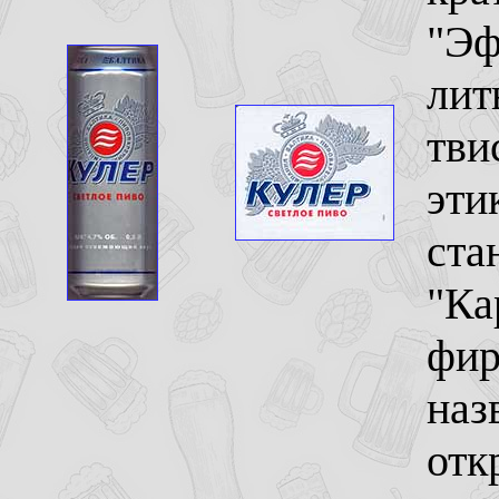
"Эф
лит
тви
эти
ста
"Ка
фир
наз
отк