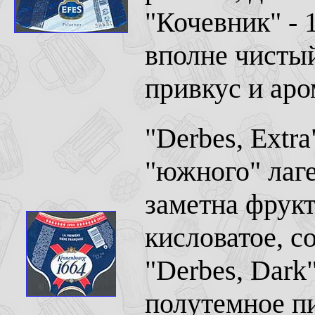
"Кочевник" - 
вполне чисты
привкус и аро
"Derbes, Extra
"южного" лаге
заметна фрукт
кисловатое, с
"Derbes, Dark"
полутемное п