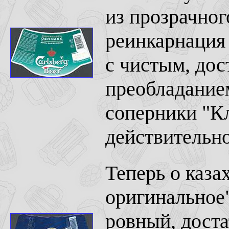
из прозрачног
реинкарнация 
с чистым, дос
преобладание
соперники "К
действительно
Теперь о каза
оригинальное"
ровный, доста