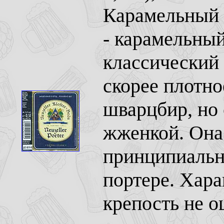
Карамельный а
- карамельны
классический 
скорее плотно
шварцбир, но
жженкой. Она
принципиально
портере. Хара
крепость не 