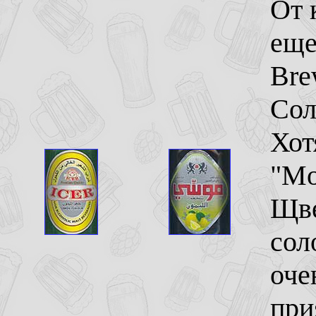
От 
еще
Bre
Сол
Хот
"Mo
Щве
сол
оче
при