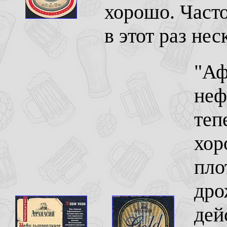
хорошо. Часто
в этот раз нес
"Аф
неф
теп
хор
пло
дро
дей