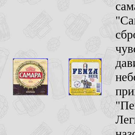
сам
"Са
сбр
чув
дав
неб
при
"Пе
Лег
наз