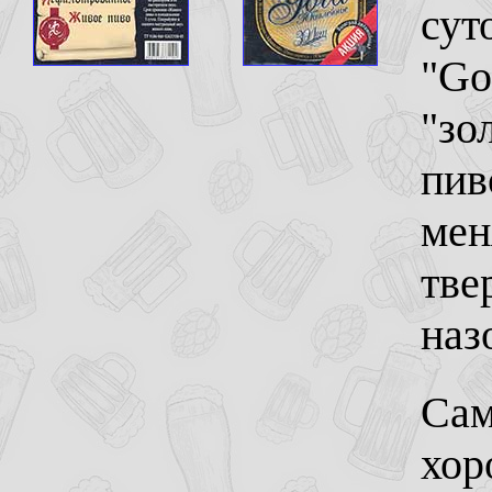
сут
"Go
"зо
пив
мен
тве
наз
Сам
хор