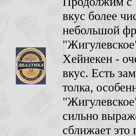
Продолжим с 
вкус более чис
небольшой фр
"Жигулевское
Хейнекен - оч
вкус. Есть за
толка, особен
"Жигулевское
сильно выраж
сближает это 