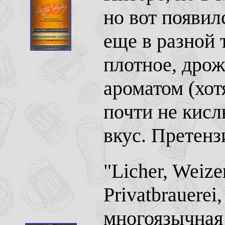
но вот появилс
еще в разной 
плотное, дрож
ароматом (хот
почти не кисл
вкус. Претенз
"Licher, Weize
Privatbrauerei
многоязычная 