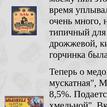
время уплывал
очень много, 
типичный для 
дрожжевой, ки
горчинка была
Теперь о медо
мускатная", 
8,5%. Подаетс
хмельной". Вк