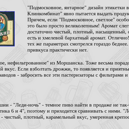
"Подмосковное, янтарное" дизайн этикетки 
Клинкомбинат" явно пытается выдать продукт
Причем, если "Подмосковное, светлое" особо
это было просто великолепным! Аромат слег
достаточно чистый, плотный, насыщенный,
есть и хмелевой бархатный аромат. Отлично
тех же параметрах смотрелся гораздо беднее.
привкуса практически нет.
ое, нефильтрованное" из Моршанска. Тоже весьма порад
 вкус. Если взболтать дрожжи, то появляется и приятны
аводов - забросить все эти пастеризаторы с фильтрами и
шии - "Леди-ночь" - темное пиво найти в продаже не так-
тика 6 и 4", поэтому и приходится сравнивать с ними. "Л
 - чистый, плотный, карамельный вкус, умеренная крепос