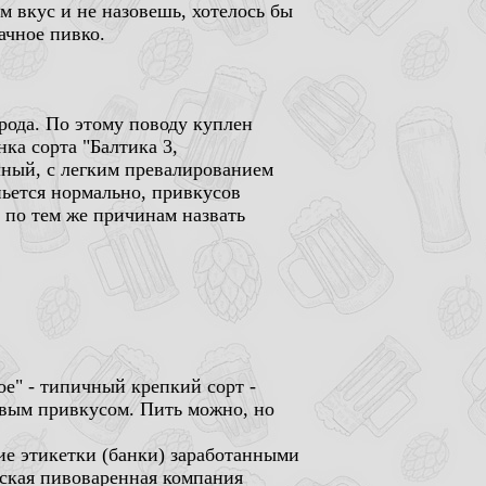
м вкус и не назовешь, хотелось бы
ачное пивко.
рода. По этому поводу куплен
ка сорта "Балтика 3,
лный, с легким превалированием
 пьется нормально, привкусов
 по тем же причинам назвать
ое" - типичный крепкий сорт -
овым привкусом. Пить можно, но
ние этикетки (банки) заработанными
жская пивоваренная компания