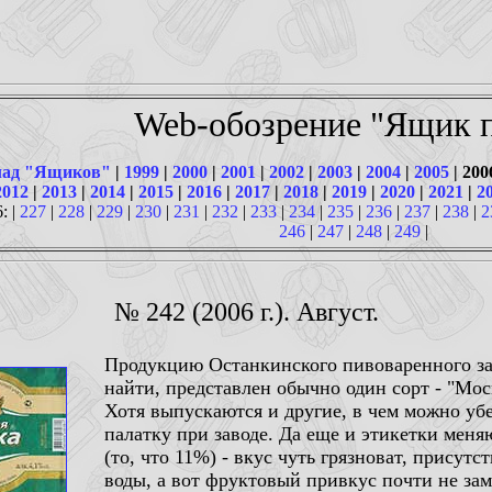
Web-обозрение "Ящик п
ад "Ящиков"
|
1999
|
2000
|
2001
|
2002
|
2003
|
2004
|
2005
| 200
2012
|
2013
|
2014
|
2015
|
2016
|
2017
|
2018
|
2019
|
2020
|
2021
|
2
: |
227
|
228
|
229
|
230
|
231
|
232
|
233
|
234
|
235
|
236
|
237
|
238
|
2
246
|
247
|
248
|
249
|
№ 242 (2006 г.). Август.
Продукцию Останкинского пивоваренного зав
найти, представлен обычно один сорт - "Мос
Хотя выпускаются и другие, в чем можно у
палатку при заводе. Да еще и этикетки меня
(то, что 11%) - вкус чуть грязноват, присутс
воды, а вот фруктовый привкус почти не за