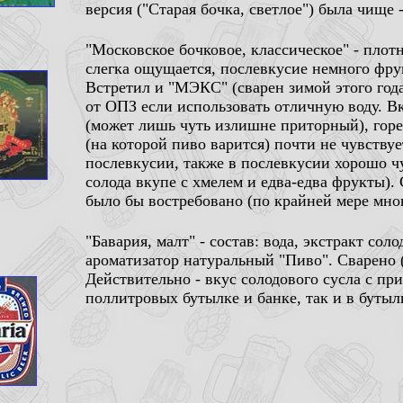
версия ("Старая бочка, светлое") была чище 
"Московское бочковое, классическое" - плот
слегка ощущается, послевкусие немного фрук
Встретил и "МЭКС" (сварен зимой этого года
от ОПЗ если использовать отличную воду. В
(может лишь чуть излишне приторный), гор
(на которой пиво варится) почти не чувству
послевкусии, также в послевкусии хорошо ч
солода вкупе с хмелем и едва-едва фрукты). С
было бы востребовано (по крайней мере мною
"Бавария, малт" - состав: вода, экстракт со
ароматизатор натуральный "Пиво". Сварено 
Действительно - вкус солодового сусла с пр
поллитровых бутылке и банке, так и в бутылк