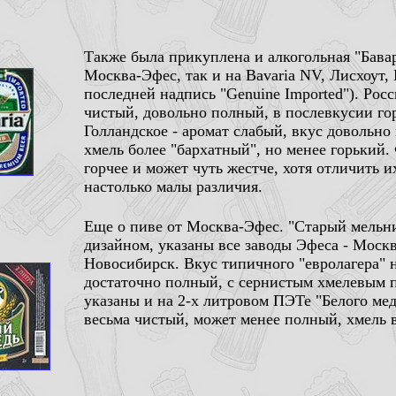
Также была прикуплена и алкогольная "Бавар
Москва-Эфес, так и на Bavaria NV, Лисхоут,
последней надпись "Genuine Imported"). Росс
чистый, довольно полный, в послевкусии гор
Голландское - аромат слабый, вкус довольно
хмель более "бархатный", но менее горький.
горчее и может чуть жестче, хотя отличить и
настолько малы различия.
Еще о пиве от Москва-Эфес. "Старый мельни
дизайном, указаны все заводы Эфеса - Москв
Новосибирск. Вкус типичного "евролагера" н
достаточно полный, с сернистым хмелевым п
указаны и на 2-х литровом ПЭТе "Белого мед
весьма чистый, может менее полный, хмель 