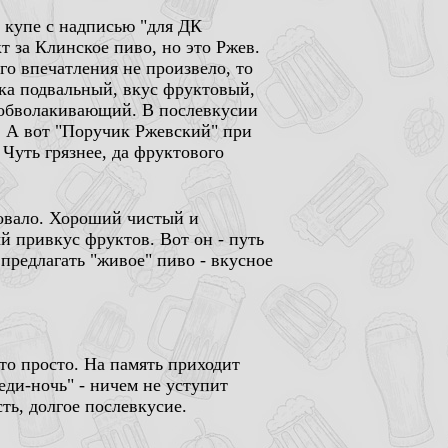
в купе с надписью "для ДК
 за Клинское пиво, но это Ржев.
го впечатления не произвело, то
ка подвальный, вкус фруктовый,
 обволакивающий. В послевкусии
! А вот "Поручик Ржевский" при
 Чуть грязнее, да фруктового
овало. Хороший чистый и
й привкус фруктов. Вот он - путь
 предлагать "живое" пиво - вкусное
то просто. На память приходит
еди-ночь" - ничем не уступит
ть, долгое послевкусие.