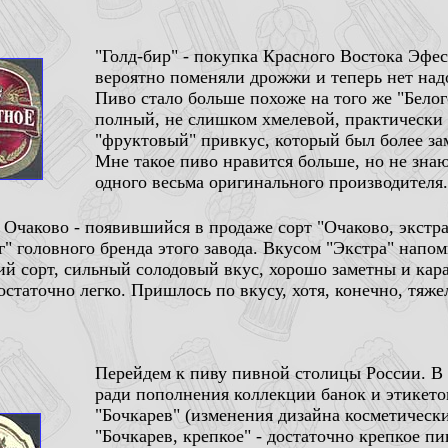
"Голд-бир" - покупка Красного Востока Эфесо
вероятно поменяли дрожжи и теперь нет над
Пиво стало больше похоже на того же "Белог
полный, не слишком хмелевой, практически 
"фруктовый" привкус, который был более зам
Мне такое пиво нравится больше, но не зна
одного весьма оригинального производителя.
 Очаково - появившийся в продаже сорт "Очаково, экстра
г" головного бренда этого завода. Вкусом "Экстра" напо
ий сорт, сильный солодовый вкус, хорошо заметны и кар
остаточно легко. Пришлось по вкусу, хотя, конечно, тяже
Перейдем к пиву пивной столицы России. В 
ради пополнения коллекции банок и этикето
"Бочкарев" (изменения дизайна косметически
"Бочкарев, крепкое" - достаточно крепкое п