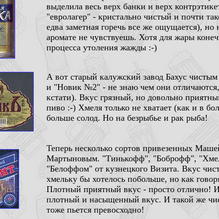
выделила весь верх банки и верх контрэтике
"евролагер" - кристально чистый и почти так
едва заметная горечь все же ощущается), но 
аромате не чувствуешь. Хотя для жары конеч
процесса утоления жажды :-)
А вот старый калужский завод Бахус чистым
и "Новик №2" - не знаю чем они отличаются
кстати). Вкус грязный, но довольно приятны
пиво :-) Хмеля только не хватает (как и в б
больше солод. Но на безрыбье и рак рыба!
Теперь несколько сортов привезенных Маш
Мартыновым. "Тинькофф", "Боброфф", "Хме
"Белоффом" от кузнецкого Визита. Вкус чис
хмельку бы хотелось побольше, но как говоря
Плотный приятный вкус - просто отлично! И
плотный и насыщенный вкус. И такой же чис
тоже пьется превосходно!