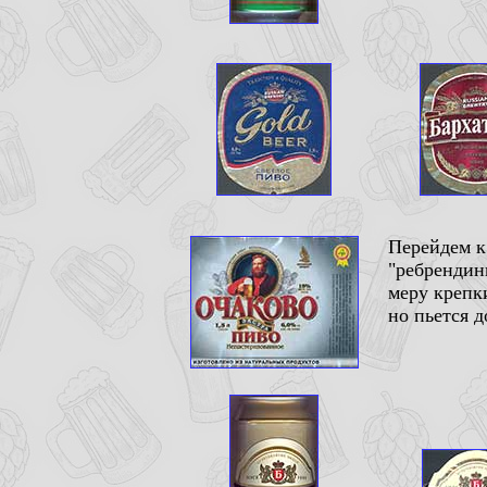
Перейдем к
"ребрендин
меру крепк
но пьется д