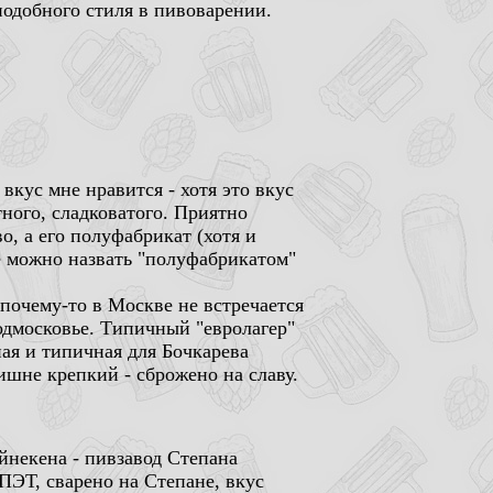
подобного стиля в пивоварении.
 вкус мне нравится - хотя это вкус
тного, сладковатого. Приятно
во, а его полуфабрикат (хотя и
е можно назвать "полуфабрикатом"
е почему-то в Москве не встречается
Подмосковье. Типичный "евролагер"
ная и типичная для Бочкарева
ишне крепкий - сброжено на славу.
йнекена - пивзавод Степана
 ПЭТ, сварено на Степане, вкус