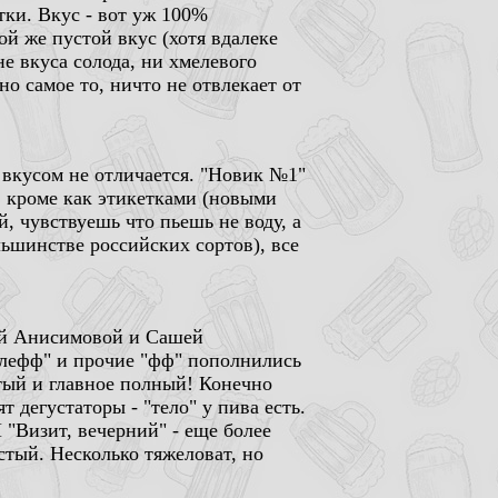
тки. Вкус - вот уж 100%
ой же пустой вкус (хотя вдалеке
не вкуса солода, ни хмелевого
но самое то, ничто не отвлекает от
 вкусом не отличается. "Новик №1"
, кроме как этикетками (новыми
й, чувствуешь что пьешь не воду, а
ольшинстве российских сортов), все
ей Анисимовой и Сашей
лефф" и прочие "фф" пополнились
тый и главное полный! Конечно
т дегустаторы - "тело" у пива есть.
 "Визит, вечерний" - еще более
тый. Несколько тяжеловат, но