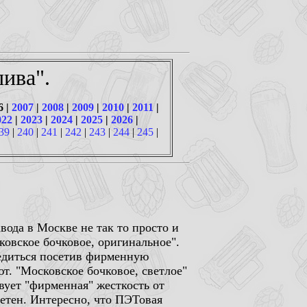
ива".
6 |
2007
|
2008
|
2009
|
2010
|
2011
|
022
|
2023
|
2024
|
2025
|
2026
|
39
|
240
|
241
|
242
|
243
|
244
|
245
|
ода в Москве не так то просто и
ковское бочковое, оригинальное".
бедиться посетив фирменную
ют. "Московское бочковое, светлое"
твует "фирменная" жесткость от
метен. Интересно, что ПЭТовая