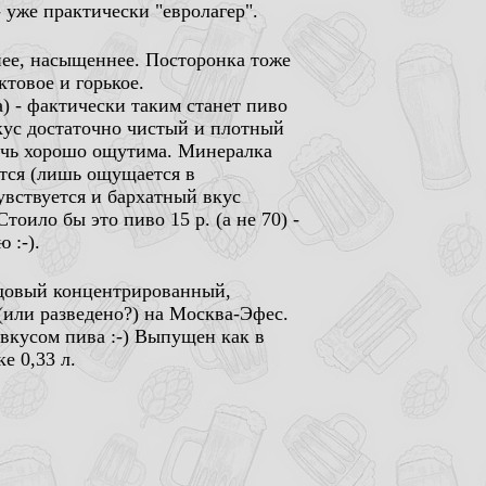
- уже практически "евролагер".
нее, насыщеннее. Посторонка тоже
товое и горькое.
) - фактически таким станет пиво
кус достаточно чистый и плотный
ечь хорошо ощутима. Минералка
ется (лишь ощущается в
увствуется и бархатный вкус
тоило бы это пиво 15 р. (а не 70) -
 :-).
лодовый концентрированный,
(или разведено?) на Москва-Эфес.
ивкусом пива :-) Выпущен как в
е 0,33 л.