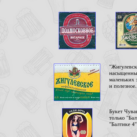
"Жигулевск
насыщенный
маленьких з
и полезное.
Букет Чува
только "Бал
"Балтике 4"