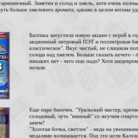
гармоничный. Заметен и солод и хмель, хотя очень полны
чуть больше хмелевого аромата, однако в целом весьма уд
Балтика запустила новую акцию с игрой в го
акционный литровый ПЭТ и поллитровая бан
классическое". Вкус чистый, не слишком по
солода над хмелем. Больше сказать нечего -
никаких нет - чего еще надо? Хотя шедевром
нельзя.
Еще пара баночек. "Уральский мастер, крепк
солодовый, чуть "винный" со жгучим спирт
зачем?
"Золотая бочка, светлое" - мода на увешива
медалями возвращается. Под эти цели Калу