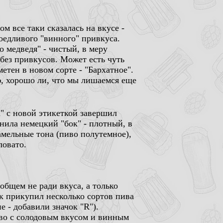
м все таки сказалась на вкусе -
оедливого "винного" привкуса.
о медведя" - чистый, в меру
без привкусов. Может есть чуть
етен в новом сорте - "Бархатное".
ю, хорошо ли, что мы лишаемся еще
" с новой этикеткой завершил
мнила немецкий "бок" - плотный, в
амельные тона (пиво полутемное),
ловато.
общем не ради вкуса, а только
к прикупил несколько сортов пива
е - добавили значок "R").
иво с солодовым вкусом и винным